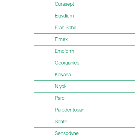
Curasept
Elgydium
Eliah Sahil
Elmex
Emoform
Georganics
Kalyana
Niyok
Paro
Parodentosan
Sante
Sensodyne