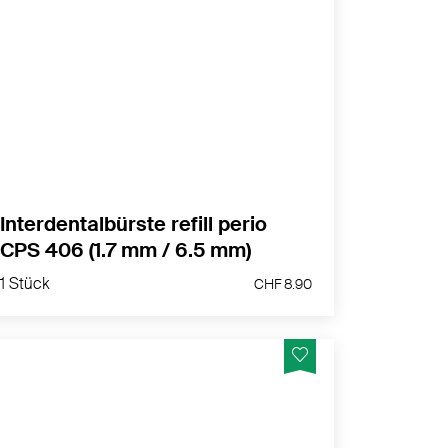
Perio-Aufsatz
MEHR PRODUKTINFOS
Interdentalbürste refill perio
CPS 406 (1.7 mm / 6.5 mm)
1 Stück
CHF 8.90
1 Stück
CHF 8.90