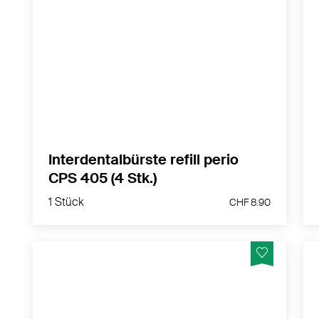
Perio-Aufsatz Kirsch rot
MEHR PRODUKTINFOS
Interdentalbürste refill perio
CPS 405 (4 Stk.)
1 Stück
CHF 8.90
1 Stück
CHF 8.90