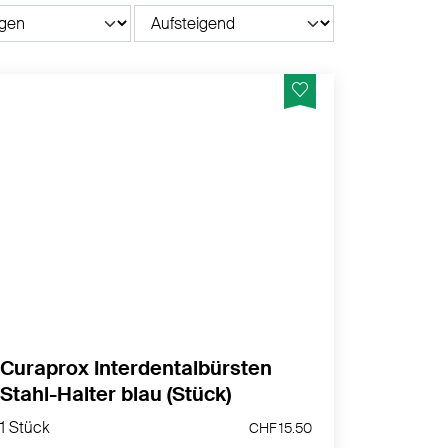
Stahlhalter UHS 475, blau, für alle CPS-
Interdentalbürsten
MEHR PRODUKTINFOS
Curaprox Interdentalbürsten
Stahl-Halter blau (Stück)
1 Stück
1 Stück
CHF 15.50
CHF 15.50