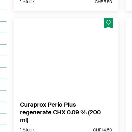
1 Stück
CHF 5.50
Angenehm schmeckende Mundspülung zur
Regeneration der Mundflora sowie zur
Heilungsförderung des Zahnfleisches – für
den gelegentlichen Gebrauch.
MEHR PRODUKTINFOS
Curaprox Perio Plus
regenerate CHX 0.09 % (200
ml)
1 Stück
CHF 14.50
1 Stück
CHF 14.50