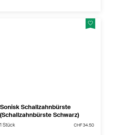
Sonisk Reinigung für strahlende Zähne und
ein gesundes Zahnfleisch.
MEHR PRODUKTINFOS
Sonisk Schallzahnbürste
(Schallzahnbürste Schwarz)
1 Stück
1 Stück
CHF 34.50
CHF 34.50