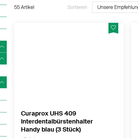
55 Artikel
Sortieren
Packung mit 3 Haltern und 3 Schutzkappen
– mit einfachem Klicksystem.
MEHR PRODUKTINFOS
Curaprox UHS 409
Interdentalbürstenhalter
Handy blau (3 Stück)
1 Stück
CHF 5.50