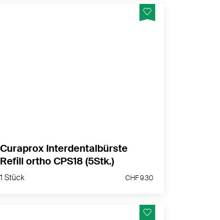
Spangenpflege
MEHR PRODUKTINFOS
Curaprox Interdentalbürste
Refill ortho CPS18 (5Stk.)
1 Stück
CHF 9.30
1 Stück
CHF 9.30