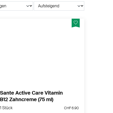
Dental med Zahncreme Vitamin B12
MEHR PRODUKTINFOS
Sante Active Care Vitamin
B12 Zahncreme (75 ml)
1 Stück
CHF 6.90
1 Stück
CHF 6.90