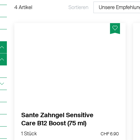
4 Artikel
Sortieren
Mit Vitamin B12 - ohne Titandioxid
MEHR PRODUKTINFOS
Sante Zahngel Sensitive
Care B12 Boost (75 ml)
1 Stück
CHF 6.90
1 Stück
CHF 6.90