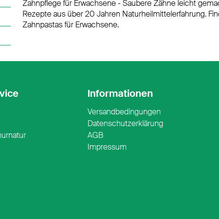
Zahnpflege für Erwachsene - Saubere Zähne leicht gemac
Rezepte aus über 20 Jahren Naturheilmittelerfahrung. Fi
Zahnpastas für Erwachsene.
vice
Informationen
Versandbedingungen
n
Datenschutzerklärung
nurnatur
AGB
Impressum