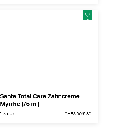
Sanfte Reinigung, starker Schutz
MEHR PRODUKTINFOS
Sante Total Care Zahncreme
Myrrhe (75 ml)
1 Stück
CHF 3.90/
5.80
1 Stück
CHF 3.90/
5.80