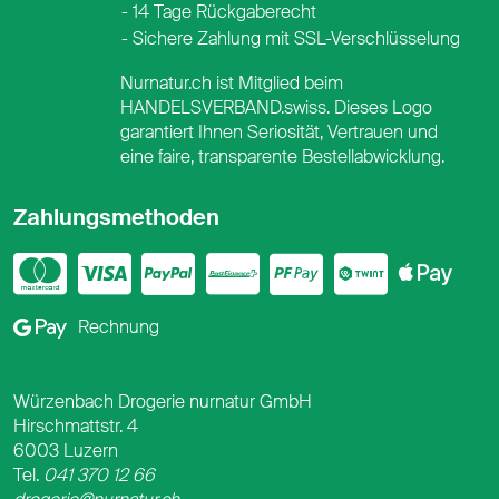
14 Tage Rückgaberecht
Sichere Zahlung mit SSL-Verschlüsselung
Nurnatur.ch ist Mitglied beim
HANDELSVERBAND.swiss. Dieses Logo
garantiert Ihnen Seriosität, Vertrauen und
eine faire, transparente Bestellabwicklung.
Zahlungsmethoden
Mastercard
Visa
PayPal
PostFinance
PostFina
Twint
App
Google Pay
Rechnung
Würzenbach Drogerie nurnatur GmbH
Hirschmattstr. 4
6003 Luzern
Tel.
041 370 12 66