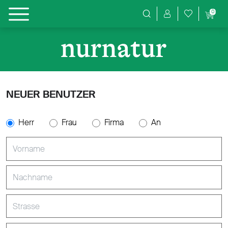
0
Produktsuche
NEUER BENUTZER
Herr
Frau
Firma
An
Vorname
Nachname
Strasse