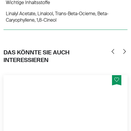
Wichtige Inhaltsstoffe
Linalyl Acetate, Linalool, Trans-Beta-Ocieme, Beta-
Caryophyllene, 1,8-Cineol
DAS KÖNNTE SIE AUCH
INTERESSIEREN
Der balsamische, klare Duft der Königin der Alpen
steht für Mut und Stärke. Unser beliebtestes
ätherisches Öl stammt von Südtiroler Wäldern aus
nachhaltig-biologischer Forstwirtschaft. Der klassische
Duft passt fast in jede Umgebung und erinnert