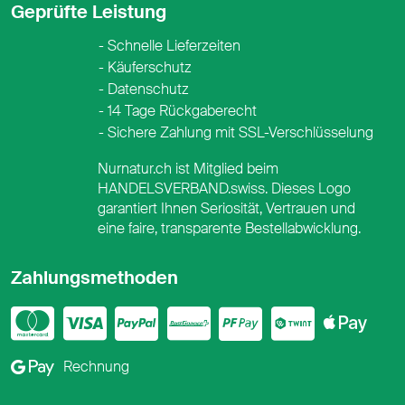
Geprüfte Leistung
Schnelle Lieferzeiten
Käuferschutz
Datenschutz
14 Tage Rückgaberecht
Sichere Zahlung mit SSL-Verschlüsselung
Nurnatur.ch ist Mitglied beim
HANDELSVERBAND.swiss. Dieses Logo
garantiert Ihnen Seriosität, Vertrauen und
eine faire, transparente Bestellabwicklung.
Zahlungsmethoden
Mastercard
Visa
PayPal
PostFinance
PostFina
Twint
App
Google Pay
Rechnung