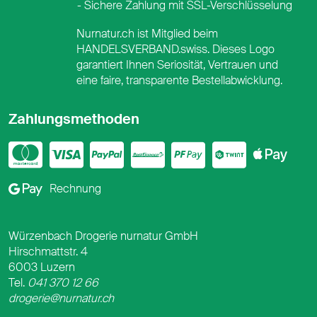
Sichere Zahlung mit SSL-Verschlüsselung
Nurnatur.ch ist Mitglied beim
HANDELSVERBAND.swiss. Dieses Logo
garantiert Ihnen Seriosität, Vertrauen und
eine faire, transparente Bestellabwicklung.
Zahlungsmethoden
Mastercard
Visa
PayPal
PostFinance
PostFina
Twint
App
Google Pay
Rechnung
Würzenbach Drogerie nurnatur GmbH
Hirschmattstr. 4
6003 Luzern
Tel.
041 370 12 66
drogerie@nurnatur.ch