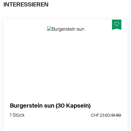
INTERESSIEREN
Burgerstein sun bietet die ideale Vorbereitung auf die
Sonnenexposition.
MEHR PRODUKTINFOS
Burgerstein sun (30 Kapseln)
1 Stück
CHF 23.60/
31.50