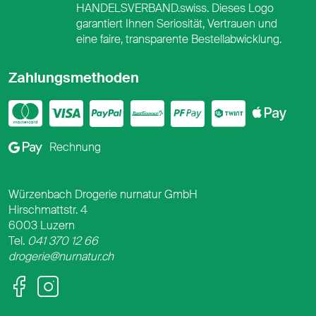
HANDELSVERBAND.swiss. Dieses Logo
garantiert Ihnen Seriosität, Vertrauen und
eine faire, transparente Bestellabwicklung.
Zahlungsmethoden
Mastercard
Visa
PayPal
PostFinance
PostFina
Twint
App
Google Pay
Rechnung
Würzenbach Drogerie nurnatur GmbH
Hirschmattstr. 4
6003 Luzern
Tel.
041 370 12 66
drogerie@nurnatur.ch
Facebook
Instagram