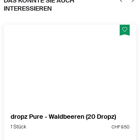
DAS KÖNNTE SIE AUCH
INTERESSIEREN
Erlebe süss-erfrischenden Genuss mit deinen
Waldbeere dropz ohne Süssungsmittel: Hol dir deine
liebsten Sommerbeeren direkt ins Glas und geniesse
den Sommer.
MEHR PRODUKTINFOS
dropz Pure - Waldbeeren (20 Dropz)
1 Stück
CHF 9.50
1 Stück
CHF 9.50