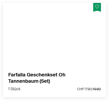
Oh Tannenbaum, oh Nadeltraum, wie fein sind deine
Düfte.
MEHR PRODUKTINFOS
Farfalla Geschenkset Oh
1 Stück
Tannenbaum (Set)
CHF 17.90/
19.90
1 Stück
CHF 17.90/
19.90