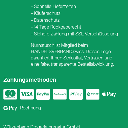
Schnelle Lieferzeiten
Käuferschutz
Datenschutz
14 Tage Rückgaberecht
Sichere Zahlung mit SSL-Verschlüsselung
Nurnatur.ch ist Mitglied beim
HANDELSVERBAND.swiss. Dieses Logo
garantiert Ihnen Seriosität, Vertrauen und
eine faire, transparente Bestellabwicklung.
Zahlungsmethoden
Mastercard
Visa
PayPal
PostFinance
PostFina
Twint
App
Google Pay
Rechnung
Würzenbach Drogerie nurnatur GmbH