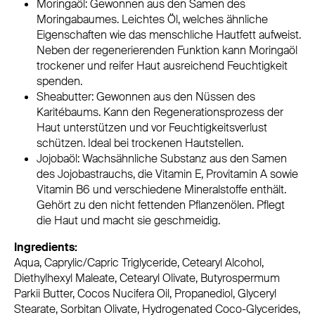
Moringaöl: Gewonnen aus den Samen des
Moringabaumes. Leichtes Öl, welches ähnliche
Eigenschaften wie das menschliche Hautfett aufweist.
Neben der regenerierenden Funktion kann Moringaöl
trockener und reifer Haut ausreichend Feuchtigkeit
spenden.
Sheabutter: Gewonnen aus den Nüssen des
Karitébaums. Kann den Regenerationsprozess der
Haut unterstützen und vor Feuchtigkeitsverlust
schützen. Ideal bei trockenen Hautstellen.
Jojobaöl: Wachsähnliche Substanz aus den Samen
des Jojobastrauchs, die Vitamin E, Provitamin A sowie
Vitamin B6 und verschiedene Mineralstoffe enthält.
Gehört zu den nicht fettenden Pflanzenölen. Pflegt
die Haut und macht sie geschmeidig.
Ingredients:
Aqua, Caprylic/Capric Triglyceride, Cetearyl Alcohol,
Diethylhexyl Maleate, Cetearyl Olivate, Butyrospermum
Parkii Butter, Cocos Nucifera Oil, Propanediol, Glyceryl
Stearate, Sorbitan Olivate, Hydrogenated Coco-Glycerides,