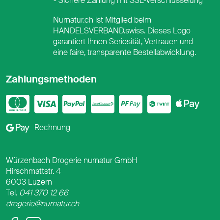
Sichere Zahlung mit SSL-Verschlüsselung
Nurnatur.ch ist Mitglied beim
HANDELSVERBAND.swiss. Dieses Logo
garantiert Ihnen Seriosität, Vertrauen und
eine faire, transparente Bestellabwicklung.
Zahlungsmethoden
Mastercard
Visa
PayPal
PostFinance
PostFina
Twint
App
Google Pay
Rechnung
Würzenbach Drogerie nurnatur GmbH
Hirschmattstr. 4
6003 Luzern
Tel.
041 370 12 66
drogerie@nurnatur.ch