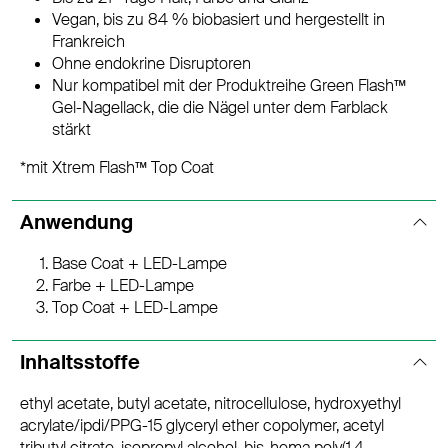
Vegan, bis zu 84 % biobasiert und hergestellt in
Frankreich
Ohne endokrine Disruptoren
Nur kompatibel mit der Produktreihe Green Flash™
Gel-Nagellack, die die Nägel unter dem Farblack
stärkt
*mit Xtrem Flash™ Top Coat
Anwendung
Base Coat + LED-Lampe
Farbe + LED-Lampe
Top Coat + LED-Lampe
Inhaltsstoffe
ethyl acetate, butyl acetate, nitrocellulose, hydroxyethyl
acrylate/ipdi/PPG-15 glyceryl ether copolymer, acetyl
tributyl citrate, isopropyl alcohol, bis-hema poly(1,4-