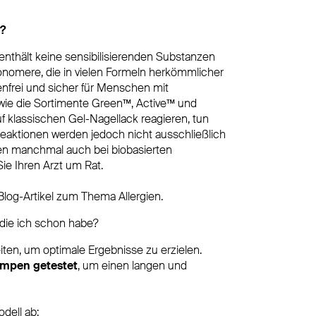
?
 enthält keine sensibilisierenden Substanzen
monomere, die in vielen Formeln herkömmlicher
enfrei und sicher für Menschen mit
so wie die Sortimente Green™, Active™ und
uf klassischen Gel-Nagellack reagieren, tun
Reaktionen werden jedoch nicht ausschließlich
n manchmal auch bei biobasierten
Sie Ihren Arzt um Rat.
Blog-Artikel zum Thema Allergien.
die ich schon habe?
ten, um optimale Ergebnisse zu erzielen.
ampen getestet
, um einen langen und
dell ab: