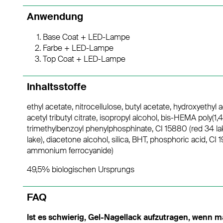
Anwendung
Base Coat + LED-Lampe
Farbe + LED-Lampe
Top Coat + LED-Lampe
Inhaltsstoffe
ethyl acetate, nitrocellulose, butyl acetate, hydroxyethyl
acetyl tributyl citrate, isopropyl alcohol, bis-HEMA poly(1
trimethylbenzoyl phenylphosphinate, CI 15880 (red 34 lak
lake), diacetone alcohol, silica, BHT, phosphoric acid, CI 19
ammonium ferrocyanide)
49,5% biologischen Ursprungs
FAQ
Ist es schwierig, Gel-Nagellack aufzutragen, wenn 