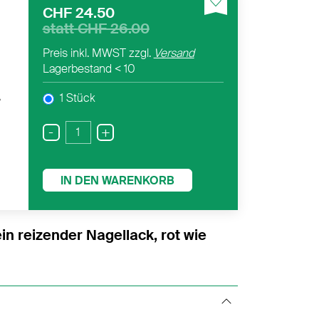
CHF 24.50
statt
CHF 26.00
Preis inkl. MWST zzgl.
Versand
Lagerbestand
< 10
1 Stück
Next
-
+
IN DEN WARENKORB
in reizender Nagellack, rot wie