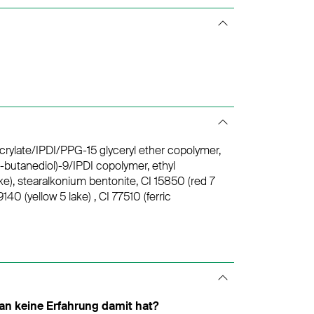
 acrylate/IPDI/PPG-15 glyceryl ether copolymer,
,4-butanediol)-9/IPDI copolymer, ethyl
e), stearalkonium bentonite, CI 15850 (red 7
140 (yellow 5 lake) , CI 77510 (ferric
man keine Erfahrung damit hat?