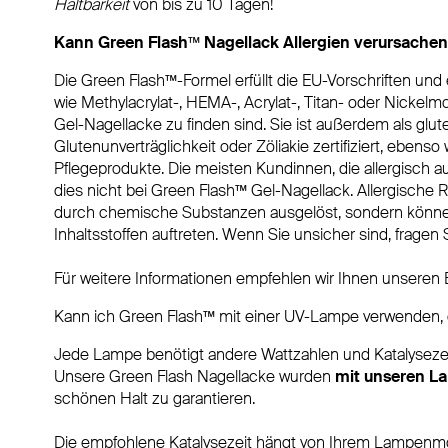
Haltbarkeit
von bis zu 10 Tagen!
Kann Green Flash™ Nagellack Allergien verursachen
Die Green Flash™-Formel erfüllt die EU-Vorschriften und
wie Methylacrylat-, HEMA-, Acrylat-, Titan- oder Nickel
Gel-Nagellacke zu finden sind. Sie ist außerdem als glut
Glutenunverträglichkeit oder Zöliakie zertifiziert, eben
Pflegeprodukte. Die meisten Kundinnen, die allergisch a
dies nicht bei Green Flash™ Gel-Nagellack. Allergische 
durch chemische Substanzen ausgelöst, sondern könne
Inhaltsstoffen auftreten. Wenn Sie unsicher sind, fragen 
Für weitere Informationen empfehlen wir Ihnen unseren 
Kann ich Green Flash™ mit einer UV-Lampe verwenden, 
Jede Lampe benötigt andere Wattzahlen und Katalysezei
Unsere Green Flash Nagellacke wurden
mit unseren L
schönen Halt zu garantieren.
Die empfohlene Katalysezeit hängt von Ihrem Lampenmo