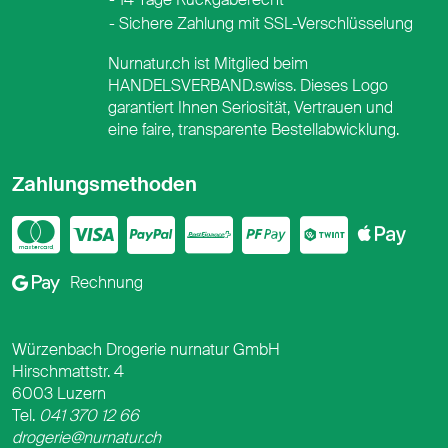
Sichere Zahlung mit SSL-Verschlüsselung
Nurnatur.ch ist Mitglied beim
HANDELSVERBAND.swiss. Dieses Logo
garantiert Ihnen Seriosität, Vertrauen und
eine faire, transparente Bestellabwicklung.
Zahlungsmethoden
Mastercard
Visa
PayPal
PostFinance
PostFina
Twint
App
Google Pay
Rechnung
Würzenbach Drogerie nurnatur GmbH
Hirschmattstr. 4
6003 Luzern
Tel.
041 370 12 66
drogerie@nurnatur.ch