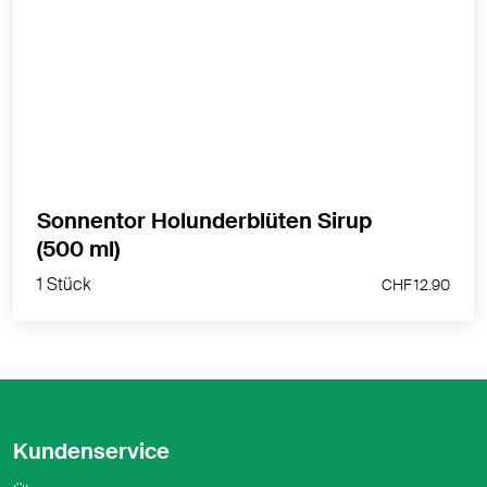
Gemischter Bio-Sirup
MEHR PRODUKTINFOS
Sonnentor Holunderblüten Sirup
1 Stück
(500 ml)
CHF 12.90
1 Stück
CHF 12.90
Kundenservice