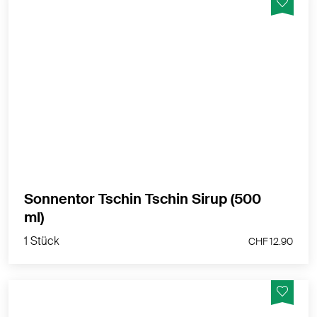
Bio-Fruchtsirup mit Wacholderbeerenauszug
MEHR PRODUKTINFOS
Sonnentor Tschin Tschin Sirup (500
1 Stück
ml)
CHF 12.90
1 Stück
CHF 12.90