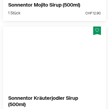
1 Stück
Sonnentor Mojito Sirup (500ml)
CHF 12.90
1 Stück
CHF 12.90
Der Sirup mit einer Komposition frischer Almkräuter
und der feinen Süße aus Äpfeln.
MEHR PRODUKTINFOS
Sonnentor Kräuterjodler Sirup
1 Stück
(500ml)
CHF 12.90