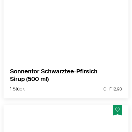
Schwarztee-Pfirsich ist ein Klassiker der Eistees.
MEHR PRODUKTINFOS
Sonnentor Schwarztee-Pfirsich
1 Stück
Sirup (500 ml)
CHF 12.90
1 Stück
CHF 12.90