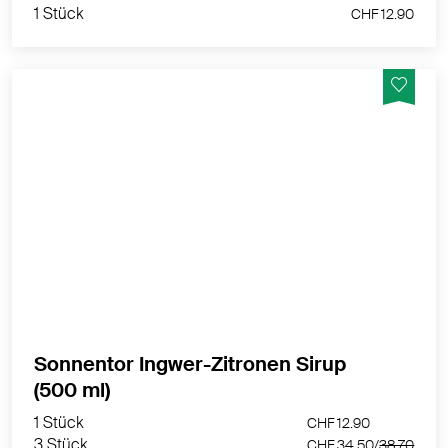
1 Stück
CHF 12.90
Bio-Fruchtsirup zum Verdünnen 1:12, mit
Apfelsaftkonzentrat gesüßt. Schmeckt herrlich.
MEHR PRODUKTINFOS
Sonnentor Ingwer-Zitronen Sirup
1 Stück
CHF 12.90
(500 ml)
3 Stück
CHF 34.50/
38.70
1 Stück
CHF 12.90
3 Stück
CHF 34.50/
38.70