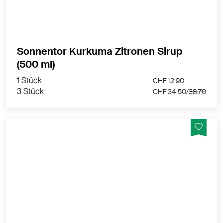
MEHR PRODUKTINFOS
Sonnentor Kurkuma Zitronen Sirup
1 Stück
CHF 12.90
(500 ml)
3 Stück
CHF 34.50/
38.70
1 Stück
CHF 12.90
3 Stück
CHF 34.50/
38.70
Der Sirup mit dem Stichwort: Einmal fruchtig-bitter,
bitte!
MEHR PRODUKTINFOS