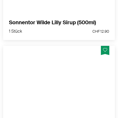
1 Stück
Sonnentor Wilde Lilly Sirup (500ml)
CHF 12.90
1 Stück
CHF 12.90
Der Sirup aus zischfrischer Kombination aus cooler
Minze und fruchtiger Limette.
MEHR PRODUKTINFOS