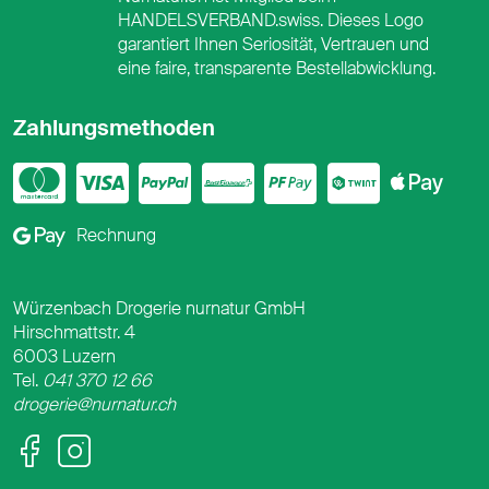
HANDELSVERBAND.swiss. Dieses Logo
garantiert Ihnen Seriosität, Vertrauen und
eine faire, transparente Bestellabwicklung.
Zahlungsmethoden
Mastercard
Visa
PayPal
PostFinance
PostFina
Twint
App
Google Pay
Rechnung
Würzenbach Drogerie nurnatur GmbH
Hirschmattstr. 4
6003 Luzern
Tel.
041 370 12 66
drogerie@nurnatur.ch
Facebook
Instagram