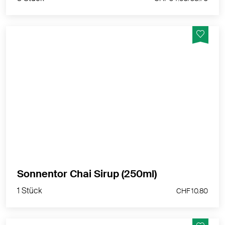
Die Basis bildet der Chai Schwarzteekuss Tee mit
Zimt, Nelken, Ingwer und Sternanis.
MEHR PRODUKTINFOS
1 Stück
Sonnentor Chai Sirup (250ml)
CHF 10.80
1 Stück
CHF 10.80