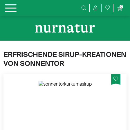
0
Produktsuche
ERFRISCHENDE SIRUP-KREATIONEN
VON SONNENTOR
Die gelbe Knolle ist der Hauptdarsteller dieses
würzigen Sirups. Die Basis ist der Goldene Kurkuma
Tee. In der Nebenrolle: ein Hauch Zitrone.