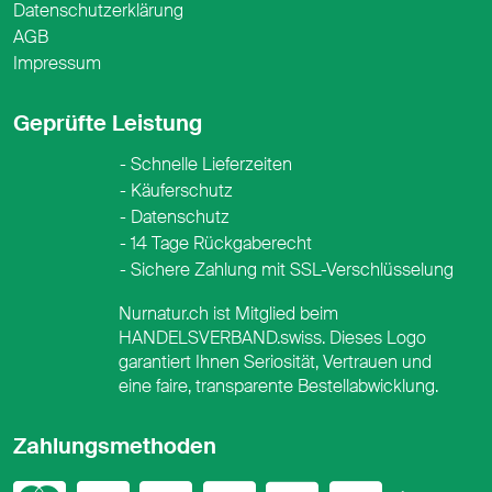
Datenschutzerklärung
AGB
Impressum
Geprüfte Leistung
Schnelle Lieferzeiten
Käuferschutz
Datenschutz
14 Tage Rückgaberecht
Sichere Zahlung mit SSL-Verschlüsselung
Nurnatur.ch ist Mitglied beim
HANDELSVERBAND.swiss. Dieses Logo
garantiert Ihnen Seriosität, Vertrauen und
eine faire, transparente Bestellabwicklung.
Zahlungsmethoden
Mastercard
Visa
PayPal
PostFinance
PostFina
Twint
App