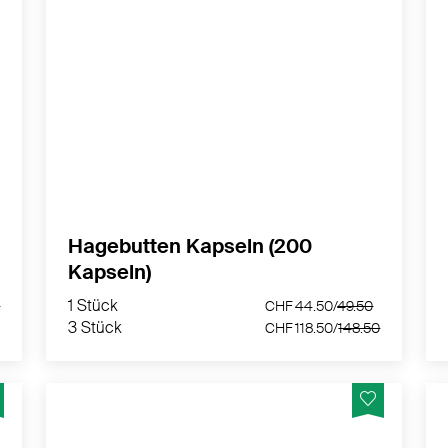
Pflanzliche Kapseln mit Hagebutte, einer seit
langem geschätzten Wildfrucht. -
Hergestellt in der Schweiz
MEHR PRODUKTINFOS
Hagebutten Kapseln (200
Kapseln)
1 Stück
CHF 44.50/
49.50
3 Stück
.50
CHF 118.50/
148.50
1 Stück
0
CHF 44.50/
49.50
3 Stück
CHF 118.50/
148.50