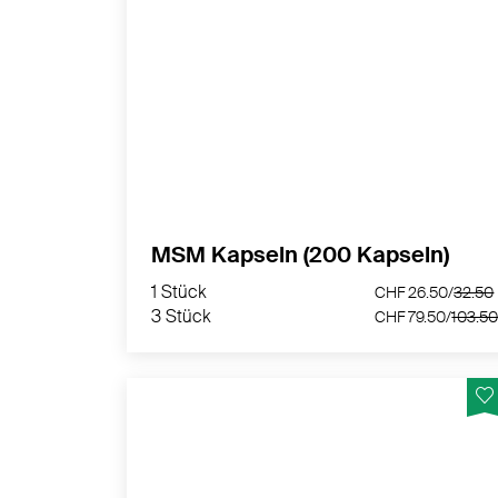
Vegane Kapseln mit 1000 mg MSM
Methysulfonylmethan pro Tagesdosis -
Eigene Rezeptur von nurnatur
MEHR PRODUKTINFOS
MSM Kapseln (200 Kapseln)
1 Stück
CHF 26.50/
3
3 Stück
CHF 79.50/
10
1 Stück
CHF 26.50/
32.50
3 Stück
CHF 79.50/
103.5
Muskel Gelenk Öl mit CBD-Hanföl, Arnika