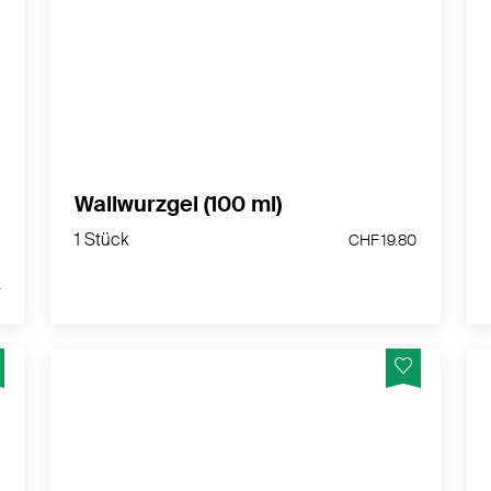
Hergestellt in der Schweiz
MEHR PRODUKTINFOS
Wallwurzgel (100 ml)
2.50
7.50
1 Stück
CHF 19.80
1 Stück
5.00
CHF 19.80
0
Teufelskrallengel für Ihre Beweglichkeit -
Hergestellt in der Schweiz