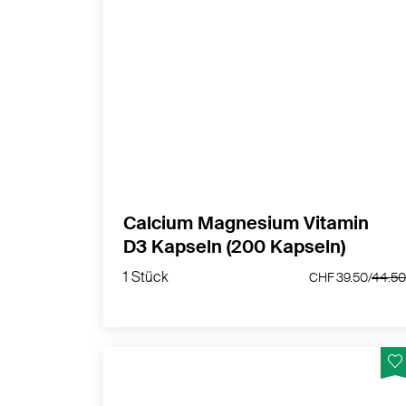
Ein Komplex zur Unterstützung von
Knochen, Muskelfunktion und Energie –
ideale Basis für ein aktives Leben.
Hergestellt in der Schweiz.
MEHR PRODUKTINFOS
Calcium Magnesium Vitamin
D3 Kapseln (200 Kapseln)
1 Stück
CHF 39.50/
44
1 Stück
CHF 39.50/
44.5