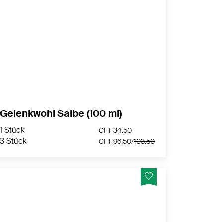
Gelenkwohl Salbe zur äusserlichen
Anwendung mit Ziegenbutter und
ätherischen Ölen – wohltuende Pflege für
Muskeln und Gelenke, hergestellt in der
Schweiz.
MEHR PRODUKTINFOS
Gelenkwohl Salbe (100 ml)
1 Stück
CHF 34.50
3 Stück
CHF 96.50/
103.50
1 Stück
CHF 34.50
3 Stück
CHF 96.50/
103.50
Für Ihr Knochen- und Gelenkwohl -