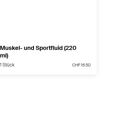
kühlt zuerst, wärmt danach -ideal für Sport &
Bewegung
MEHR PRODUKTINFOS
Muskel- und Sportfluid (220
ml)
1 Stück
CHF 16.50
1 Stück
CHF 16.50