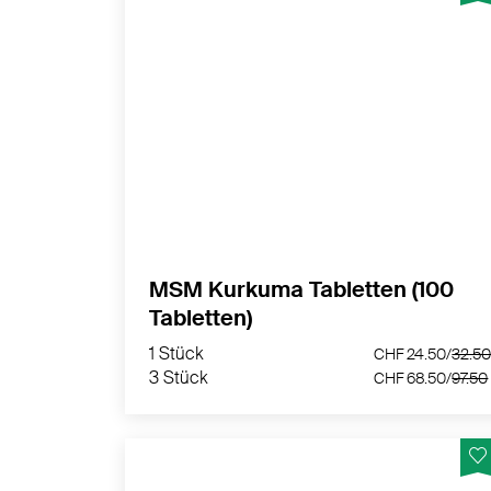
Vegane Tabletten mit MSM und
Kurkumawurzelextrakt - Hergestellt in der
Schweiz
MEHR PRODUKTINFOS
MSM Kurkuma Tabletten (100
Tabletten)
1 Stück
CHF 24.50/
3
3 Stück
CHF 68.50/
9
1 Stück
CHF 24.50/
32.5
3 Stück
CHF 68.50/
97.50