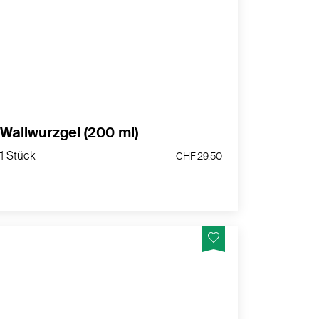
Hergestellt in der Schweiz
MEHR PRODUKTINFOS
Wallwurzgel (200 ml)
1 Stück
CHF 29.50
1 Stück
CHF 29.50
Gel mit Menthol und Capsicum-Extrakt –