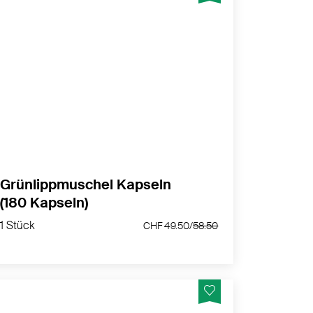
Konzentrat aus der wertvollen
neuseeländischen Grünlippmuschel
kombiniert mit Vitamin E natürlichen
Ursprungs - Hergestellt in der Schweiz
MEHR PRODUKTINFOS
Grünlippmuschel Kapseln
(180 Kapseln)
1 Stück
CHF 49.50/
58.50
1 Stück
CHF 49.50/
58.50