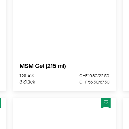
Für Regeneration und Beweglichkeit -
Hergestellt in der Schweiz
MEHR PRODUKTINFOS
MSM Gel (215 ml)
1 Stück
2.50
CHF 19.80/
22.50
3 Stück
3.50
CHF 56.50/
67.50
1 Stück
CHF 19.80/
22.50
3 Stück
0
CHF 56.50/
67.50
- &
Für Ihr Knochen- und Gelenkwohl -