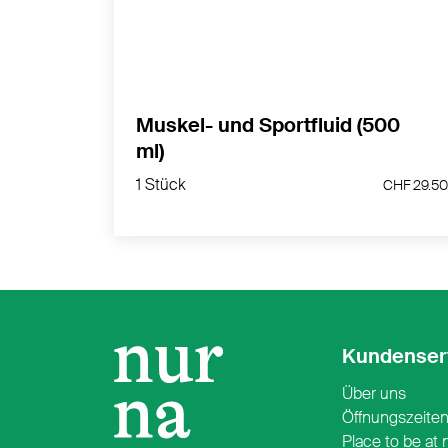
MEHR PRODUKTINFOS
Muskel- und Sportfluid (500
ml)
1 Stück
CHF 2
1 Stück
CHF 29.5
Kundenser
Über uns
Öffnungszeite
Place to be at 