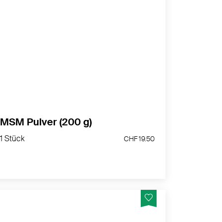
100% Methylsulfonylmethanpulver - ideal für
1/
eine tägliche Einnahme von
TL pro Tag
2
MEHR PRODUKTINFOS
MSM Pulver (200 g)
1 Stück
CHF 19.50
1 Stück
CHF 19.50