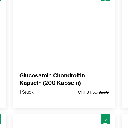
Glucosamin und Chondroitin sind Teil der
Strukturen, die unseren Körper täglich in
Bewegung halten - Eigene Rezeptur von
nurnatur
MEHR PRODUKTINFOS
Glucosamin Chondroitin
Kapseln (200 Kapseln)
2.50
1 Stück
7.50
CHF 34.50/
39.50
1 Stück
0
CHF 34.50/
39.50