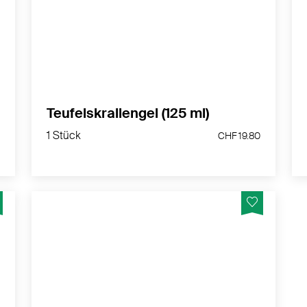
MEHR PRODUKTINFOS
Teufelskrallengel (125 ml)
1 Stück
1 Stück
.50
CHF 19.80
CHF 19.80
0
Magnesium Öl Spray ideal für den täglichen
Gebrauch oder zur gezielten Anwendung
nach körperlicher Anstrengung - Hergestellt
t &
in der Schweiz