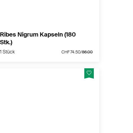
MEHR PRODUKTINFOS
Ribes Nigrum Kapseln (180
Stk.)
1 Stück
CHF 74.50/
86.00
1 Stück
CHF 74.50/
86.00
Das Potenzial der Kurkuma-Wurzel voll
ausschöpfen
MEHR PRODUKTINFOS