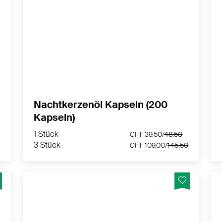
Vegane Nachtkerzenöl Kapseln mit
wertvollen Omega-6-Fettsäuren in
Kombination mit Vitamin E natürlichen
Ursprungs - Hergestellt in der Schweiz
MEHR PRODUKTINFOS
Nachtkerzenöl Kapseln (200
Kapseln)
1 Stück
CHF 39.50/
48.50
3 Stück
.00
CHF 109.00/
145.50
1 Stück
0
CHF 39.50/
48.50
3 Stück
CHF 109.00/
145.50