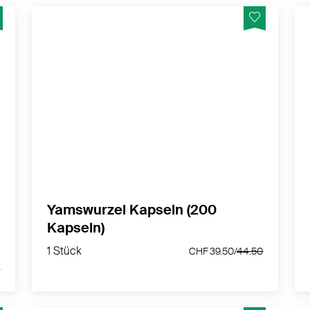
Yamswurzel Extrakt kann zur
Harmonisierung während der Menopause
de
beitragen - Eigene Rezeptur von nurnatur
MEHR PRODUKTINFOS
Yamswurzel Kapseln (200
Kapseln)
1 Stück
1 Stück
.00
CHF 39.50/
44.50
CHF 39.50/
44.50
0