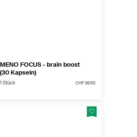
Du bist leicht abgelenkt. Du verlierst den
Faden oder machst Fehler.
Konzentrationsprobleme sind für viele
Frauen in den Wechseljahren leider Realität.
MEHR PRODUKTINFOS
MENO FOCUS - brain boost
(30 Kapseln)
1 Stück
CHF 39.50
1 Stück
CHF 39.50