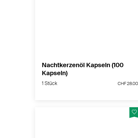
Vegane Nachtkerzenöl Kapseln mit
wertvollen Omega-6-Fettsäuren in
Kombination mit Vitamin E natürlichen
Ursprungs - Hergestellt in der Schweiz
MEHR PRODUKTINFOS
Nachtkerzenöl Kapseln (100
Kapseln)
1 Stück
CHF 28
1 Stück
CHF 28.0