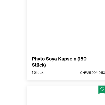
100 % reines, isoliertes Sojabohnen-Prot
mit Isoflavone.
MEHR PRODUKTINFOS
Phyto Soya Kapseln (180
Stück)
1 Stück
CHF 25.90/
4
1 Stück
CHF 25.90/
49.5