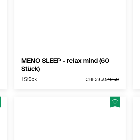
ir
In der Nacht wachst du immer wieder auf.
,
Wieder einzuschlafen ist eine Qual. Etwa
n
60% der Frauen in den Wechseljahren
leiden unter Schlaflosigkeit.
MEHR PRODUKTINFOS
MENO SLEEP - relax mind (60
Stück)
1 Stück
.50
CHF 39.50/
46.50
1 Stück
0
CHF 39.50/
46.50
R
NAHRUNGSERGÄNZUNGSMITTEL ZUR
UNTERSTÜTZUNG VON HAUT UND