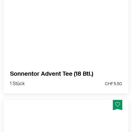
Freude herrscht, das Christkind kommt bald!
MEHR PRODUKTINFOS
1 Stück
Sonnentor Advent Tee (18 Btl.)
CHF 5.50
1 Stück
CHF 5.50