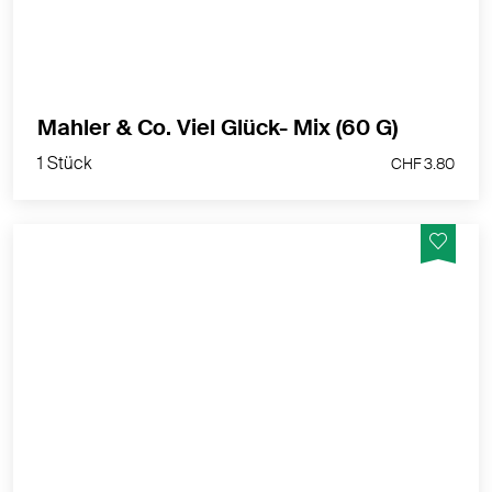
Gschänkli" ganz einfach toll!
MEHR PRODUKTINFOS
1 Stück
Mahler & Co. Viel Glück- Mix (60 G)
CHF 3.80
1 Stück
CHF 3.80
Unsere Mahler & Co. Mini-Mixes sind kleine, sehr feine
Aufmerksamkeiten. Im selbstgemachten
Adventskalender, im Geschenkset oder als
Tischkärtchen (selber mit Namen beschriften)
machen sich die liebevoll-festlich gestalteten "Bio-
Gschänkli" ganz einfach toll!
MEHR PRODUKTINFOS