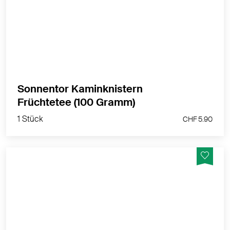
MEHR PRODUKTINFOS
Sonnentor Kaminknistern
1 Stück
Früchtetee (100 Gramm)
CHF 5.90
1 Stück
CHF 5.90
Huhu Winternacht!
MEHR PRODUKTINFOS