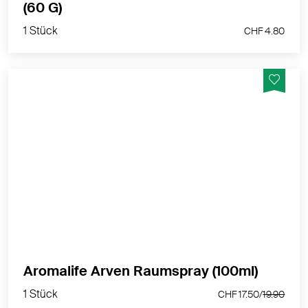
1 Stück
(60 G)
CHF 4.80
1 Stück
CHF 4.80
ermutigend, reinigend, anregend, energetisierend
MEHR PRODUKTINFOS
1 Stück
Aromalife Arven Raumspray (100ml)
CHF 17.50/
19.90
1 Stück
CHF 17.50/
19.90