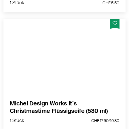
1 Stück
CHF 5.50
Der Seifenschaum Christmastime von Michel Design
Works ist der perfekte Begleiter für die Weihnachtszeit
MEHR PRODUKTINFOS
Michel Design Works It´s
1 Stück
Christmastime Flüssigseife (530 ml)
CHF 17.50/
19.80
1 Stück
CHF 17.50/
19.80