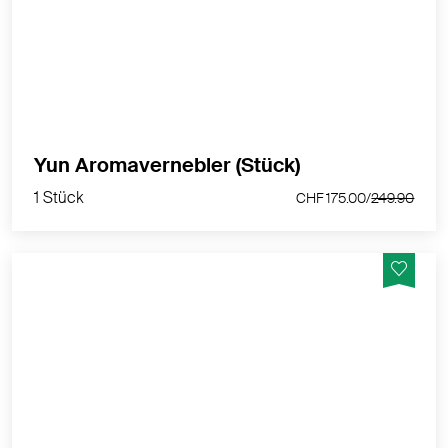
von ätherischen Ölen, das Befeuchten und Reinigen
der Luft
MEHR PRODUKTINFOS
1 Stück
Yun Aromavernebler (Stück)
CHF 175.00/
249.90
1 Stück
CHF 175.00/
249.90
Diese sinnliche Weihnachtsmischung weckt
Kindheitserinnerungen. Ätherische Öle wie Orange,
Zimt, Vanille u.a. verbreiten Vorfreude und
weihnachtliche Stimmung.