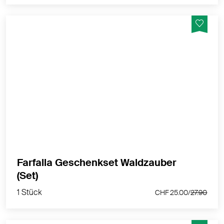
Duschgel Waldzauber 200ml & Bio-Raumspray
Waldzauber 75ml
MEHR PRODUKTINFOS
Farfalla Geschenkset Waldzauber
1 Stück
(Set)
CHF 25.00/
27.90
1 Stück
CHF 25.00/
27.90