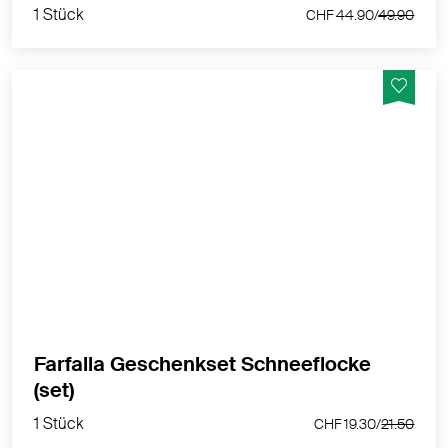
1 Stück
CHF 44.90/
49.90
Duftstein Schneeflocke mit ätherischem Öl
Weisstanne
MEHR PRODUKTINFOS
Farfalla Geschenkset Schneeflocke
1 Stück
(set)
CHF 19.30/
21.50
1 Stück
CHF 19.30/
21.50