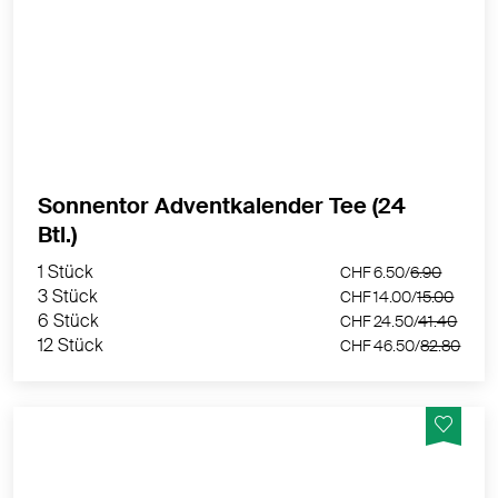
Ideal zum Verschenken!
MEHR PRODUKTINFOS
Sonnentor Adventkalender Tee (24
Zurzeit nicht lieferbar
Btl.)
Sie können sich benachrichtigen lassen, sobald der
Artikel wieder verfügbar ist.
1 Stück
CHF 6.50/
6.90
3 Stück
CHF 14.00/
15.00
6 Stück
CHF 24.50/
41.40
12 Stück
CHF 46.50/
82.80
BENACHRICHTIGEN