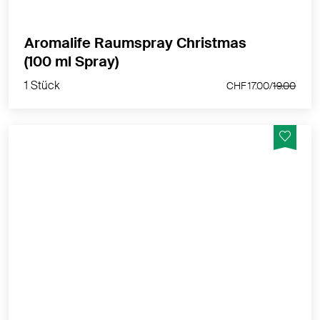
Aromalife Raumspray Christmas
1 Stück
(100 ml Spray)
CHF 17.00/
19.00
1 Stück
CHF 17.00/
19.00
Puristische Teelicht-Duftlampe zur Verdunstung
ätherischer Öle in die Raumluft.
MEHR PRODUKTINFOS