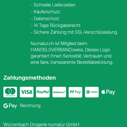
Schnelle Lieferzeiten
Käuferschutz
Datenschutz
14 Tage Rückgaberecht
Sichere Zahlung mit SSL-Verschlüsselung
Nurnatur.ch ist Mitglied beim
HANDELSVERBAND.swiss. Dieses Logo
garantiert Ihnen Seriosität, Vertrauen und
eine faire, transparente Bestellabwicklung.
Zahlungsmethoden
Mastercard
Visa
PayPal
PostFinance
PostFina
Twint
App
Google Pay
Rechnung
Würzenbach Drogerie nurnatur GmbH