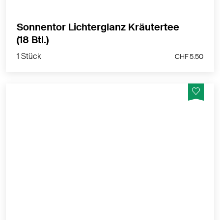
Sonnentor Lichterglanz Kräutertee
1 Stück
(18 Btl.)
CHF 5.50
1 Stück
CHF 5.50
Ganz und gar nicht altbacken
MEHR PRODUKTINFOS
Zurzeit nicht lieferbar
Sie können sich benachrichtigen lassen, sobald der
Artikel wieder verfügbar ist.