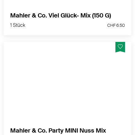
1 Stück
Mahler & Co. Viel Glück- Mix (150 G)
CHF 6.50
1 Stück
CHF 6.50
Unsere Mahler & Co. Mini-Mixes sind kleine, sehr feine
Aufmerksamkeiten. Im selbstgemachten
Adventskalender, im Geschenkset oder als
Tischkärtchen (selber mit Namen beschriften)
machen sich die liebevoll-festlich gestalteten "Bio-
Gschänkli" ganz einfach toll!
MEHR PRODUKTINFOS
Mahler & Co. Party MINI Nuss Mix