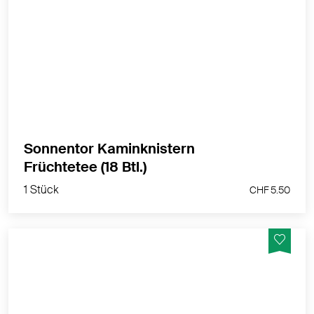
Ob als Tee oder Punsch – wir sind Feuer und Flamme
MEHR PRODUKTINFOS
Sonnentor Kaminknistern
1 Stück
Früchtetee (18 Btl.)
CHF 5.50
1 Stück
CHF 5.50
Ob als Tee oder Punsch – wir sind Feuer und Flamme