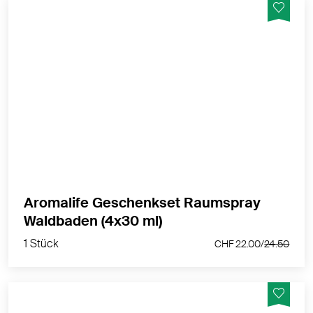
Die vier beliebten Waldbaden - Raumsprays in einem
Set. aus reinen, ätherischen Ölen, zur Raum- und
Umgebungsbeduftung.
MEHR PRODUKTINFOS
Aromalife Geschenkset Raumspray
1 Stück
Waldbaden (4x30 ml)
CHF 22.00/
24.50
1 Stück
CHF 22.00/
24.50