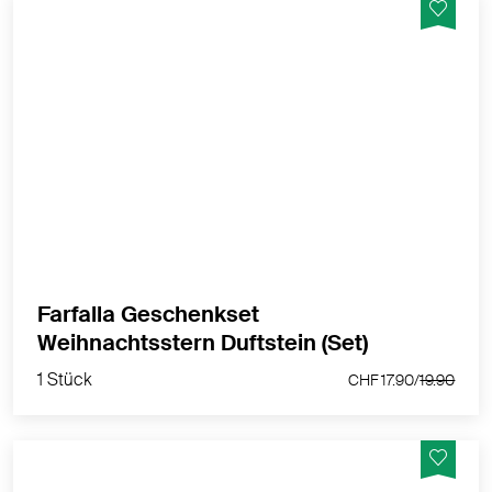
Aromamischung Weihnachtsstern 5 ml aus
naturreinen ätherischen Ölen und Duftstein Stern aus
Terracotta weiss, Unterteil glasiert
MEHR PRODUKTINFOS
Farfalla Geschenkset
1 Stück
Weihnachtsstern Duftstein (Set)
CHF 17.90/
19.90
1 Stück
CHF 17.90/
19.90