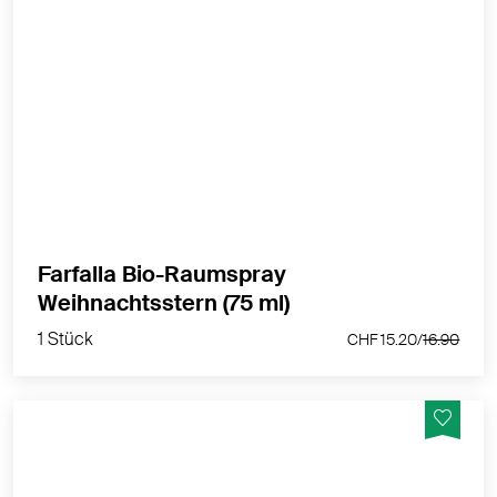
Stimmungsvoller Duft für die Winter- und
Weihnachtszeit.
MEHR PRODUKTINFOS
Farfalla Bio-Raumspray
1 Stück
Weihnachtsstern (75 ml)
CHF 15.20/
16.90
1 Stück
CHF 15.20/
16.90