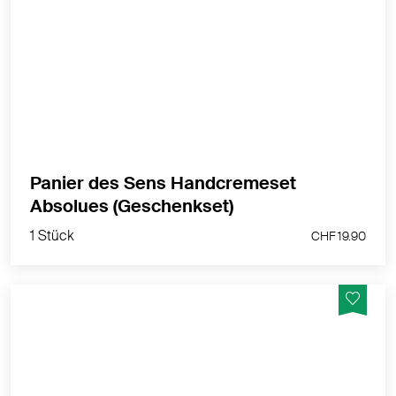
Handcremen Pflegebox Absolues 3 x 30 ml Jasmine /
Rose Geranium / Orangenblüte
MEHR PRODUKTINFOS
Panier des Sens Handcremeset
1 Stück
Absolues (Geschenkset)
CHF 19.90
1 Stück
CHF 19.90