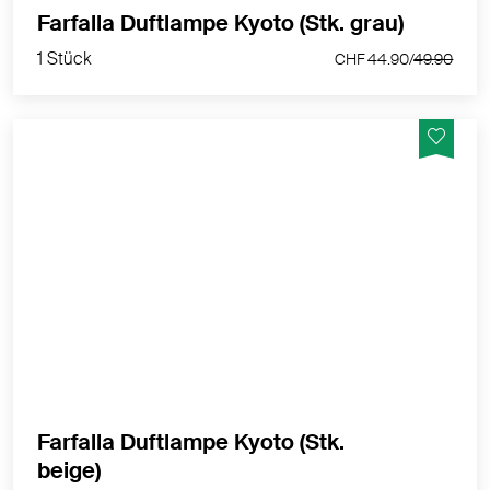
1 Stück
Farfalla Duftlampe Kyoto (Stk. grau)
CHF 44.90/
49.90
1 Stück
CHF 44.90/
49.90
Puristische Teelicht-Duftlampe zur Verdunstung
ätherischer Öle in die Raumluft.
MEHR PRODUKTINFOS
Farfalla Duftlampe Kyoto (Stk.
1 Stück
beige)
CHF 44.90/
49.90