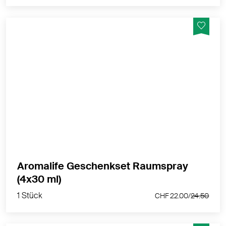
Die Raumluft erfrischen. Schaffen Sie eine
Atmosphäre des Wohlbefindens.
MEHR PRODUKTINFOS
Aromalife Geschenkset Raumspray
1 Stück
(4x30 ml)
CHF 22.00/
24.50
1 Stück
CHF 22.00/
24.50