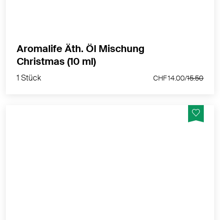
MEHR PRODUKTINFOS
Aromalife Äth. Öl Mischung
1 Stück
Christmas (10 ml)
CHF 14.00/
15.50
1 Stück
CHF 14.00/
15.50
Sinnliche Weihnachtsatmosphäre mit ein paar
Sprühstössen. Ätherische Öle wie Orange, Zimt,
Vanille u.a. verbreiten eine weihnachtliche Stimmung.
MEHR PRODUKTINFOS