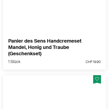
Handcremeset 3 x 30ml (Mandel / Honig / Traube) in
Edelmetallbox
MEHR PRODUKTINFOS
Panier des Sens Handcremeset
Mandel, Honig und Traube
1 Stück
(Geschenkset)
CHF 19.90
1 Stück
CHF 19.90
Ein süsses, fruchtiges Dankeschön mit Erdbeeren,
Himbeeren und Heidelbeeren umhüllt von dreierlei