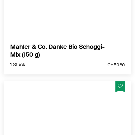
feinster Bio-Schokolade.
MEHR PRODUKTINFOS
Mahler & Co. Danke Bio Schoggi-
1 Stück
Mix (150 g)
CHF 9.80
1 Stück
CHF 9.80
Unsere Mahler & Co. Mini-Mixes sind kleine, sehr feine
Aufmerksamkeiten. Im selbstgemachten
Adventskalender, im Geschenkset oder als
Tischkärtchen (selber mit Namen beschriften)
machen sich die liebevoll-festlich gestalteten "Bio-