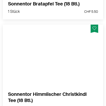
Sonnentor Bratapfel Tee (18 Btl.)
1 Stück
CHF 5.50
BENACHRICHTIGEN
Freude herrscht, das Christkind kommt bald!
MEHR PRODUKTINFOS
Sonnentor Himmlischer Christkindl
1 Stück
Tee (18 Btl.)
CHF 5.50