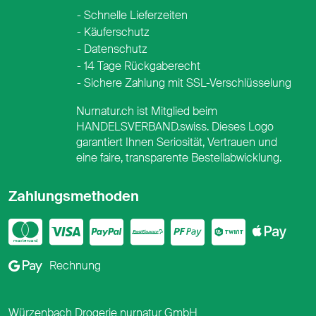
Schnelle Lieferzeiten
Käuferschutz
Datenschutz
14 Tage Rückgaberecht
Sichere Zahlung mit SSL-Verschlüsselung
Nurnatur.ch ist Mitglied beim
HANDELSVERBAND.swiss. Dieses Logo
garantiert Ihnen Seriosität, Vertrauen und
eine faire, transparente Bestellabwicklung.
Zahlungsmethoden
Mastercard
Visa
PayPal
PostFinance
PostFina
Twint
App
Google Pay
Rechnung
Würzenbach Drogerie nurnatur GmbH