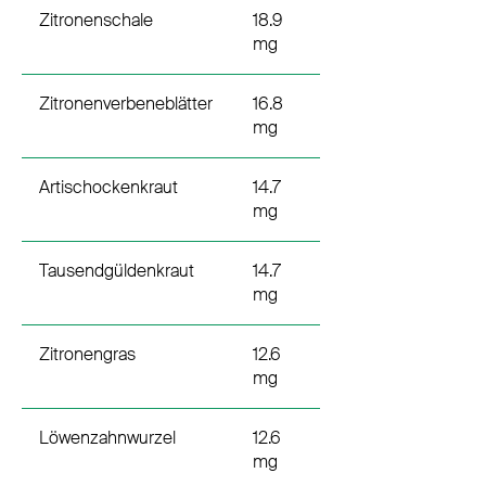
Zitronenschale
18.9
mg
Zitronenverbeneblätter
16.8
mg
Artischockenkraut
14.7
mg
Tausendgüldenkraut
14.7
mg
Zitronengras
12.6
mg
Löwenzahnwurzel
12.6
mg