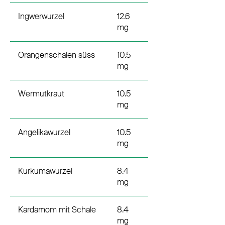
Ingwerwurzel
12.6
mg
Orangenschalen süss
10.5
mg
Wermutkraut
10.5
mg
Angelikawurzel
10.5
mg
Kurkumawurzel
8.4
mg
Kardamom mit Schale
8.4
mg