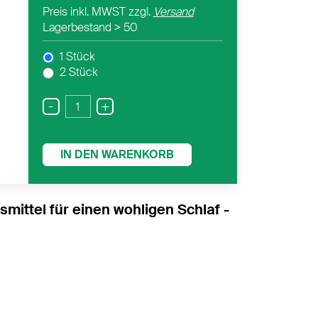
Preis inkl. MWST zzgl.
Versand
Lagerbestand
> 50
1 Stück
2 Stück
-
+
IN DEN WARENKORB
ittel für einen wohligen Schlaf -