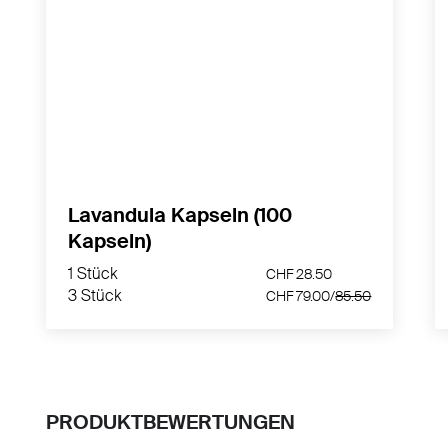
Vegane Lavandula Kapseln mit 375 mg
Lavendelextrakt pro Tagesportion -
Hergestellt in der Schweiz
MEHR PRODUKTINFOS
Lavandula Kapseln (100
0
Kapseln)
1 Stück
0
CHF 28.50
3 Stück
0
CHF 79.00/
85.50
1 Stück
CHF 28.50
3 Stück
CHF 79.00/
85.50
PRODUKTBEWERTUNGEN