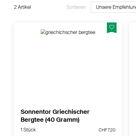
2 Artikel
Sortieren
Griechischer Bergtee - der Facettenreiche
MEHR PRODUKTINFOS
Sonnentor Griechischer
Bergtee (40 Gramm)
1 Stück
CHF 7.20
1 Stück
CHF 7.20