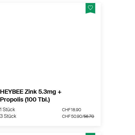
Für ein starkes Immunsystem, gesunde
Stoffwechselprozesse und Unterstützung
von Haut, Haaren und Nägeln – täglich, sanft
und besonders gut verträglich.
MEHR PRODUKTINFOS
HEYBEE Zink 5.3mg +
Propolis (100 Tbl.)
1 Stück
CHF 18.90
3 Stück
CHF 50.90/
56.70
1 Stück
CHF 18.90
3 Stück
CHF 50.90/
56.70