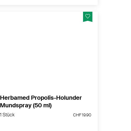
Nahrungsergänzungsmittel mit Propolis,
Holunder, Echinacea, weiteren Pflanzen und
Zink.
MEHR PRODUKTINFOS
Herbamed Propolis-Holunder
Mundspray (50 ml)
1 Stück
CHF 19.90
1 Stück
CHF 19.90