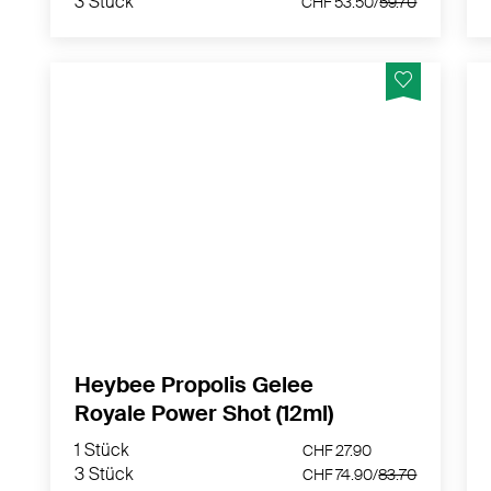
3 Stück
CHF 53.50/
59.70
Natürlicher Power Shot mit Honig, Gelée
Royale, Vitaminen und anderen pflanzlichen
Wirkstoffen – ohne Koffein. Reduziert
Müdigkeit und steigert die geistige
Leistungsfähigkeit.
MEHR PRODUKTINFOS
Heybee Propolis Gelee
Royale Power Shot (12ml)
1 Stück
CHF 27.90
3 Stück
CHF 74.90/
83.70
1 Stück
CHF 27.90
3 Stück
CHF 74.90/
83.70