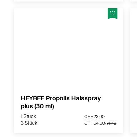
Das Propolis Halsspray+ lindert
Halsschmerzen & Heiserkeit und
unterstützt bei Schluckbeschwerden
MEHR PRODUKTINFOS
HEYBEE Propolis Halsspray
plus (30 ml)
1 Stück
CHF 23.90
3 Stück
CHF 64.50/
71.70
1 Stück
CHF 23.90
3 Stück
CHF 64.50/
71.70