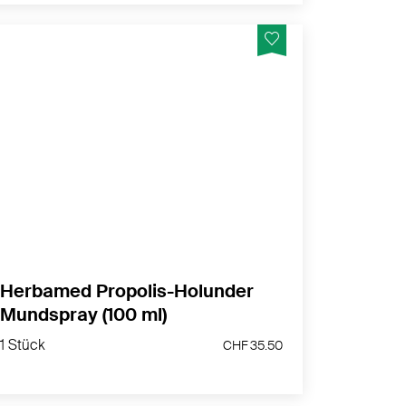
Nahrungsergänzungsmittel mit Propolis,
Holunder, Echinacea, weiteren Pflanzen und
Zink.
MEHR PRODUKTINFOS
Herbamed Propolis-Holunder
Mundspray (100 ml)
1 Stück
CHF 35.50
1 Stück
CHF 35.50