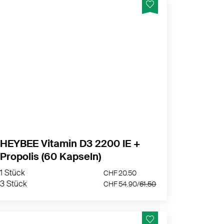
Unser Präparat vereint das Sonnenvitamin
D3 (2200 I.E.) mit der natürlichen Kraft von
Propolis – für ein starkes Immunsystem,
gesunde Knochen und Muskeln.
MEHR PRODUKTINFOS
HEYBEE Vitamin D3 2200 IE +
Propolis (60 Kapseln)
1 Stück
CHF 20.50
3 Stück
CHF 54.90/
61.50
1 Stück
CHF 20.50
3 Stück
CHF 54.90/
61.50