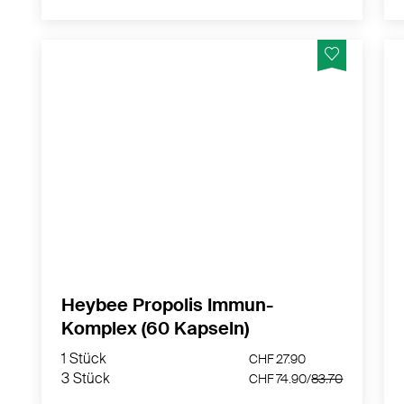
Hochwertige Kapseln mit der natürlichen
Kraft von Bienen Propolis, Vitamin D und
Zink, um dein Immunsystem zu stärken und
deine Gesundheit optimal zu unterstützen.
MEHR PRODUKTINFOS
Heybee Propolis Immun-
Komplex (60 Kapseln)
1 Stück
CHF 27.90
3 Stück
CHF 74.90/
83.70
1 Stück
CHF 27.90
3 Stück
CHF 74.90/
83.70