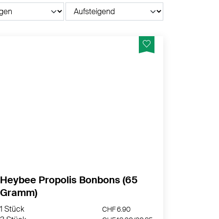
Leckeres Bonbon mit Propolis, Honig und
Vitamin C. Wohltuend für Hals und Rachen
und stärkt das Immunsystem.
MEHR PRODUKTINFOS
Heybee Propolis Bonbons (65
Gramm)
1 Stück
CHF 6.90
3 Stück
CHF 18.90/
20.85
1 Stück
CHF 6.90