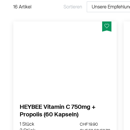
16 Artikel
Sortieren
Wohltuender Mundspray mit Propolis für
Hals und Rachen. Schon einige Sprühstösse
verbessern spürbar das Wohlbefinden.
MEHR PRODUKTINFOS
HEYBEE Vitamin C 750mg +
Propolis (60 Kapseln)
1 Stück
CHF 19.90
3 Stück
CHF 53.50/
59.70
1 Stück
CHF 19.90