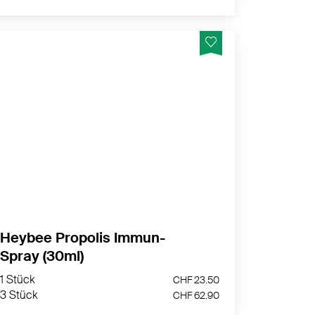
Wohltuender Mundspray mit Propolis für
Hals und Rachen. Schon einige Sprühstösse
verbessern spürbar das Wohlbefinden.
MEHR PRODUKTINFOS
Heybee Propolis Immun-
Spray (30ml)
1 Stück
CHF 23.50
3 Stück
CHF 62.90
1 Stück
CHF 23.50
3 Stück
CHF 62.90