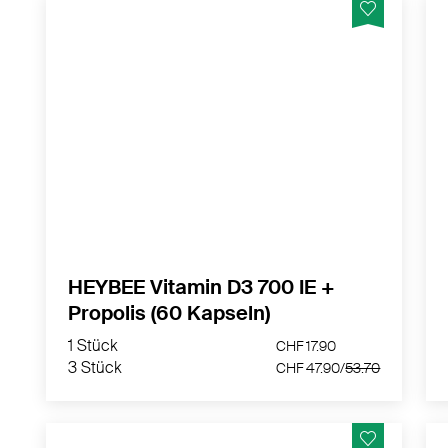
Unser Präparat vereint das Sonnenvitamin
D3 mit der natürlichen Kraft von Propolis –
für ein starkes Immunsystem, gesunde
Knochen und Muskeln sowie zur
Unterstützung des Wachstums bei Kindern
MEHR PRODUKTINFOS
HEYBEE Vitamin D3 700 IE +
Propolis (60 Kapseln)
1 Stück
CHF 17.90
3 Stück
CHF 47.90/
53.70
1 Stück
CHF 17.90
3 Stück
CHF 47.90/
53.70