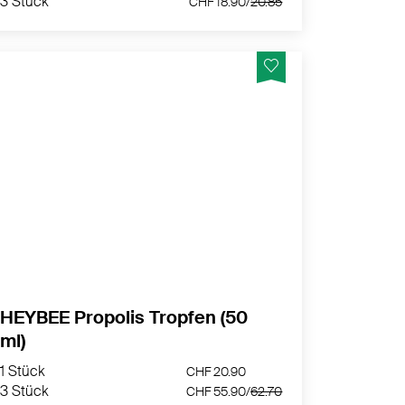
3 Stück
CHF 18.90/
20.85
Die Propolis Tropfen sind ein vielseitiger
Allrounder für die tägliche Anwendung
MEHR PRODUKTINFOS
HEYBEE Propolis Tropfen (50
ml)
1 Stück
CHF 20.90
3 Stück
CHF 55.90/
62.70
1 Stück
CHF 20.90
3 Stück
CHF 55.90/
62.70