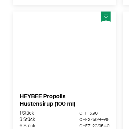
Der Propolis Hustensirup lindert Hustenreiz,
schützt die Schleimhäute und unterstützt
die natürliche Schleimlösung
MEHR PRODUKTINFOS
HEYBEE Propolis
Hustensirup (100 ml)
1 Stück
CHF 15.90
3 Stück
CHF 37.50/
47.70
1 Stück
CHF 15.90
6 Stück
CHF 71.20/
95.40
3 Stück
CHF 37.50/
47.70
6 Stück
CHF 71.20/
95.40