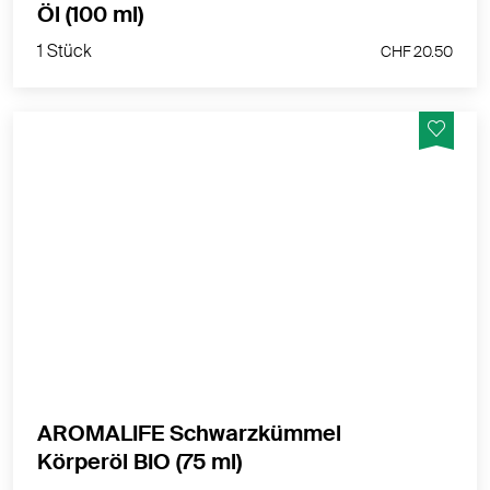
1 Stück
Öl (100 ml)
CHF 20.50
1 Stück
CHF 20.50
Das wundersame, krautig würzige Öl unterstützt zu
Reizungen und Allergien neigende Haut. Die mehrfach
ungesättigten Fettsäuren unterstützen die
Hautbarriere und erhalten so langfristig die
Feuchtigkeitsbalance. Speziell zu empfehlen für
Gesichtsmasken und Haarkuren.
MEHR PRODUKTINFOS
AROMALIFE Schwarzkümmel
1 Stück
Körperöl BIO (75 ml)
CHF 14.50/
16.00