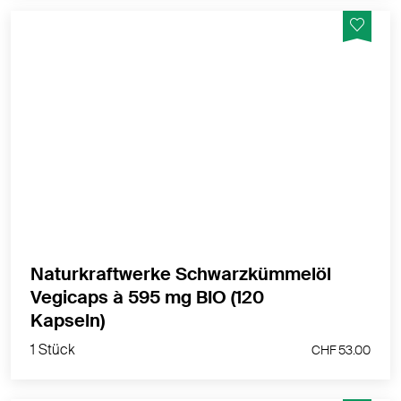
Das beliebte native Schwarzkümmelöl von
NaturKraftWerke in pflanzlichen Bio-Kapseln.
MEHR PRODUKTINFOS
Naturkraftwerke Schwarzkümmelöl
Vegicaps à 595 mg BIO (120
1 Stück
Kapseln)
CHF 53.00
1 Stück
CHF 53.00