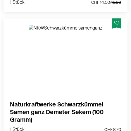
1 Stück
CHF 14.50/
16.00
Unsere Demeter Schwarzkümmelsamen aus Sekem
können in der Küche als Gewürz vielseitig verwendet
werden, im Papierbeutel.
MEHR PRODUKTINFOS
Naturkraftwerke Schwarzkümmel-
Samen ganz Demeter Sekem (100
1 Stück
Gramm)
CHF 8.70
1 Stück
CHF 8.70