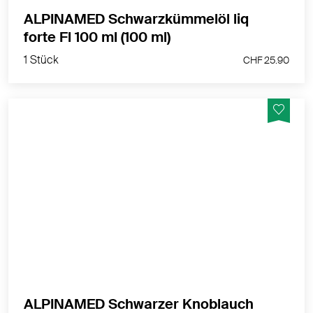
ALPINAMED Schwarzkümmelöl liq
1 Stück
forte Fl 100 ml (100 ml)
CHF 25.90
1 Stück
CHF 25.90
Alpinamed Schwarzkümmelöl forte liquid –
hochwertiges Öl für Cholesterin & Ernährung
MEHR PRODUKTINFOS
ALPINAMED Schwarzer Knoblauch