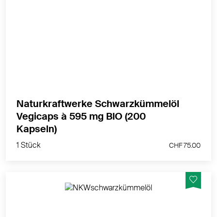
Das beliebte native Schwarzkümmelöl von
NaturKraftWerke in pflanzlichen Bio-Kapseln.
MEHR PRODUKTINFOS
Naturkraftwerke Schwarzkümmelöl
Vegicaps à 595 mg BIO (200
1 Stück
Kapseln)
CHF 75.00
1 Stück
CHF 75.00