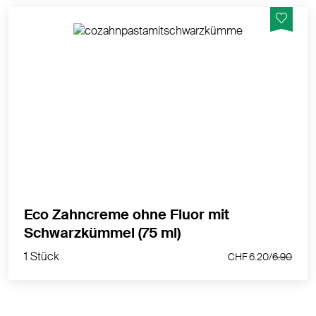
Mit Schwarzkümmel – Frische und Pflege ohne
Pfefferminz, geeignet während homöopathischer
Behandlung
MEHR PRODUKTINFOS
Eco Zahncreme ohne Fluor mit
1 Stück
Schwarzkümmel (75 ml)
CHF 6.20/
6.90
1 Stück
CHF 6.20/
6.90