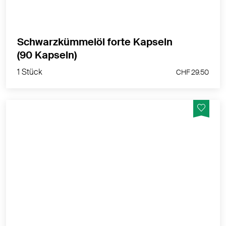
Schwarzkümmelöl forte Kapseln
1 Stück
(90 Kapseln)
CHF 29.50
1 Stück
CHF 29.50
Vegane Schwarzkümmelöl Kapseln mit 500 mg
schonend gepresstes Öl - ohne Konservierungsmittel
hergestellt in der Schweiz
MEHR PRODUKTINFOS