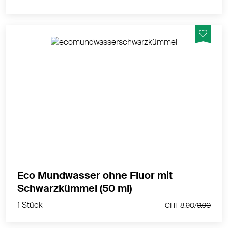
Mit Schwarzkümmel – Frische und Pflege ohne
Pfefferminz, geeignet während homöopathischer
Behandlung
MEHR PRODUKTINFOS
Eco Mundwasser ohne Fluor mit
1 Stück
Schwarzkümmel (50 ml)
CHF 8.90/
9.90
1 Stück
CHF 8.90/
9.90