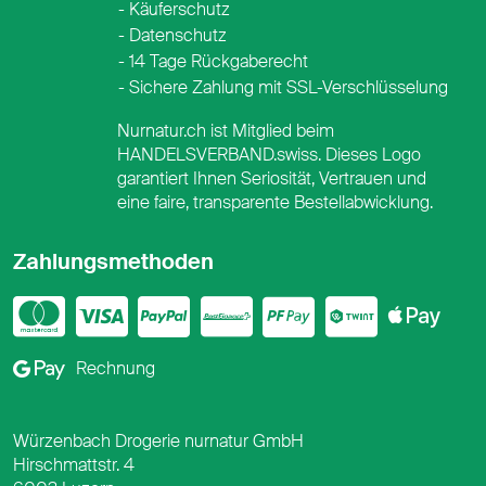
Käuferschutz
Datenschutz
14 Tage Rückgaberecht
Sichere Zahlung mit SSL-Verschlüsselung
Nurnatur.ch ist Mitglied beim
HANDELSVERBAND.swiss. Dieses Logo
garantiert Ihnen Seriosität, Vertrauen und
eine faire, transparente Bestellabwicklung.
Zahlungsmethoden
Mastercard
Visa
PayPal
PostFinance
PostFina
Twint
App
Google Pay
Rechnung
Würzenbach Drogerie nurnatur GmbH
Hirschmattstr. 4