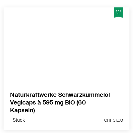
Das beliebte native Schwarzkümmelöl von
NaturKraftWerke in pflanzlichen Bio-Kapseln.
MEHR PRODUKTINFOS
Naturkraftwerke Schwarzkümmelöl
Vegicaps à 595 mg BIO (60
1 Stück
Kapseln)
CHF 31.00
1 Stück
CHF 31.00