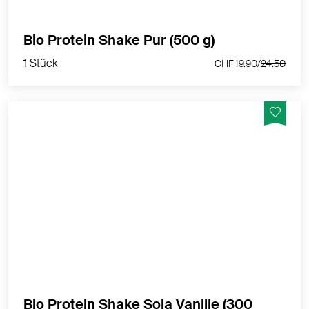
1 Stück
Bio Protein Shake Pur (500 g)
CHF 19.90/
24.50
1 Stück
CHF 19.90/
24.50
Unser Bio Protein Shake Soja Vanille ist rein pflanzlich
und überzeugt mit einem angenehm feinen Hauch
von Vanille - Vegan
MEHR PRODUKTINFOS
Bio Protein Shake Soja Vanille (300