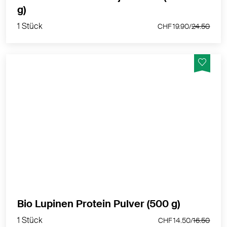
1 Stück
g)
CHF 19.90/
24.50
1 Stück
CHF 19.90/
24.50
Lupinen Protein Pulver in Bio-Qualität ist eine
hervorragende vegane Proteinquelle - laktosefrei,
glutenfrei und sojafrei
MEHR PRODUKTINFOS
1 Stück
Bio Lupinen Protein Pulver (500 g)
CHF 14.50/
16.50
1 Stück
CHF 14.50/
16.50