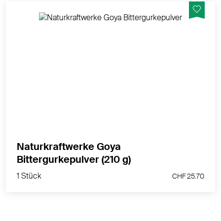
Das NaturKraftWerke® BITTERGURKENPULVER
stammt von Früchten, die in Japan kontrolliert
biologisch angebaut werden.
MEHR PRODUKTINFOS
Naturkraftwerke Goya
1 Stück
Bittergurkepulver (210 g)
CHF 25.70
1 Stück
CHF 25.70