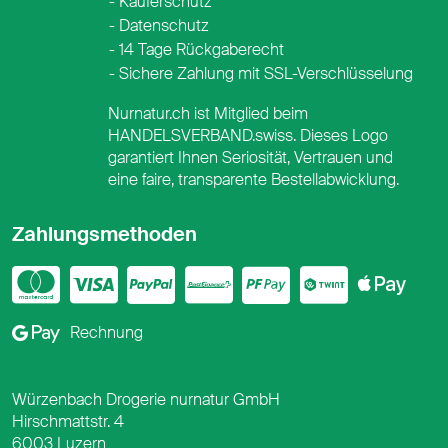
Käuferschutz
Datenschutz
14 Tage Rückgaberecht
Sichere Zahlung mit SSL-Verschlüsselung
Nurnatur.ch ist Mitglied beim
HANDELSVERBAND.swiss. Dieses Logo
garantiert Ihnen Seriosität, Vertrauen und
eine faire, transparente Bestellabwicklung.
Zahlungsmethoden
Mastercard
Visa
PayPal
PostFinance
PostFina
Twint
App
Google Pay
Rechnung
Würzenbach Drogerie nurnatur GmbH
Hirschmattstr. 4
6003 Luzern