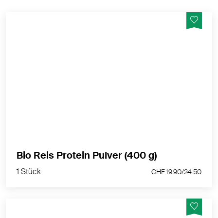
Das rein pflanzliche Reis Protein in Bio-Qualität ist
leicht verdaulich und weist einen Proteingehalt von
80% auf – vegan, laktosefrei, glutenfrei & sojafrei
MEHR PRODUKTINFOS
1 Stück
Bio Reis Protein Pulver (400 g)
CHF 19.90/
24.50
1 Stück
CHF 19.90/
24.50