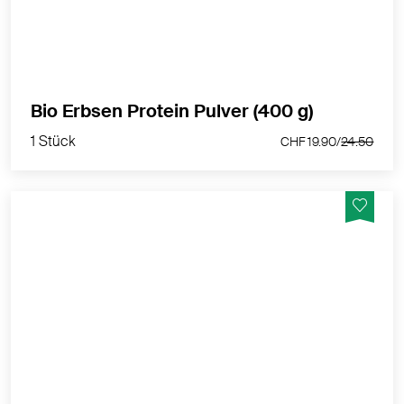
MEHR PRODUKTINFOS
1 Stück
Bio Erbsen Protein Pulver (400 g)
CHF 19.90/
24.50
1 Stück
CHF 19.90/
24.50
Unser Bio Protein Shake Pur ist rein pflanzlich und
basiert auf einer Kombination aus Erbsen- und
Reisproteinpulver - Vegan
MEHR PRODUKTINFOS