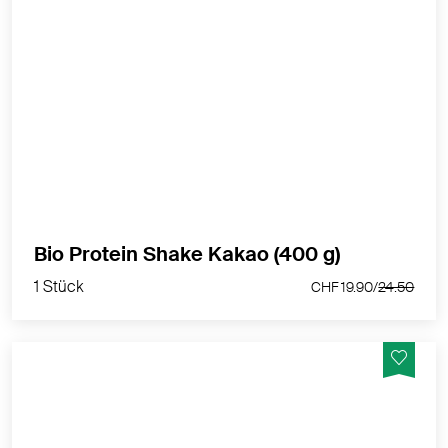
Veganes Kakao Protein ohne künstliche
Süssungsmittel oder Aromen - Vegan, Glutenfrei und
Laktosefrei
MEHR PRODUKTINFOS
1 Stück
Bio Protein Shake Kakao (400 g)
CHF 19.90/
24.50
1 Stück
CHF 19.90/
24.50
100 % Hanfsamenpulver in Bio- Qualität weist einen