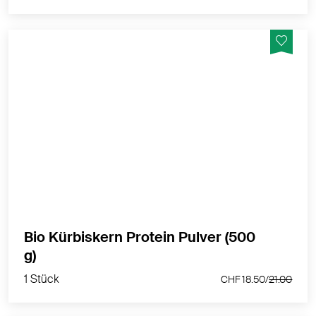
Veganes Kürbiskern Protein Pulver in Bio-Qualität
weist einen Proteingehalt von 59% auf - Ideal für
Smoothies, Müeslis oder zum Verfeinern von Desserts
und Backwaren
MEHR PRODUKTINFOS
Bio Kürbiskern Protein Pulver (500
1 Stück
g)
CHF 18.50/
21.00
1 Stück
CHF 18.50/
21.00