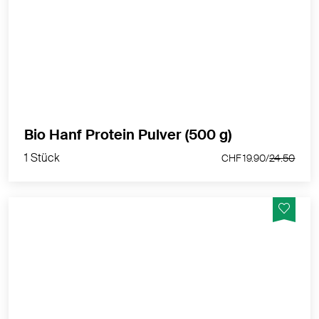
Proteingehalt von 50 % auf - Vegan, glutenfrei,
laktosefrei und sojafrei
MEHR PRODUKTINFOS
1 Stück
Bio Hanf Protein Pulver (500 g)
CHF 19.90/
24.50
1 Stück
CHF 19.90/
24.50
Veganes Erbsen Protein in Bio Qualität mit 80 %
Proteingehalt – Ideal für Joghurt, Smoothies, Shakes
oder zum Verfeinern von Brot, Kuchen und Pancakes