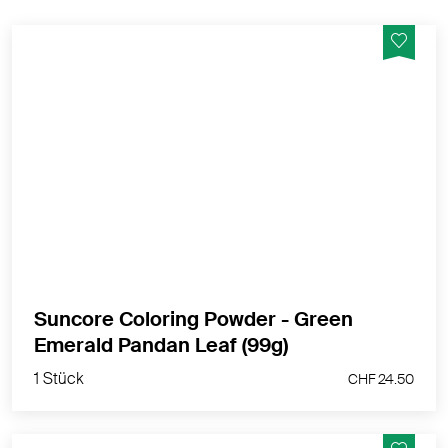
Natürliche Lebensmittelfarbe als Pulver - Green
Emerald Pandan Leaf - Pandanblattpulver: Grün
MEHR PRODUKTINFOS
Suncore Coloring Powder - Green
1 Stück
Emerald Pandan Leaf (99g)
CHF 24.50
1 Stück
CHF 24.50