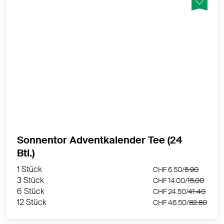
Ideal zum Verschenken!
MEHR PRODUKTINFOS
Sonnentor Adventkalender Tee (24
Zurzeit nicht lieferbar
Btl.)
Sie können sich benachrichtigen lassen, sobald der
Artikel wieder verfügbar ist.
1 Stück
CHF 6.50/
6.90
3 Stück
CHF 14.00/
15.00
6 Stück
CHF 24.50/
41.40
12 Stück
CHF 46.50/
82.80
BENACHRICHTIGEN