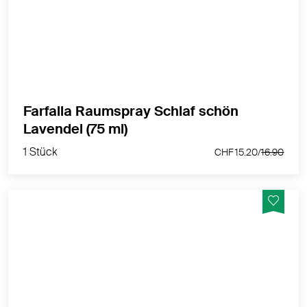
ein treuer Helfer für alle, die sich eine erholsame
Nachtruhe wünschen. Mit 100% naturreinen
ätherischen Ölen.
MEHR PRODUKTINFOS
Farfalla Raumspray Schlaf schön
1 Stück
Lavendel (75 ml)
CHF 15.20/
16.90
1 Stück
CHF 15.20/
16.90
Mit 100% naturreinen ätherischen Ölen (Benzoe,
Vanille-Extrakt, Ingwer, Mandarine u.a.)