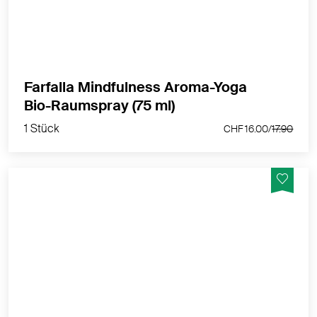
MEHR PRODUKTINFOS
Farfalla Mindfulness Aroma-Yoga
1 Stück
Bio-Raumspray (75 ml)
CHF 16.00/
17.90
1 Stück
CHF 16.00/
17.90
Klärt die Raumluft, verbreitet eine harmonische
Stimmung. Bachblüten können das seelische
Wohlbefinden unterstützen
MEHR PRODUKTINFOS