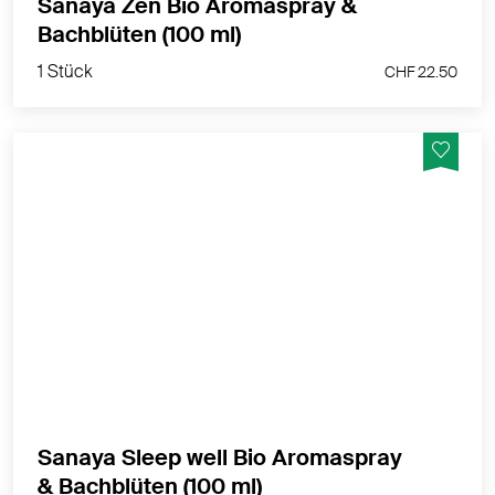
Sanaya Zen Bio Aromaspray &
1 Stück
Bachblüten (100 ml)
CHF 22.50
1 Stück
CHF 22.50
Beim Einschlafen die Gedanken loslassen. Vermittelt
Geborgenheit, Wärme und Ruhe. Bachblüten können
das seelische Wohlbefinden unterstützen.
MEHR PRODUKTINFOS
Sanaya Sleep well Bio Aromaspray
1 Stück
& Bachblüten (100 ml)
CHF 22.50