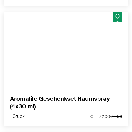
Die Raumluft erfrischen. Schaffen Sie eine
Atmosphäre des Wohlbefindens.
MEHR PRODUKTINFOS
Aromalife Geschenkset Raumspray
1 Stück
(4x30 ml)
CHF 22.00/
24.50
1 Stück
CHF 22.00/
24.50