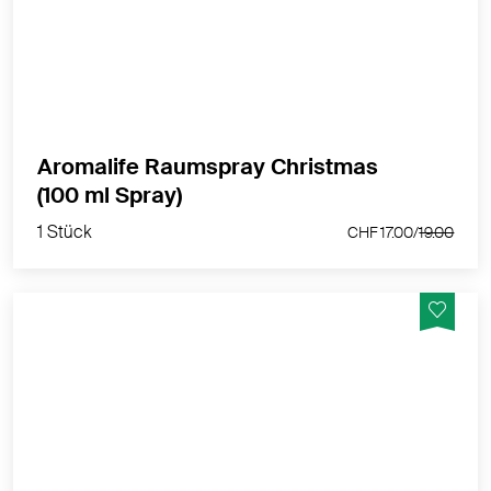
Vanille u.a. verbreiten eine weihnachtliche Stimmung.
MEHR PRODUKTINFOS
Aromalife Raumspray Christmas
1 Stück
(100 ml Spray)
CHF 17.00/
19.00
1 Stück
CHF 17.00/
19.00
schützend, umhüllend, harmonisierend, verbindend
MEHR PRODUKTINFOS