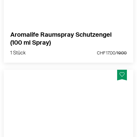
Aromalife Raumspray Schutzengel
1 Stück
(100 ml Spray)
CHF 17.00/
19.00
1 Stück
CHF 17.00/
19.00
ermutigend, reinigend, anregend, energetisierend
MEHR PRODUKTINFOS