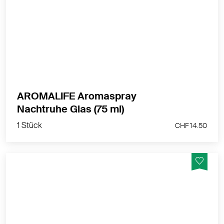
Wohlfühlatmosphäre für Deinen Schlafraum.
MEHR PRODUKTINFOS
AROMALIFE Aromaspray
1 Stück
Nachtruhe Glas (75 ml)
CHF 14.50
1 Stück
CHF 14.50
Sinnliche Weihnachtsatmosphäre mit ein paar
Sprühstössen. Ätherische Öle wie Orange, Zimt,