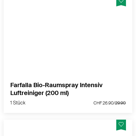
Reinigt die Raumluft zuverlässig und sicher dank einer
einzigartigen Formel aus vielen bewährten ätherischen
Ölen mit reinigender Wirkung
MEHR PRODUKTINFOS
Farfalla Bio-Raumspray Intensiv
1 Stück
Luftreiniger (200 ml)
CHF 26.90/
29.90
1 Stück
CHF 26.90/
29.90