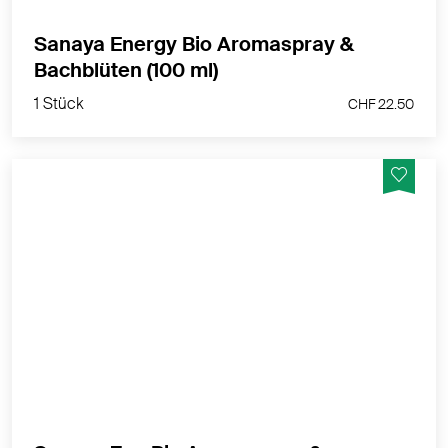
Sanaya Energy Bio Aromaspray &
1 Stück
Bachblüten (100 ml)
CHF 22.50
1 Stück
CHF 22.50
Für innere Ruhe, Klarheit und Intuition. Ein idealer
Begleiter für die Meditation. Bachblüten können das
seelische Wohlbefinden unterstützen.
MEHR PRODUKTINFOS