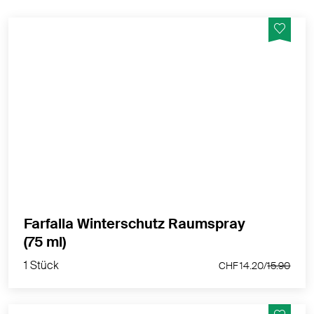
Bleib gesund - Eine echte Firewall für die Raumluft mit
dem ätherischen Ravintsaraöl aus dem farfalla Bio-
Fairtrade-Projekt in Madagaskar
MEHR PRODUKTINFOS
Farfalla Winterschutz Raumspray
1 Stück
(75 ml)
CHF 14.20/
15.90
1 Stück
CHF 14.20/
15.90