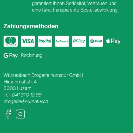
garantiert Ihnen Seriosität, Vertrauen und
eine faire, transparente Bestellabwicklung.
Zahlungsmethoden
Mastercard
Visa
PayPal
PostFinance
PostFina
Twint
App
Google Pay
Rechnung
Würzenbach Drogerie nurnatur GmbH
Hirschmattstr. 4
6003 Luzern
Tel.
041 370 12 66
drogerie@nurnatur.ch
Facebook
Instagram