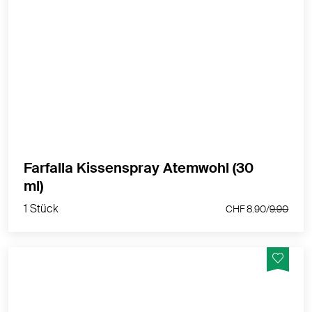
Wohltuend und befreiend für die Nacht
MEHR PRODUKTINFOS
Farfalla Kissenspray Atemwohl (30
1 Stück
ml)
CHF 8.90/
9.90
1 Stück
CHF 8.90/
9.90