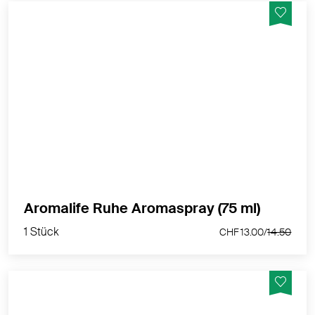
ausgleichend, stimmungserhellend, harmonisierend,
erholend
MEHR PRODUKTINFOS
1 Stück
Aromalife Ruhe Aromaspray (75 ml)
CHF 13.00/
14.50
1 Stück
CHF 13.00/
14.50