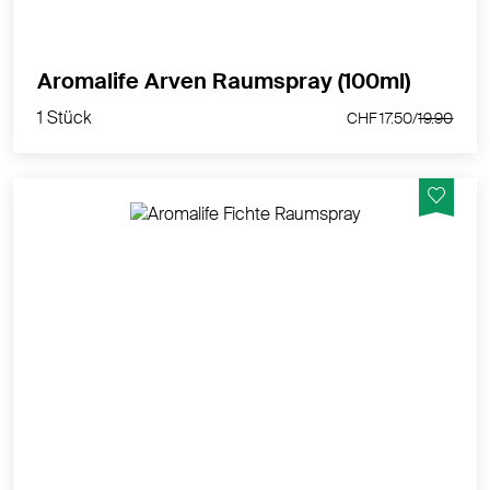
1 Stück
Aromalife Arven Raumspray (100ml)
CHF 17.50/
19.90
1 Stück
CHF 17.50/
19.90
harzig, waldig, herb, balsamisch
MEHR PRODUKTINFOS