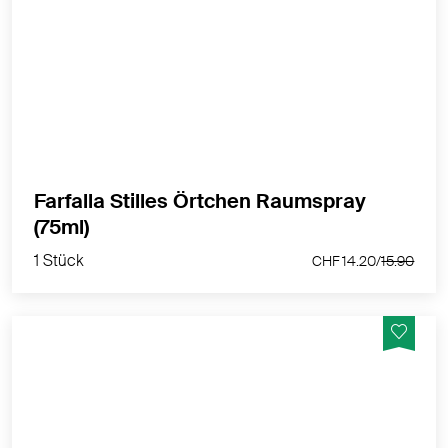
Sei erfrischt, Stilles Örtchen Bio-Raumspray.
MEHR PRODUKTINFOS
Zurzeit nicht lieferbar
Sie können sich benachrichtigen lassen, sobald der
Artikel wieder verfügbar ist.
Farfalla Stilles Örtchen Raumspray
(75ml)
1 Stück
CHF 14.20/
15.90
BENACHRICHTIGEN
Der sanft-blumige Raumspray mit dem lila Wunder ist