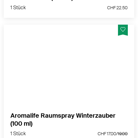
1 Stück
CHF 22.50
Ätherische Öle wie Blutorange, Fichtennadel,
Mandarine rot, u.a. bringen den winterlichen Zauber in
jeden Raum.
MEHR PRODUKTINFOS
Aromalife Raumspray Winterzauber
1 Stück
(100 ml)
CHF 17.00/
19.00
1 Stück
CHF 17.00/
19.00