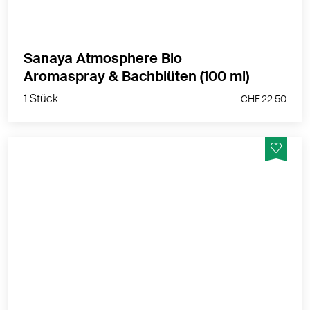
Sanaya Atmosphere Bio
1 Stück
Aromaspray & Bachblüten (100 ml)
CHF 22.50
1 Stück
CHF 22.50
Der Energizer sorgt für klare Gedanken und inspiriert
die Sinne. Bachblüten können das seelische
Wohlbefinden unterstützen.
MEHR PRODUKTINFOS