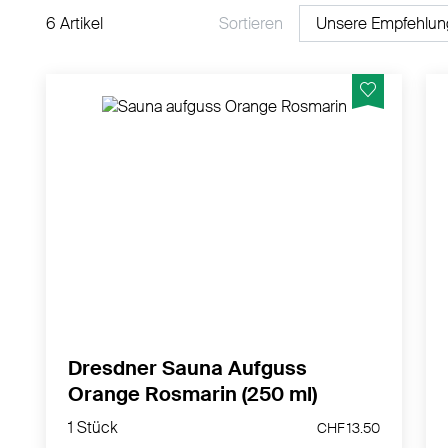
6 Artikel
Sortieren
Anregend mit Rosmarin- und Orangenöl
MEHR PRODUKTINFOS
Dresdner Sauna Aufguss
Orange Rosmarin (250 ml)
1 Stück
CHF 13.50
1 Stück
CHF 13.50