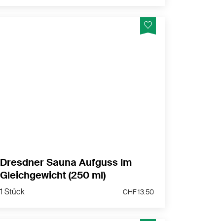
Erfrischend mit Zitronen- und Orangenöl
MEHR PRODUKTINFOS
Dresdner Sauna Aufguss Im
Gleichgewicht (250 ml)
1 Stück
CHF 13.50
1 Stück
CHF 13.50