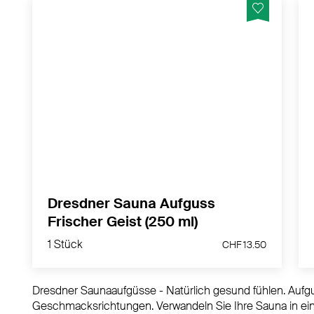
Erfrischend mit Minz-, Salbei- und Baldrianöl
MEHR PRODUKTINFOS
Dresdner Sauna Aufguss
Frischer Geist (250 ml)
1 Stück
CHF 13.50
1 Stück
CHF 13.50
Dresdner Saunaaufgüsse - Natürlich gesund fühlen. Aufgus
Geschmacksrichtungen. Verwandeln Sie Ihre Sauna in ei