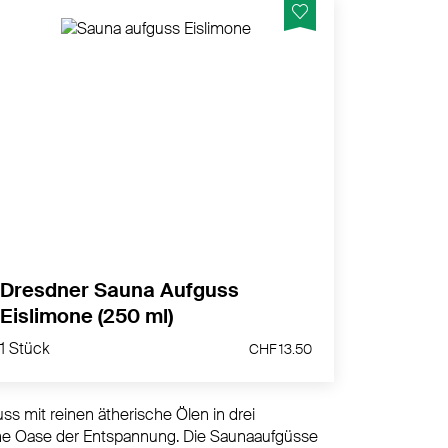
Frische Kick mit Minz- Limetten und
Orangenöl
MEHR PRODUKTINFOS
Dresdner Sauna Aufguss
Eislimone (250 ml)
1 Stück
CHF 13.50
1 Stück
CHF 13.50
s mit reinen ätherische Ölen in drei
ne Oase der Entspannung. Die Saunaaufgüsse