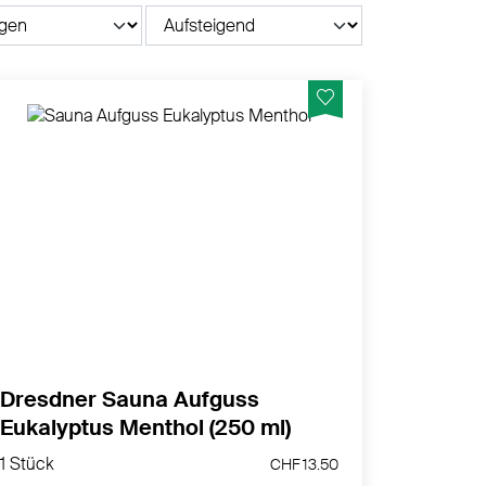
Wohltuend mit Menthol und Eukalyptusöl
MEHR PRODUKTINFOS
Dresdner Sauna Aufguss
Eukalyptus Menthol (250 ml)
1 Stück
CHF 13.50
1 Stück
CHF 13.50