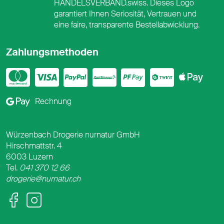
HANDELSVERBAND.swiss. Dieses Logo
garantiert Ihnen Seriosität, Vertrauen und
eine faire, transparente Bestellabwicklung.
Zahlungsmethoden
Mastercard
Visa
PayPal
PostFinance
PostFina
Twint
App
Google Pay
Rechnung
Würzenbach Drogerie nurnatur GmbH
Hirschmattstr. 4
6003 Luzern
Tel.
041 370 12 66
drogerie@nurnatur.ch
Facebook
Instagram