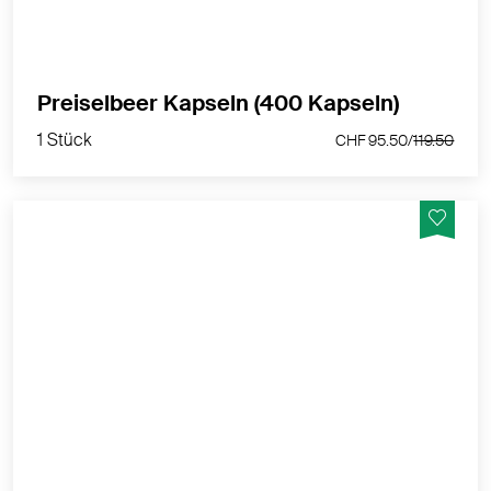
1 Stück
Preiselbeer Kapseln (400 Kapseln)
CHF 95.50/
119.50
1 Stück
CHF 95.50/
119.50
Nahrungsergänzungsmittel mit natürlichen Extrakten
MEHR PRODUKTINFOS