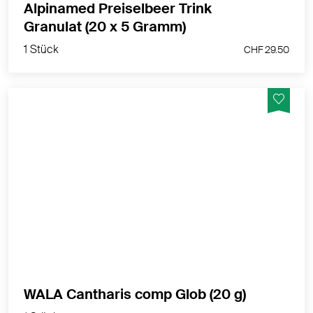
Alpinamed Preiselbeer Trink
1 Stück
Granulat (20 x 5 Gramm)
CHF 29.50
1 Stück
CHF 29.50
WALA Cantharis Blasen Globuli velati fördern den
Heilungsprozess bei beginnender und akuter
Blasenentzündung
MEHR PRODUKTINFOS
1 Stück
WALA Cantharis comp Glob (20 g)
CHF 19.60