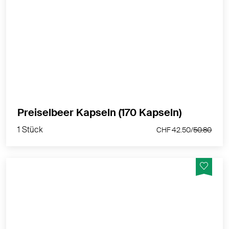
Vegane Preiselbeer Kapseln mit wildgesammeltem
Preiselbeer-Trockenextrakt aus Skandinavien -
Hergestellt in der Schweiz
MEHR PRODUKTINFOS
1 Stück
Preiselbeer Kapseln (170 Kapseln)
CHF 42.50/
50.80
1 Stück
CHF 42.50/
50.80
Das starke Duo mit Kapuzinerkresse & Meerrettich -
Vegane Tabletten von nurnatur