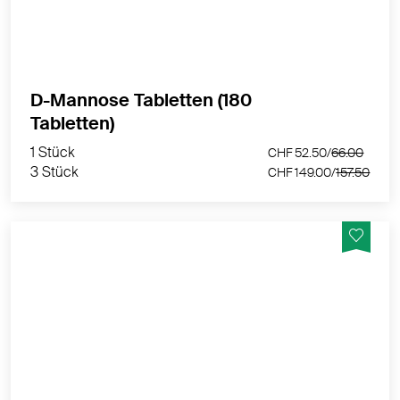
MEHR PRODUKTINFOS
D-Mannose Tabletten (180
1 Stück
CHF 52.50/
66.00
Tabletten)
3 Stück
CHF 149.00/
157.50
1 Stück
CHF 52.50/
66.00
3 Stück
CHF 149.00/
157.50
Vegane Preiselbeer Kapseln mit wildgesammeltem
Preiselbeer-Trockenextrakt aus Skandinavien -
Hergestellt in der Schweiz
MEHR PRODUKTINFOS