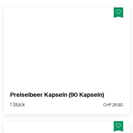
Vegane Preiselbeer Kapseln mit wildgesammeltem
Preiselbeer-Trockenextrakt aus Skandinavien -
Hergestellt in der Schweiz
MEHR PRODUKTINFOS
1 Stück
Preiselbeer Kapseln (90 Kapseln)
CHF 26.90
1 Stück
CHF 26.90