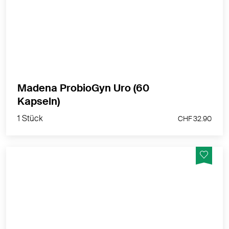
MEHR PRODUKTINFOS
Madena ProbioGyn Uro (60
1 Stück
Kapseln)
CHF 32.90
1 Stück
CHF 32.90
310 mg Goldruten-Blüten/-Blätterpulver in vegetabiler
Kapselhülle - einfache Dosierung mit 2 x 2 Kapseln am
Tag