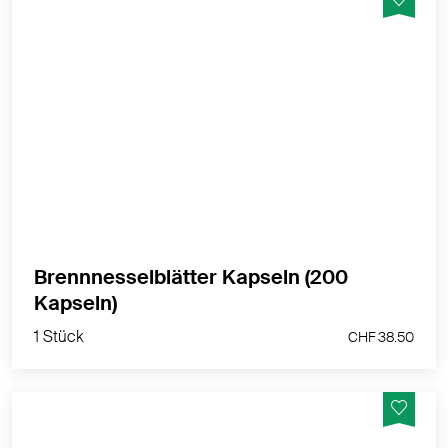
100 % Brennnesselblätterpulver in einer vegetabilen
Kapselhülle - optimal für eine tägliche Anwendung
geeignet
MEHR PRODUKTINFOS
Brennnesselblätter Kapseln (200
1 Stück
Kapseln)
CHF 38.50
1 Stück
CHF 38.50