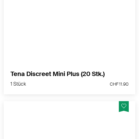
Diskrete und sichere Einlage für leichte bis mittlere
Blasenschwäche
MEHR PRODUKTINFOS
1 Stück
Tena Discreet Mini Plus (20 Stk.)
CHF 11.90
1 Stück
CHF 11.90
Komplex für Scheidenflora & Harnwege*