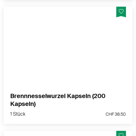
100% Brennnesselwurzelpulver in einer vegetabilen
Kapselhülle - für eine einfache, tägliche Einnahme
MEHR PRODUKTINFOS
Brennnesselwurzel Kapseln (200
1 Stück
Kapseln)
CHF 38.50
1 Stück
CHF 38.50