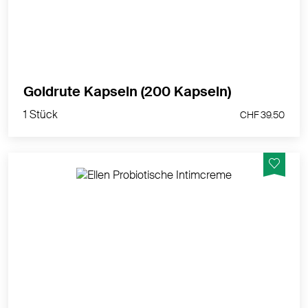
MEHR PRODUKTINFOS
1 Stück
Goldrute Kapseln (200 Kapseln)
CHF 39.50
1 Stück
CHF 39.50
Ellen Probiotische Intimcreme mit natürlichen
Milchsäurebakterien. Sie pflegt und schützt einen
trocken, sensiblen, äusseren Intimbereich. Die
körpereigenen, natürlichen Milchsäurebakterien (LN®)
bringen die Vaginalflora wieder ins Gleichgewicht.