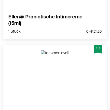
Ellen® Probiotische Intimcreme
MEHR PRODUKTINFOS
(15ml)
1 Stück
CHF 21.20
1 Stück
CHF 21.20
Diese speziell für Männer mit Tröpfelinkontinenz
gedachte Einlage kann wie Unterwäsche getragen
werden.
MEHR PRODUKTINFOS