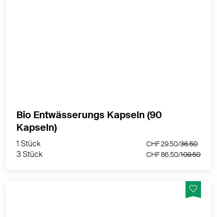
Eine ausgewogene Pflanzenkomposition aus Birken,
Brennnessel, Spargel, Löwenzahn und Fenchel -
Rezeptur von nurnatur
MEHR PRODUKTINFOS
Bio Entwässerungs Kapseln (90
1 Stück
CHF 29.50/
36.50
Kapseln)
3 Stück
CHF 86.50/
109.50
1 Stück
CHF 29.50/
36.50
3 Stück
CHF 86.50/
109.50