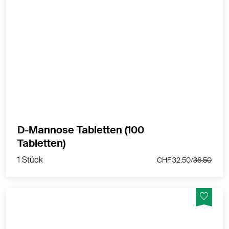
Vegane Tabletten mit D-Mannose und Biotin zur
Erhaltung normaler Schleimhäute - Hergestellt in der
Schweiz
MEHR PRODUKTINFOS
D-Mannose Tabletten (100
1 Stück
Tabletten)
CHF 32.50/
36.50
1 Stück
CHF 32.50/
36.50