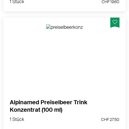
1 Stück
CHF 19.60
Nahrungsergänzungsmittel mit konzentrierten
Flüssigextrakten aus Preiselbeeren und Moosbeeren,
sowie natürlichem Vitamin C aus der Acerola Kirsche.
MEHR PRODUKTINFOS
Alpinamed Preiselbeer Trink
1 Stück
Konzentrat (100 ml)
CHF 27.50
1 Stück
CHF 27.50