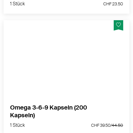
1 Stück
CHF 23.50
Wichtige Fettsäuren zur Unterstützung einer
ausgewogenen Ernährung - Hergestellt in der
Schweiz
MEHR PRODUKTINFOS
Omega 3-6-9 Kapseln (200
1 Stück
Kapseln)
CHF 39.50/
44.50
1 Stück
CHF 39.50/
44.50