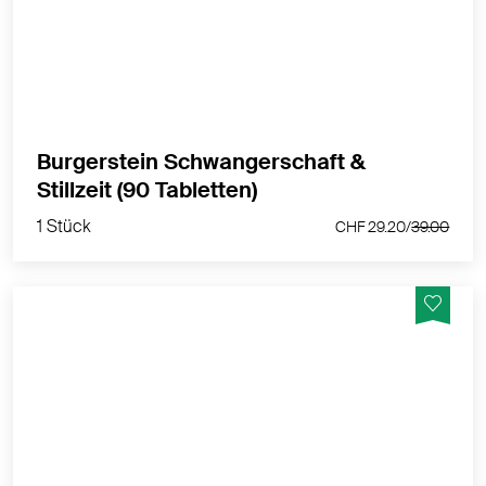
MEHR PRODUKTINFOS
Burgerstein Schwangerschaft &
1 Stück
Stillzeit (90 Tabletten)
CHF 29.20/
39.00
1 Stück
CHF 29.20/
39.00
Wichtige Fettsäuren zur Unterstützung einer
ausgewogenen Ernährung - Hergestellt in der
Schweiz
MEHR PRODUKTINFOS