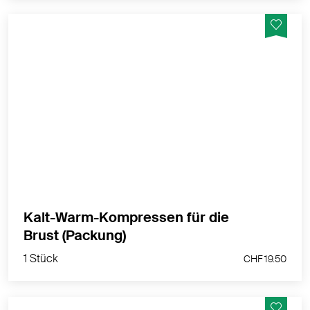
Die Antwort auf die unterschiedlichen Bedürfnisse
während der Stillzeit - egal ob wohltuend als
Wärmekissen, kühlend als Kältekompresse oder
stimulierend beim Stillen und Abpumpen.
MEHR PRODUKTINFOS
Kalt-Warm-Kompressen für die
1 Stück
Brust (Packung)
CHF 19.50
1 Stück
CHF 19.50