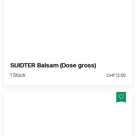
Die nach traditionellem Rezept der Alte Suidtersche
Apotheke in Luzern hergestellte Balsam-Cream, bietet
einen willkommenen Schutz für gereizte oder
aufgesprungene Haut.
MEHR PRODUKTINFOS
1 Stück
SUIDTER Balsam (Dose gross)
CHF 12.50
1 Stück
CHF 12.50
Zur Kompensation des erhöhten Bedarfs der Mutter in
der Schwangerschaft und Stillzeit.