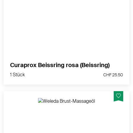
Weckt die Sinne, fördert die Sensomotorik und – davor
weiss das Baby nichts – bereitet schon aufs
Zähneputzen vor.
MEHR PRODUKTINFOS
1 Stück
Curaprox Beissring rosa (Beissring)
CHF 25.50
1 Stück
CHF 25.50
Pflegt und entspannt die Brust.