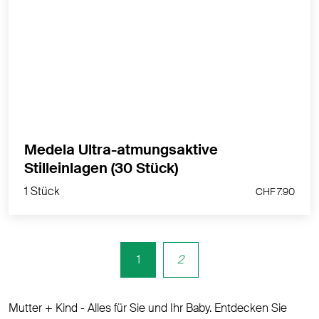
Absorbieren das 50-Fache ihres Eigengewichts
MEHR PRODUKTINFOS
Medela Ultra-atmungsaktive
1 Stück
Stilleinlagen (30 Stück)
CHF 7.90
1 Stück
CHF 7.90
1
2
Mutter + Kind - Alles für Sie und Ihr Baby. Entdecken Sie