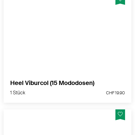
Homöopathisches Arzneimittel
MEHR PRODUKTINFOS
Dies ist ein zugelassenes Arzneimittel. Lesen Sie die
Packungsbeilage.
Bei Arzneimitteln ohne Packungsbeilage: Lesen Sie
die Angaben auf der Packung
Zulassungsinhaberin: Heel
Heel Viburcol (15 Mododosen)
Medikamente der Liste C und D dürfen in Drogerien
1 Stück
CHF 19.90
und Apotheken direkt vor Ort bezogen werden. Ein
Versand dieser Arzneimittel ist jedoch nicht zulässig.
Gerne können Sie das entsprechende Medikament
persönlich bei uns in der nurnatur Drogerie in Luzern
abholen. Wir freuen uns auf Ihren Besuch.