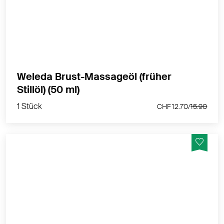
MEHR PRODUKTINFOS
Weleda Brust-Massageöl (früher
1 Stück
Stillöl) (50 ml)
CHF 12.70/
15.90
1 Stück
CHF 12.70/
15.90
EQUAZEN® ist reich an Omega-3-Fettsäuren EPA
und DHA. DHA trägt zur Erhaltung einer normalen
Gehirnfunktion bei.
MEHR PRODUKTINFOS