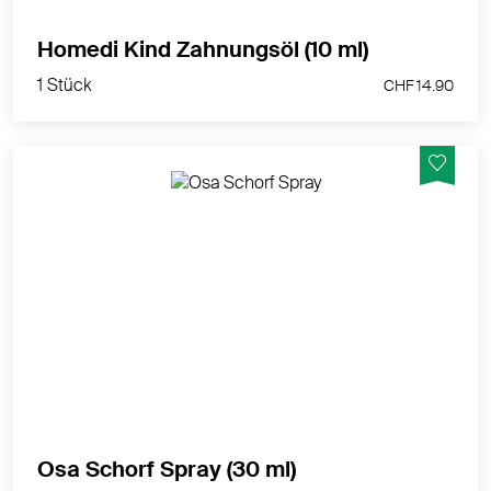
1 Stück
Homedi Kind Zahnungsöl (10 ml)
CHF 14.90
1 Stück
CHF 14.90
Osa Schorf löst die Krusten aus getrocknetem Talg
schon nach einer Einwirkzeit von 5–15 Minuten.
MEHR PRODUKTINFOS
1 Stück
Osa Schorf Spray (30 ml)
CHF 23.50