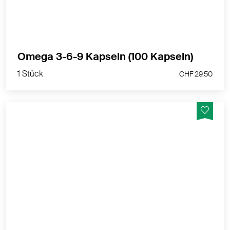
1 Stück
Omega 3-6-9 Kapseln (100 Kapseln)
CHF 29.50
1 Stück
CHF 29.50
Wenn die Kleinsten beim Zahnen jammern, tut unser
Zahnungsöl durch seine entspannende und
wärmende Eigenschaft wohl.
MEHR PRODUKTINFOS