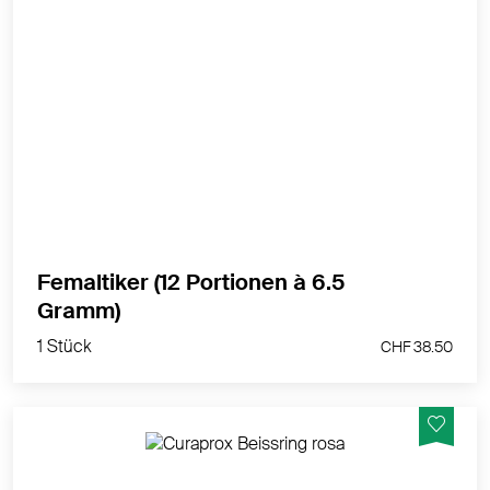
Unterstützt die Mutter­milch­bildung während der Still­
zeit auf natür­liche Weise
MEHR PRODUKTINFOS
Femaltiker (12 Portionen à 6.5
1 Stück
Gramm)
CHF 38.50
1 Stück
CHF 38.50