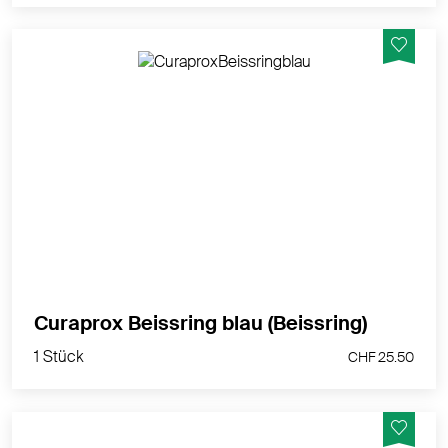
Weckt die Sinne, fördert die Sensomotorik und – davor
weiss das Baby nichts – bereitet schon aufs
Zähneputzen vor.
MEHR PRODUKTINFOS
1 Stück
Curaprox Beissring blau (Beissring)
CHF 25.50
1 Stück
CHF 25.50