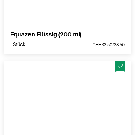
1 Stück
Equazen Flüssig (200 ml)
CHF 33.50/
38.50
1 Stück
CHF 33.50/
38.50
Hilft, wenn Babys zahnen!
MEHR PRODUKTINFOS