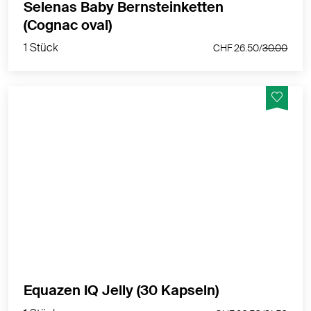
Selenas Baby Bernsteinketten
1 Stück
(Cognac oval)
CHF 26.50/
30.00
1 Stück
CHF 26.50/
30.00
EQUAZEN® Jelly – leckere Omega-3-Kaugummis mit
EPA & DHA für eine normale Gehirnfunktion,
zuckerfrei, glutenfrei und hergestellt in Norwegen.
MEHR PRODUKTINFOS
1 Stück
Equazen IQ Jelly (30 Kapseln)
CHF 26.50/
31.50