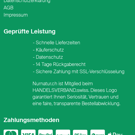
Datenschutzerklärung
AGB
Impressum
Geprüfte Leistung
Schnelle Lieferzeiten
Käuferschutz
Datenschutz
14 Tage Rückgaberecht
Sichere Zahlung mit SSL-Verschlüsselung
Nurnatur.ch ist Mitglied beim
HANDELSVERBAND.swiss. Dieses Logo
garantiert Ihnen Seriosität, Vertrauen und
eine faire, transparente Bestellabwicklung.
Zahlungsmethoden
Mastercard
Visa
PayPal
PostFinance
PostFina
Twint
App