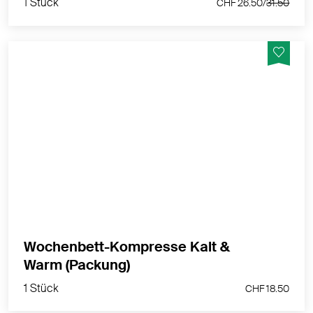
1 Stück
CHF 26.50/
31.50
Die Antwort auf die unterschiedlichen Bedürfnisse
während der Stillzeit - egal ob wohltuend als
Wärmekissen, kühlend als Kältekompresse oder
stimulierend beim Stillen und Abpumpen.
MEHR PRODUKTINFOS
Wochenbett-Kompresse Kalt &
1 Stück
Warm (Packung)
CHF 18.50
1 Stück
CHF 18.50