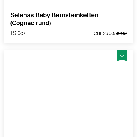
Selenas Baby Bernsteinketten
1 Stück
(Cognac rund)
CHF 26.50/
30.00
1 Stück
CHF 26.50/
30.00
Hilft, wenn Babys zahnen!
MEHR PRODUKTINFOS