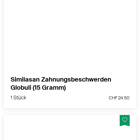
Similasan Zahnungsbeschwerden Globuli hilft
bei Zahnungsbeschwerden.
MEHR PRODUKTINFOS
Dies ist ein zugelassenes Arzneimittel. Lesen Sie die
Packungsbeilage.
Bei Arzneimitteln ohne Packungsbeilage: Lesen Sie
Similasan Zahnungsbeschwerden
die Angaben auf der Packung
Globuli (15 Gramm)
Zulassungsinhaberin: Similasan AG
1 Stück
CHF 24.50
Medikamente der Liste C und D dürfen in Drogerien
und Apotheken direkt vor Ort bezogen werden. Ein
Versand dieser Arzneimittel ist jedoch nicht zulässig.
Gerne können Sie das entsprechende Medikament
persönlich bei uns in der nurnatur Drogerie in Luzern
abholen. Wir freuen uns auf Ihren Besuch.