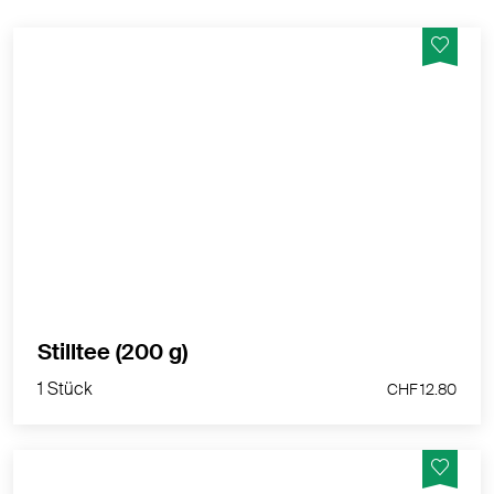
Beruhigend, zur Anregung der Stilltätigkeit -
Abgepackt in der Schweiz
MEHR PRODUKTINFOS
1 Stück
Stilltee (200 g)
CHF 12.80
1 Stück
CHF 12.80