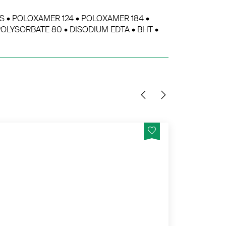
S • POLOXAMER 124 • POLOXAMER 184 •
POLYSORBATE 80 • DISODIUM EDTA • BHT •
NUTRITIC INTENSE RICHE mildert
Für
schmerzvolle Spannungen trockener bis
irri
sehr trockener Haut.
ME
MEHR PRODUKTINFOS