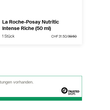
La Roche-Posay Nutritic
La R
Intense Riche (50 ml)
Bals
1 Stück
CHF 31.50/
39.50
1 Stück
1 Stück
CHF 31.50/
39.50
tungen vorhanden.