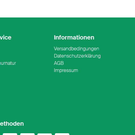
vice
Informationen
Versandbedingungen
n
Datenschutzerklärung
nurnatur
AGB
Impressum
ethoden
ercard
sa
PayPal
PostFinance
PostFinance P
Twint
ApplePay
Google