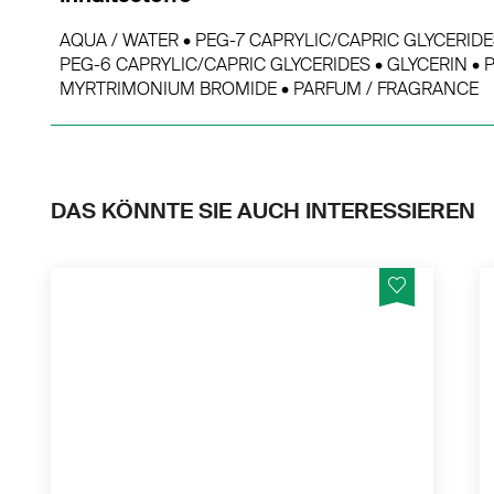
AQUA / WATER • PEG-7 CAPRYLIC/CAPRIC GLYCERIDE
PEG-6 CAPRYLIC/CAPRIC GLYCERIDES • GLYCERIN • 
MYRTRIMONIUM BROMIDE • PARFUM / FRAGRANCE
DAS KÖNNTE SIE AUCH INTERESSIEREN
Zur Behandlung moderater bis schwerer
Symptome trockener Augen. Befeuchtet,
benetzt und schützt. Ohne
Konservierungsmittel!