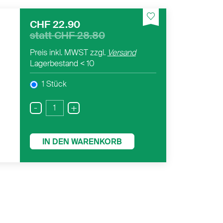
CHF 22.90
statt
CHF 28.80
Preis inkl. MWST zzgl.
Versand
Lagerbestand
< 10
1 Stück
-
+
IN DEN WARENKORB