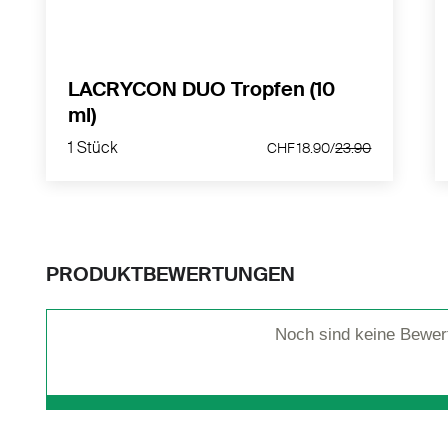
MEHR PRODUKTINFOS
LACRYCON DUO Tropfen (10
ml)
1 Stück
0
CHF 18.90/
23.90
1 Stück
CHF 18.90/
23.90
PRODUKTBEWERTUNGEN
Noch sind keine Bewer