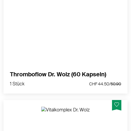
Fördert rein natürlich den gesunden Blutfluss
MEHR PRODUKTINFOS
1 Stück
Thromboflow Dr. Wolz (60 Kapseln)
CHF 44.50/
50.90
1 Stück
CHF 44.50/
50.90
Gesund durch jeden Tag – auch für die ganze Familie!