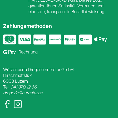
HANDELSVERBAND.swiss. Dieses Logo
garantiert Ihnen Seriosität, Vertrauen und
eine faire, transparente Bestellabwicklung.
Zahlungsmethoden
Mastercard
Visa
PayPal
PostFinance
PostFina
Twint
App
Google Pay
Rechnung
Würzenbach Drogerie nurnatur GmbH
Hirschmattstr. 4
6003 Luzern
Tel.
041 370 12 66
drogerie@nurnatur.ch
Facebook
Instagram