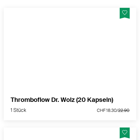
Fördert rein natürlich den gesunden Blutfluss
MEHR PRODUKTINFOS
1 Stück
Thromboflow Dr. Wolz (20 Kapseln)
CHF 18.30/
22.90
1 Stück
CHF 18.30/
22.90