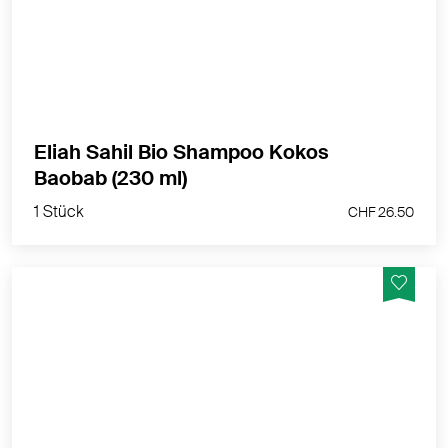
MEHR PRODUKTINFOS
Eliah Sahil Bio Shampoo Kokos
1 Stück
Baobab (230 ml)
CHF 26.50
1 Stück
CHF 26.50
Pflegt und regeneriert für jeden Haut- und Haartyp
MEHR PRODUKTINFOS