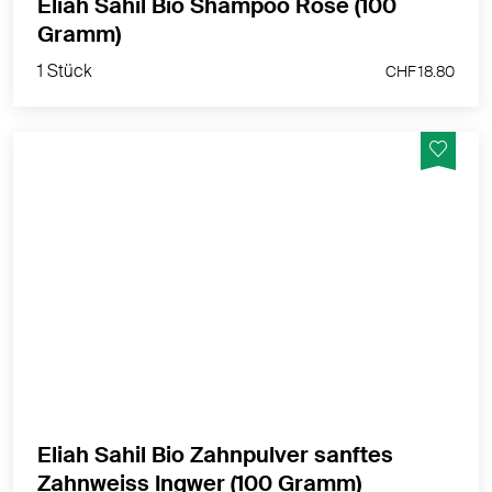
Eliah Sahil Bio Shampoo Rose (100
1 Stück
Gramm)
CHF 18.80
1 Stück
CHF 18.80
Sanfte Reinigung, natürlich, bio-zertifiziert, vegan
MEHR PRODUKTINFOS
Eliah Sahil Bio Zahnpulver sanftes
1 Stück
Zahnweiss Ingwer (100 Gramm)
CHF 9.80