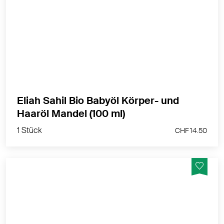
Pflegt & schützt für die sanfte Pflege der zarten
Babyhaut
MEHR PRODUKTINFOS
Eliah Sahil Bio Babyöl Körper- und
1 Stück
Haaröl Mandel (100 ml)
CHF 14.50
1 Stück
CHF 14.50
Milde Reinigung für die tägliche Gesichtspflege