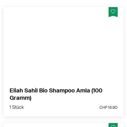
Glanz& Fülle für normales und feines Haar
MEHR PRODUKTINFOS
Eliah Sahil Bio Shampoo Amla (100
1 Stück
Gramm)
CHF 16.90
1 Stück
CHF 16.90