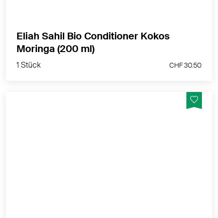
Eliah Sahil Bio Conditioner Kokos
1 Stück
Moringa (200 ml)
CHF 30.50
1 Stück
CHF 30.50
Harmonisiert und regeneriert für alle Hauttypen
MEHR PRODUKTINFOS