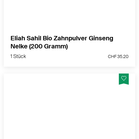
Eliah Sahil Bio Zahnpulver Ginseng
1 Stück
Nelke (200 Gramm)
CHF 35.20
1 Stück
CHF 35.20
Glanz& Fülle für normales und feines Haar
MEHR PRODUKTINFOS