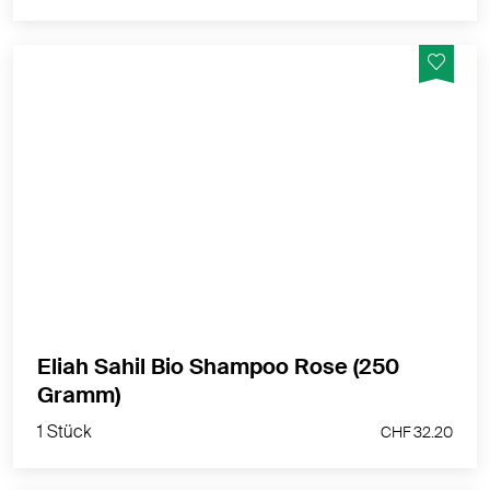
Glanz & Volumen für normales und feines Haar
MEHR PRODUKTINFOS
Eliah Sahil Bio Shampoo Rose (250
1 Stück
Gramm)
CHF 32.20
1 Stück
CHF 32.20