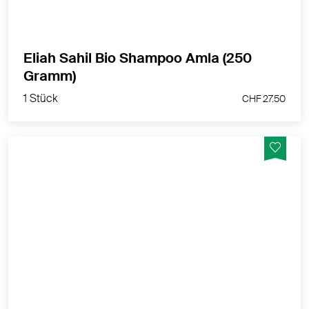
Eliah Sahil Bio Shampoo Amla (250
1 Stück
Gramm)
CHF 27.50
1 Stück
CHF 27.50
Reichhaltige Gesichtsmaske, natürlich, Bio-zertifiziert,
vegan
MEHR PRODUKTINFOS