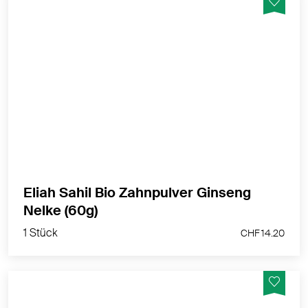
Sanfte Reinigung, natürlich, bio-zertifiziert, vegan
MEHR PRODUKTINFOS
Eliah Sahil Bio Zahnpulver Ginseng
1 Stück
Nelke (60g)
CHF 14.20
1 Stück
CHF 14.20