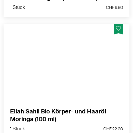
1 Stück
CHF 9.80
Revitalisiert und regeneriert für normale bis trockene
Haut
MEHR PRODUKTINFOS
Eliah Sahil Bio Körper- und Haaröl
1 Stück
Moringa (100 ml)
CHF 22.20
1 Stück
CHF 22.20