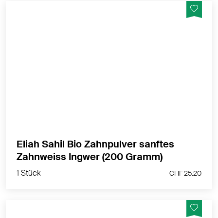
Sanfte Reinigung, natürlich, bio-zertifiziert, vegan
MEHR PRODUKTINFOS
Eliah Sahil Bio Zahnpulver sanftes
1 Stück
Zahnweiss Ingwer (200 Gramm)
CHF 25.20
1 Stück
CHF 25.20