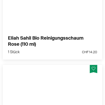
MEHR PRODUKTINFOS
Eliah Sahil Bio Reinigungsschaum
1 Stück
Rose (110 ml)
CHF 14.20
1 Stück
CHF 14.20
Sanfte Reinigung, natürlich, bio-zertifiziert, vegan
MEHR PRODUKTINFOS