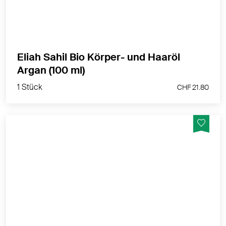
Eliah Sahil Bio Körper- und Haaröl
1 Stück
Argan (100 ml)
CHF 21.80
1 Stück
CHF 21.80
Glanz& Geschmeidigkeit |für trockens, stark
strapaziertes Haar
MEHR PRODUKTINFOS