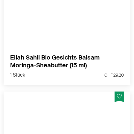
Intensivpflege für trockene & Mischhaut
MEHR PRODUKTINFOS
Eliah Sahil Bio Gesichts Balsam
1 Stück
Moringa-Sheabutter (15 ml)
CHF 29.20
1 Stück
CHF 29.20
Glanz und Geschmeidigkeit für trockenes, stark
strapaziertes und gefärbtes Haar