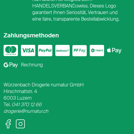
HANDELSVERBAND.swiss. Dieses Logo
garantiert Ihnen Seriosität, Vertrauen und
eine faire, transparente Bestellabwicklung.
Zahlungsmethoden
Mastercard
Visa
PayPal
PostFinance
PostFina
Twint
App
Google Pay
Rechnung
Würzenbach Drogerie nurnatur GmbH
Hirschmattstr. 4
6003 Luzern
Tel.
041 370 12 66
drogerie@nurnatur.ch
Facebook
Instagram