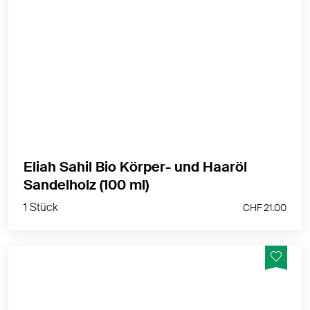
Harmonisiert und regeneriert für alle Hauttypen
MEHR PRODUKTINFOS
Eliah Sahil Bio Körper- und Haaröl
1 Stück
Sandelholz (100 ml)
CHF 21.00
1 Stück
CHF 21.00