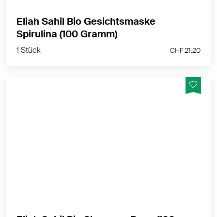
Eliah Sahil Bio Gesichtsmaske
1 Stück
Spirulina (100 Gramm)
CHF 21.20
1 Stück
CHF 21.20
Glanz & Volumen für normales und feines Haar
MEHR PRODUKTINFOS