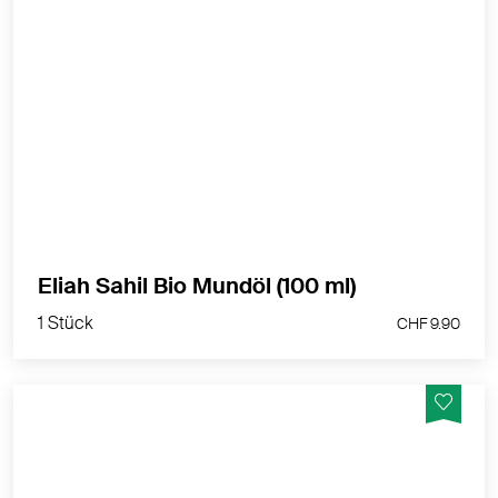
100% natürlich und naturbelassen
MEHR PRODUKTINFOS
1 Stück
Eliah Sahil Bio Mundöl (100 ml)
CHF 9.90
1 Stück
CHF 9.90