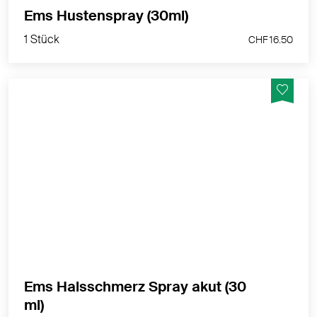
1 Stück
Ems Hustenspray (30ml)
CHF 16.50
1 Stück
CHF 16.50
Das EMS Halsschmerz-Spray akut unterstützt durch
den Einsatz natürlicher physikalischer Kräfte die
Heilung von Halsschmerzen und Halsinfektionen.
MEHR PRODUKTINFOS
Ems Halsschmerz Spray akut (30
1 Stück
ml)
CHF 17.90