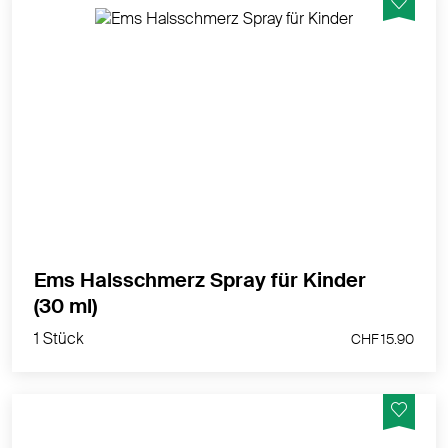
Das EMS Halsschmerz-Spray für Kinder lindert die
Halsschmerzen und fördert die Regeneration. Ein
angenehmer Geschmack mit wohltuendem, echten
Honig. Schnelle Hilfe bei Halsschmerzen – für Kinder
ab 3 Jahren!
MEHR PRODUKTINFOS
Ems Halsschmerz Spray für Kinder
1 Stück
(30 ml)
CHF 15.90
1 Stück
CHF 15.90