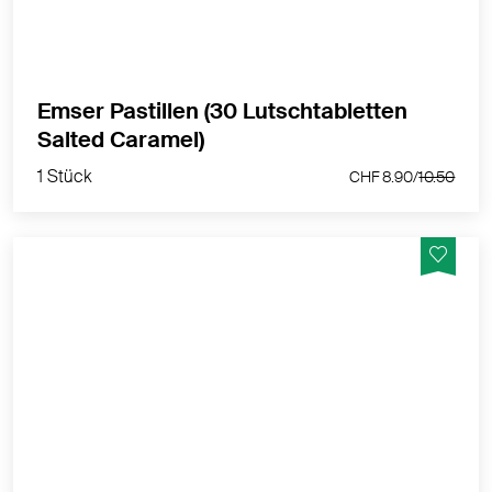
Emser Pastillen Halstabletten befreien den Hals, und
das ohne Chemie!
MEHR PRODUKTINFOS
Emser Pastillen (30 Lutschtabletten
1 Stück
Salted Caramel)
CHF 8.90/
10.50
1 Stück
CHF 8.90/
10.50
Mit dem Mineralkomplex aus der Emser Heilquelle
Ganz gleich, ob sich eine Erkältung anbahnt, Sie unter
Reflux leiden oder Ihre Stimme überanstrengt ist:
Emser Pastillen Halstabletten befreien den Hals, und
das ohne Chemie!