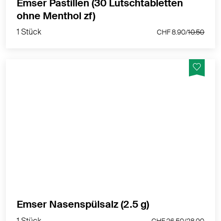
Emser Pastillen (30 Lutschtabletten
1 Stück
ohne Menthol zf)
CHF 8.90/
10.50
1 Stück
CHF 8.90/
10.50
Emser Nasenspülsalz physiologisch ist eine
Salzmischung, die Natürliches Emser Salz und
verschiedene andere Mineralsalze enthält.
MEHR PRODUKTINFOS
1 Stück
Emser Nasenspülsalz (2.5 g)
CHF 26.50/
28.90
1 Stück
CHF 26.50/
28.90