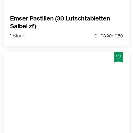
MEHR PRODUKTINFOS
Emser Pastillen (30 Lutschtabletten
1 Stück
Salbei zf)
CHF 8.90/
10.50
1 Stück
CHF 8.90/
10.50
Der Ems Hustenspray reduziert den Hustenreiz und
lindert trockenen Husten.
MEHR PRODUKTINFOS