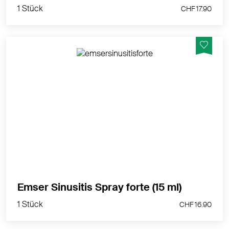
1 Stück
CHF 17.90
Entlastet die Nase und Nebenhöhlen bei Sinusitis,
Rhinitis und Rhinosinusitis – ohne Gewöhnungseffekt
MEHR PRODUKTINFOS
1 Stück
Emser Sinusitis Spray forte (15 ml)
CHF 16.90
1 Stück
CHF 16.90