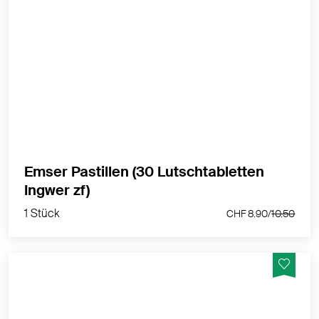
Mit dem Mineralkomplex aus der Emser Heilquelle
Ganz gleich, ob sich eine Erkältung anbahnt, Sie unter
Reflux leiden oder Ihre Stimme überanstrengt ist:
Emser Pastillen Halstabletten befreien den Hals, und
das ohne Chemie!
MEHR PRODUKTINFOS
Emser Pastillen (30 Lutschtabletten
1 Stück
Ingwer zf)
CHF 8.90/
10.50
1 Stück
CHF 8.90/
10.50
Emser Nasenspülsalz physiologisch ist eine