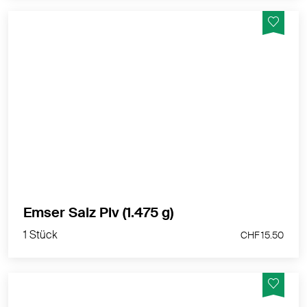
Bei Emser Salz handelt es sich um 100% Natürliches
Emser Salz, welches durch schonendes Eindampfen
des Thermalwassers gewonnen wird. Emser Salz
enthält mehr als 30 Mineralstoffe und
Spurenelemente.
MEHR PRODUKTINFOS
Dies ist ein zugelassenes Arzneimittel. Lesen Sie die
Packungsbeilage.
Emser Salz Plv (1.475 g)
Bei Arzneimitteln ohne Packungsbeilage: Lesen Sie
1 Stück
CHF 15.50
die Angaben auf der Packung
Zulassungsinhaberin: Uriach Switzerland AG
Medikamente der Liste C und D dürfen in Drogerien