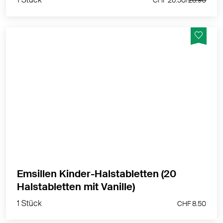
Emsillen Kinder-Halstabletten wirken auf Basis des
EMS-Mineralkomplexes – sie sind ganz natürlich und
gut verträglich. Homöopathie Verträglich.
MEHR PRODUKTINFOS
Emsillen Kinder-Halstabletten (20
1 Stück
Halstabletten mit Vanille)
CHF 8.50
1 Stück
CHF 8.50