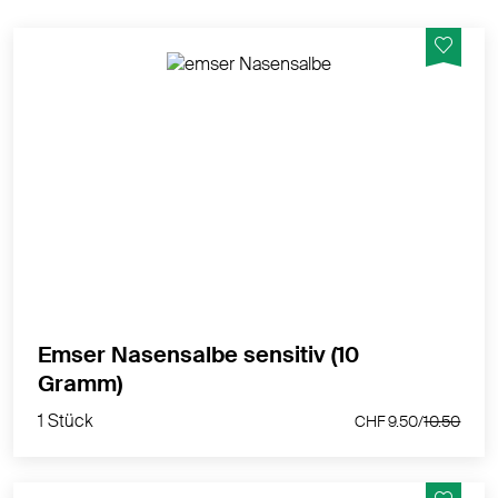
Emser® Nasensalbe befeuchtet die
Nasenschleimhaut und fördert die Heilung
MEHR PRODUKTINFOS
Emser Nasensalbe sensitiv (10
1 Stück
Gramm)
CHF 9.50/
10.50
1 Stück
CHF 9.50/
10.50