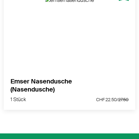
Sobald die Nase kribbelt und sich ein Schnupfen
bemerkbar macht, kann man mit Nasenspülungen oft
eine Ausbreitung der Erkältung verhindern.
MEHR PRODUKTINFOS
Emser Nasendusche
1 Stück
(Nasendusche)
CHF 22.50/
27.50
1 Stück
CHF 22.50/
27.50