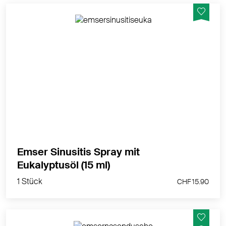
Entlastet Nase und Nebenhöhlen bei Sinusitis, Rhinitis
und Rhinosinusitis – ohne Gewöhnungseffekt
MEHR PRODUKTINFOS
Emser Sinusitis Spray mit
1 Stück
Eukalyptusöl (15 ml)
CHF 15.90
1 Stück
CHF 15.90