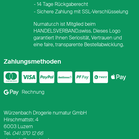
14 Tage Rückgaberecht
Sichere Zahlung mit SSL-Verschlüsselung
Nurnatur.ch ist Mitglied beim
HANDELSVERBAND.swiss. Dieses Logo
garantiert Ihnen Seriosität, Vertrauen und
eine faire, transparente Bestellabwicklung.
Zahlungsmethoden
Mastercard
Visa
PayPal
PostFinance
PostFina
Twint
App
Google Pay
Rechnung
Würzenbach Drogerie nurnatur GmbH
Hirschmattstr. 4
6003 Luzern
Tel.
041 370 12 66