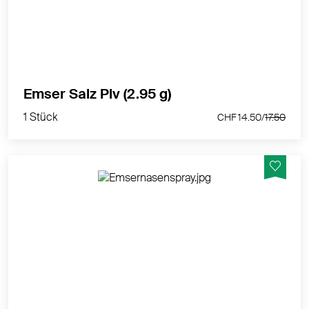
Spurenelemente.
MEHR PRODUKTINFOS
Dies ist ein zugelassenes Arzneimittel. Lesen Sie die
Packungsbeilage.
Emser Salz Plv (2.95 g)
Bei Arzneimitteln ohne Packungsbeilage: Lesen Sie
1 Stück
CHF 14.50/
17.50
die Angaben auf der Packung
Zulassungsinhaberin: Uriach Switzerland AG
Medikamente der Liste C und D dürfen in Drogerien
und Apotheken direkt vor Ort bezogen werden. Ein
Versand dieser Arzneimittel ist jedoch nicht zulässig.
Auf natürliche Weise hilft da das Emser Nasenspray.
Gerne können Sie das entsprechende Medikament
Enthalten ist eine Mineralsalzmischung mit
persönlich bei uns in der nurnatur Drogerie in Luzern
Natürlichem Emser Salz. Diese ist sorgsam auf die
abholen. Wir freuen uns auf Ihren Besuch.
Zusammensetzung des gesunden Nasensekrets
abgestimmt.
MEHR PRODUKTINFOS