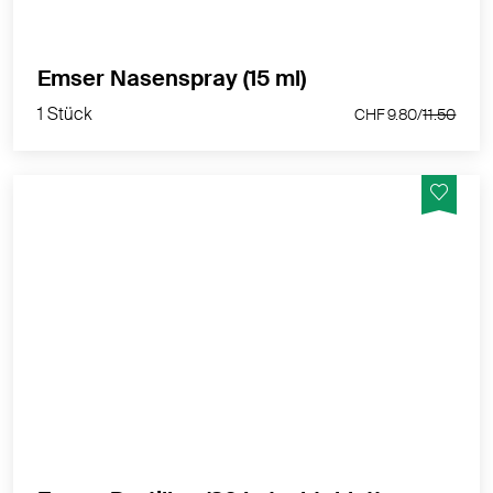
1 Stück
Emser Nasenspray (15 ml)
CHF 9.80/
11.50
1 Stück
CHF 9.80/
11.50
Mit dem Mineralkomplex aus der Emser Heilquelle
Ganz gleich, ob sich eine Erkältung anbahnt, Sie unter
Reflux leiden oder Ihre Stimme überanstrengt ist:
Emser Pastillen Halstabletten befreien den Hals, und
das ohne Chemie!
MEHR PRODUKTINFOS