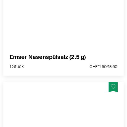
Salzmischung, die Natürliches Emser Salz und
verschiedene andere Mineralsalze enthält.
MEHR PRODUKTINFOS
1 Stück
Emser Nasenspülsalz (2.5 g)
CHF 11.50/
13.50
1 Stück
CHF 11.50/
13.50
Bei Emser Salz handelt es sich um 100% Natürliches
Emser Salz, welches durch schonendes Eindampfen
des Thermalwassers gewonnen wird. Emser Salz
enthält mehr als 30 Mineralstoffe und