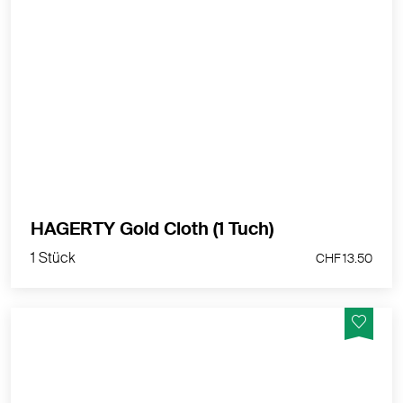
Imprägniertes Tuch zum Schmuck reinigen. Zur
Reinigung und Pflege von Gelbgold-, Roségold- und
Weißgoldschmuck.
MEHR PRODUKTINFOS
1 Stück
HAGERTY Gold Cloth (1 Tuch)
CHF 13.50
1 Stück
CHF 13.50
Politur zum Reinigen und Pflegen von Silber und