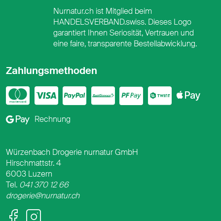
Nurnatur.ch ist Mitglied beim
HANDELSVERBAND.swiss. Dieses Logo
garantiert Ihnen Seriosität, Vertrauen und
eine faire, transparente Bestellabwicklung.
Zahlungsmethoden
Mastercard
Visa
PayPal
PostFinance
PostFina
Twint
App
Google Pay
Rechnung
Würzenbach Drogerie nurnatur GmbH
Hirschmattstr. 4
6003 Luzern
Tel.
041 370 12 66
drogerie@nurnatur.ch
Facebook
Instagram