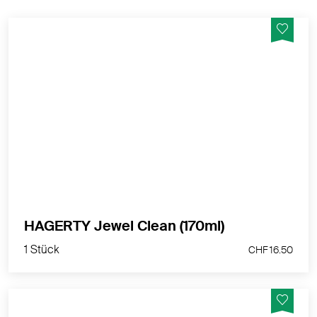
Tauchbad zur Reinigung und Pflege von Gold- und
Platinschmuck mit Diamanten, Saphiren und Rubinen.
MEHR PRODUKTINFOS
1 Stück
HAGERTY Jewel Clean (170ml)
CHF 16.50
1 Stück
CHF 16.50