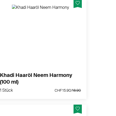
khadi Neem Harmony Ayurvedisches
Kopfhautöl – für eine beruhigte, harmonische
Kopfhaut in Balance, ohne Juckreiz und
Schuppen.
MEHR PRODUKTINFOS
Khadi Haaröl Neem Harmony
(100 ml)
1 Stück
CHF 15.90/
18.90
1 Stück
CHF 15.90/
18.90