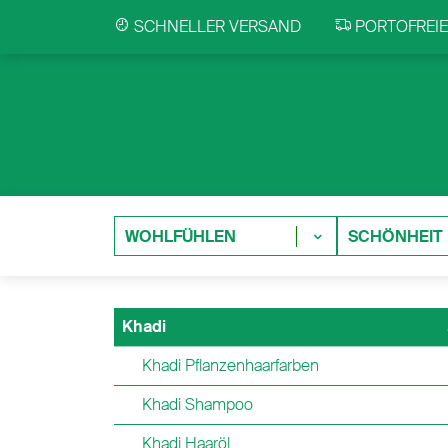
SCHNELLER VERSAND
PORTOFREIE 
WOHLFÜHLEN
SCHÖNHEIT
Khadi
Khadi Pflanzenhaarfarben
Khadi Shampoo
Khadi Haaröl