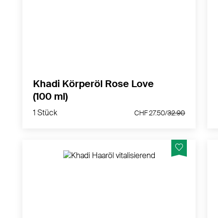
im ROSE LOVE Schönheitsöl! Genieße wie
sich das anmutige Wohlgefühl auf Deiner
Haut ausbreitet und Dir ein Gefühl von
Vollkommenheit, Geborgenheit und
Lebensfreude schenkt.
MEHR PRODUKTINFOS
Khadi Körperöl Rose Love
(100 ml)
1 Stück
CHF 27.50/
32.90
1 Stück
CHF 27.50/
32.90
khadi Vitality Grow Ayurvedisches Kopfhaut-
und Haaröl - spürbar mehr Vitalität, belebte
Kopfhaut und dichten Haarwuchs.