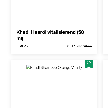
MEHR PRODUKTINFOS
Khadi Haaröl vitalisierend (50
ml)
1 Stück
CHF 15.90/
18.90
1 Stück
CHF 15.90/
18.90
Sprungkraft und Leichtigkeit bei normalem
bis fettigem Haar
MEHR PRODUKTINFOS