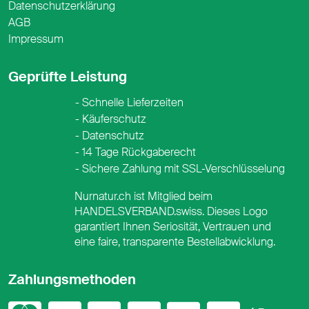
Datenschutzerklärung
AGB
Impressum
Geprüfte Leistung
Schnelle Lieferzeiten
Käuferschutz
Datenschutz
14 Tage Rückgaberecht
Sichere Zahlung mit SSL-Verschlüsselung
Nurnatur.ch ist Mitglied beim
HANDELSVERBAND.swiss. Dieses Logo
garantiert Ihnen Seriosität, Vertrauen und
eine faire, transparente Bestellabwicklung.
Zahlungsmethoden
Mastercard
Visa
PayPal
PostFinance
PostFina
Twint
App