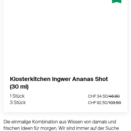
Exotisch-scharfe Wahnsinnskombi öffnet die Augen
und den Geist.
MEHR PRODUKTINFOS
Klosterkitchen Ingwer Ananas Shot
1 Stück
CHF 34.50/
46.80
(30 ml)
3 Stück
CHF 92.50/
103.50
1 Stück
CHF 34.50/
46.80
3 Stück
CHF 92.50/
103.50
Die einmalige Kombination aus Wissen von damals und
frischen Ideen für morgen. Wir sind immer auf der Suche