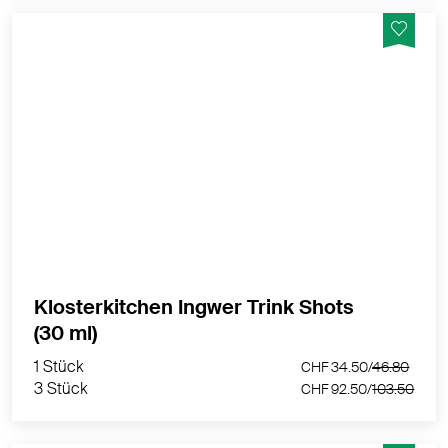
zitronig-frischer Fanliebling.
MEHR PRODUKTINFOS
Klosterkitchen Ingwer Trink Shots
1 Stück
CHF 34.50/
46.80
(30 ml)
3 Stück
CHF 92.50/
103.50
1 Stück
CHF 34.50/
46.80
3 Stück
CHF 92.50/
103.50