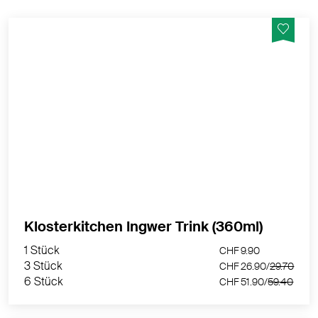
Mit echten Ingwerstückchen, frei von Aromen und
Konservierungsstoffen, BIO aus Überzeugung & vegan
MEHR PRODUKTINFOS
1 Stück
CHF 9.90
Klosterkitchen Ingwer Trink (360ml)
3 Stück
CHF 26.90/
29.70
1 Stück
CHF 9.90
6 Stück
CHF 51.90/
59.40
3 Stück
CHF 26.90/
29.70
6 Stück
CHF 51.90/
59.40