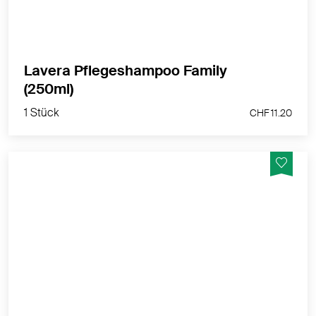
MEHR PRODUKTINFOS
Lavera Pflegeshampoo Family
1 Stück
(250ml)
CHF 11.20
1 Stück
CHF 11.20
Das Straffendes Serum mit 3-fach Hyaluron &
Bakuchiol wirkt dem Alterungsprozess der Haut auf
natürliche Weise entgegen. Strafft nachweislich und
spendet intensive Feuchtigkeit
MEHR PRODUKTINFOS