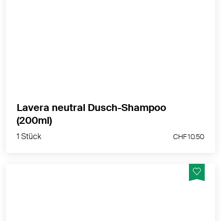
Tägliche, milde Reinigung für Haut und Haar.
MEHR PRODUKTINFOS
Lavera neutral Dusch-Shampoo
1 Stück
(200ml)
CHF 10.50
1 Stück
CHF 10.50
Natürliche milde Feuchtigkeitspflege.