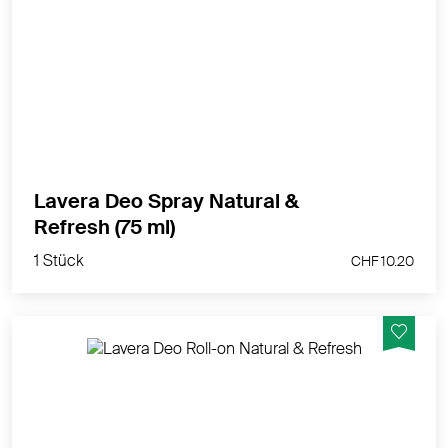
48h Deo Power aus der Natur - zuverlässiger Schutz
für ein frisches Hautgefühl
MEHR PRODUKTINFOS
Lavera Deo Spray Natural &
1 Stück
Refresh (75 ml)
CHF 10.20
1 Stück
CHF 10.20
48h Deo Power aus der Natur - zuverlässiger Schutz