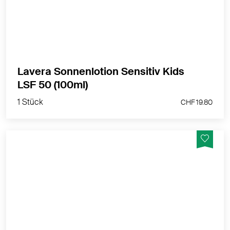
Inhaltsstoffen
MEHR PRODUKTINFOS
Lavera Sonnenlotion Sensitiv Kids
1 Stück
LSF 50 (100ml)
CHF 19.80
1 Stück
CHF 19.80
Unsere sorgfältig ausbalancierte Rezeptur mit Bio-
Apfel und Bio-Hafer ist speziell für eine milde
Haarwäsche entwickelt. Dabei reinigt und pflegt sie
sanft das Haar und die Kopfhaut.