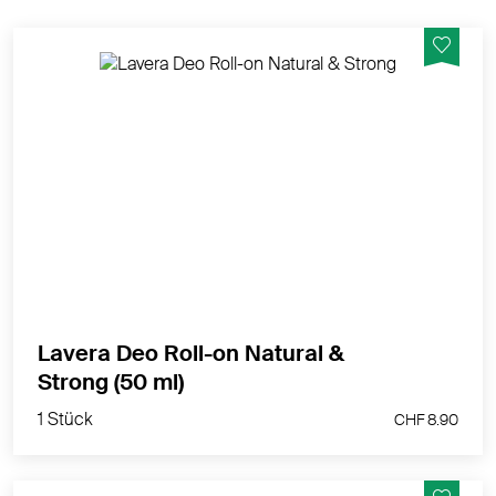
48h+ Deo Power aus der Natur - zuverlässig
geschützt selbst bei körperlicher Aktivität
MEHR PRODUKTINFOS
Lavera Deo Roll-on Natural &
1 Stück
Strong (50 ml)
CHF 8.90
1 Stück
CHF 8.90