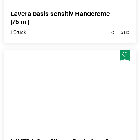
Lavera basis sensitiv Handcreme
1 Stück
(75 ml)
CHF 5.80
1 Stück
CHF 5.80
Shampoo mit Bio-Aloe Vera & Hyaluron – intensive
Feuchtigkeit für trockenes Haar.
MEHR PRODUKTINFOS