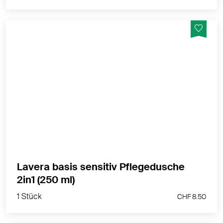
Erlebe das lavera Gefühl natürlich sanfter Reinigung für
Haut & Haar: Schont die Hautflora, gute
Hautverträglichkeit, für trockene & sensible Haut
geeignet
MEHR PRODUKTINFOS
Lavera basis sensitiv Pflegedusche
1 Stück
2in1 (250 ml)
CHF 8.50
1 Stück
CHF 8.50