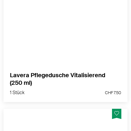
Erlebe das lavera Gefühl vitalisierender
Duschmomente: Schont die Hautflora, sonnig-frischer
Orangenduft, auch für trockene & sensible Haut
geeignet
MEHR PRODUKTINFOS
Lavera Pflegedusche Vitalisierend
1 Stück
(250 ml)
CHF 7.50
1 Stück
CHF 7.50