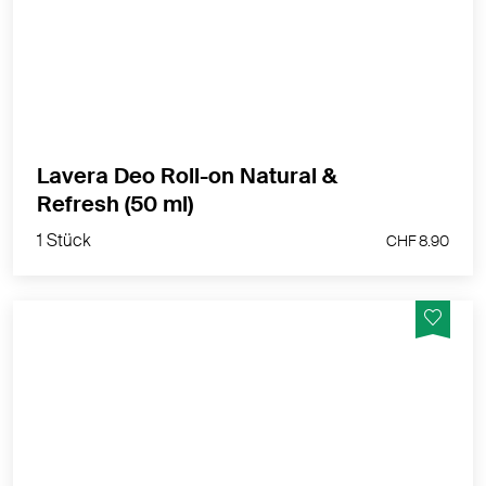
für ein frisches Hautgefühl
MEHR PRODUKTINFOS
Lavera Deo Roll-on Natural &
1 Stück
Refresh (50 ml)
CHF 8.90
1 Stück
CHF 8.90
Dieses Shampoo pflegt dein Haar intensiv vom Ansatz
bis in die Spitzen und hilft, selbst stärkere
Haarschäden effektiv zu reparieren.