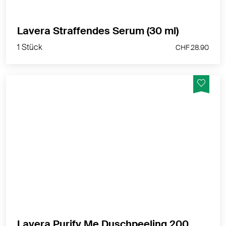
1 Stück
Lavera Straffendes Serum (30 ml)
CHF 28.90
1 Stück
CHF 28.90
Veganes Duschpeeling - Hinterlässt ein glattes und-
seidiges Hautgefühl
MEHR PRODUKTINFOS
Lavera Purify Me Duschpeeling 200