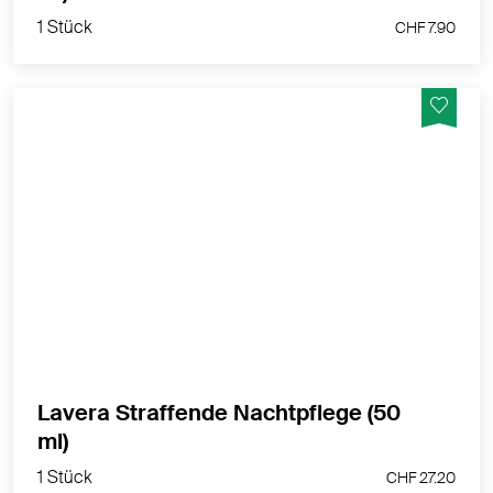
1 Stück
CHF 7.90
Die Straffende Nachtpflege mit 3-fach Hyaluron &
Bakuchiol wirkt dem Alterungsprozess der Haut auf
natürliche Weise entgegen. Strafft nachweislich und
regeneriert die Haut.
MEHR PRODUKTINFOS
Lavera Straffende Nachtpflege (50
1 Stück
ml)
CHF 27.20
1 Stück
CHF 27.20