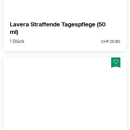
MEHR PRODUKTINFOS
Lavera Straffende Tagespflege (50
1 Stück
ml)
CHF 25.80
1 Stück
CHF 25.80
lavera basis sensitiv Handcreme: Zieht schnell ein,
intensive Pflege für Hände und Nägel, spendet
langanhaltende Feuchtigkeit
MEHR PRODUKTINFOS