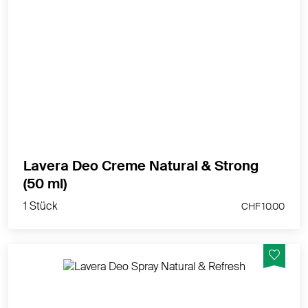
48h+ Deo Power aus der Natur - zuverlässig
geschützt selbst bei körperlicher Aktivität
MEHR PRODUKTINFOS
Lavera Deo Creme Natural & Strong
1 Stück
(50 ml)
CHF 10.00
1 Stück
CHF 10.00