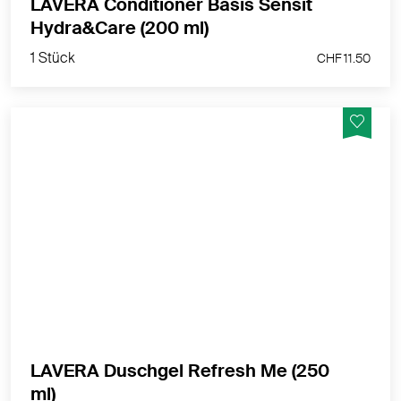
LAVERA Conditioner Basis Sensit
1 Stück
Hydra&Care (200 ml)
CHF 11.50
1 Stück
CHF 11.50
Erlebe das lavera Gefühl erfrischender
Duschmomente - Zitrisch-spritziger Limettenduft
MEHR PRODUKTINFOS
LAVERA Duschgel Refresh Me (250
1 Stück
ml)
CHF 7.90