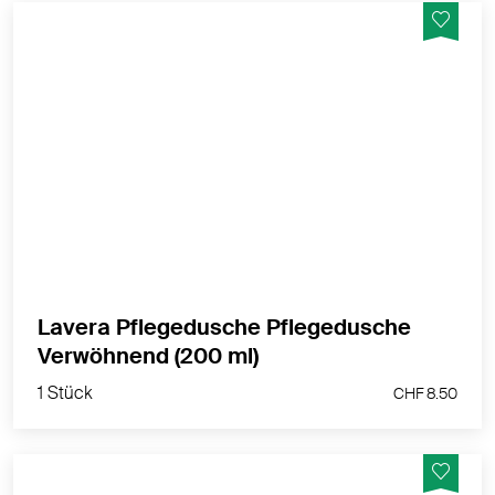
Erlebe das lavera Gefühl verwöhnender
Duschmomente: Schont die Hautflora, blumig-sanfter
Wildrosenduft, auch für trockene & sensible Haut
geeignet.
MEHR PRODUKTINFOS
Lavera Pflegedusche Pflegedusche
1 Stück
Verwöhnend (200 ml)
CHF 8.50
1 Stück
CHF 8.50