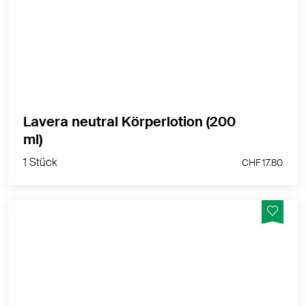
MEHR PRODUKTINFOS
Lavera neutral Körperlotion (200
1 Stück
ml)
CHF 17.80
1 Stück
CHF 17.80
Speziell für sensible Kinderhaut mit 100%
mineralischem UV-Filter- aus natürlichen