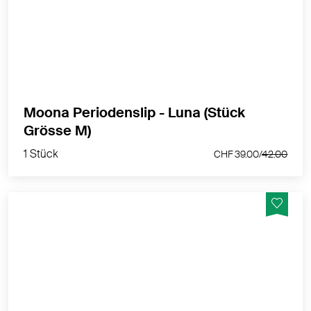
dich den ganzen Tag zu begleiten, beim Sport, bei der
Arbeit und ist ideal für die Nacht.
MEHR PRODUKTINFOS
Moona Periodenslip - Luna (Stück
1 Stück
Grösse M)
CHF 39.00/
42.00
1 Stück
CHF 39.00/
42.00
Der Periodenunterwäsche Maïa ist ideal für Tage mit
mittlerem oder leichtem Menstruationsfluss. Ihre
Spitze umhüllt zart deine Schenkel und deinen