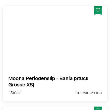
Menstruations-String - mittel
MEHR PRODUKTINFOS
Moona Periodenslip - Bahia (Stück
1 Stück
Grösse XS)
CHF 29.00/
33.00
1 Stück
CHF 29.00/
33.00