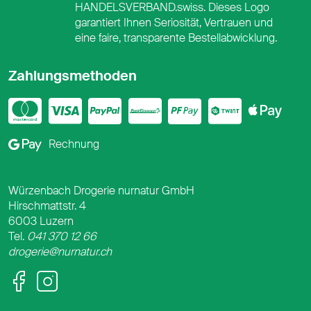
HANDELSVERBAND.swiss. Dieses Logo
garantiert Ihnen Seriosität, Vertrauen und
eine faire, transparente Bestellabwicklung.
Zahlungsmethoden
Mastercard
Visa
PayPal
PostFinance
PostFina
Twint
App
Google Pay
Rechnung
Würzenbach Drogerie nurnatur GmbH
Hirschmattstr. 4
6003 Luzern
Tel.
041 370 12 66
drogerie@nurnatur.ch
Facebook
Instagram