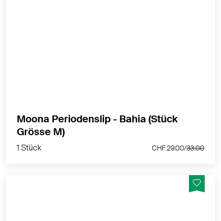
Menstruations-String - mittel
MEHR PRODUKTINFOS
Moona Periodenslip - Bahia (Stück
1 Stück
Grösse M)
CHF 29.00/
33.00
1 Stück
CHF 29.00/
33.00