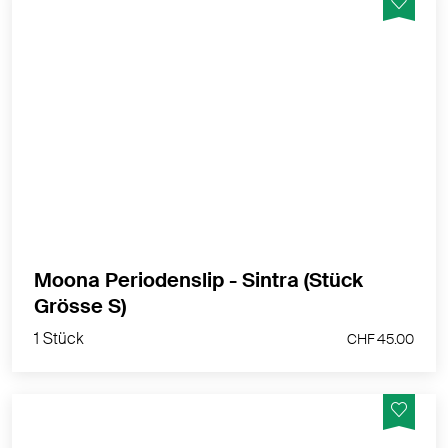
Menstruationsboxer - stark
MEHR PRODUKTINFOS
Moona Periodenslip - Sintra (Stück
1 Stück
Grösse S)
CHF 45.00
1 Stück
CHF 45.00