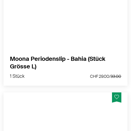
Menstruations-String - mittel
MEHR PRODUKTINFOS
Moona Periodenslip - Bahia (Stück
1 Stück
Grösse L)
CHF 29.00/
33.00
1 Stück
CHF 29.00/
33.00
Die Luna Menstruationsunterwäsche ist perfekt, um