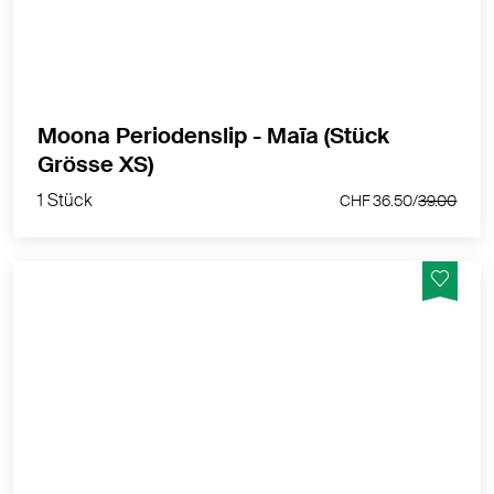
schönen Bauch, damit du deinen Zyklus in eleganter
und bequemer Unterwäsche erleben kannst.
MEHR PRODUKTINFOS
Moona Periodenslip - Maīa (Stück
1 Stück
Grösse XS)
CHF 36.50/
39.00
1 Stück
CHF 36.50/
39.00
Die Luna Menstruationsunterwäsche ist perfekt, um
dich den ganzen Tag zu begleiten, beim Sport, bei der
Arbeit und ist ideal für die Nacht.
MEHR PRODUKTINFOS