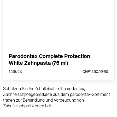
8 Vorteile für gesünderes Zahnfleisch und stärkere
Zähne. Withening, erfrischt den Atem
MEHR PRODUKTINFOS
Parodontax Complete Protection
1 Stück
White Zahnpasta (75 ml)
CHF 11.50/
12.50
1 Stück
CHF 11.50/
12.50
Schützen Sie Ihr Zahnfleisch mit parodontax;
Zahnfleischpflegeprodukte aus dem parodontax-Sortiment
tragen zur Behandlung und Vorbeugung von
Zahnfleischproblemen bei.