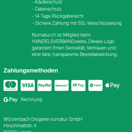
Käuferschutz
Datenschutz
14 Tage Rückgaberecht
Sichere Zahlung mit SSL-Verschlüsselung
Nurnatur.ch ist Mitglied beim
HANDELSVERBAND.swiss. Dieses Logo
garantiert Ihnen Seriosität, Vertrauen und
eine faire, transparente Bestellabwicklung.
Zahlungsmethoden
Mastercard
Visa
PayPal
PostFinance
PostFina
Twint
App
Google Pay
Rechnung
Würzenbach Drogerie nurnatur GmbH
Hirschmattstr. 4