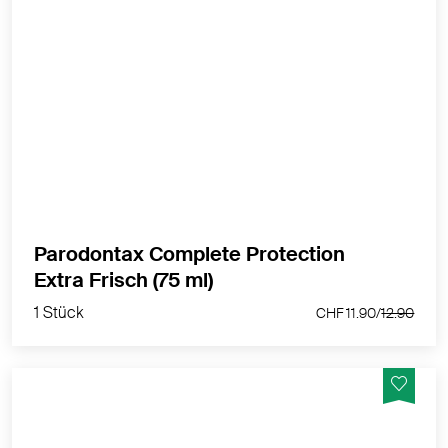
Die extra frische Zahnpasta für gesundes Zahnfleisch
und stärkere Zähne.
MEHR PRODUKTINFOS
Parodontax Complete Protection
1 Stück
Extra Frisch (75 ml)
CHF 11.90/
12.90
1 Stück
CHF 11.90/
12.90