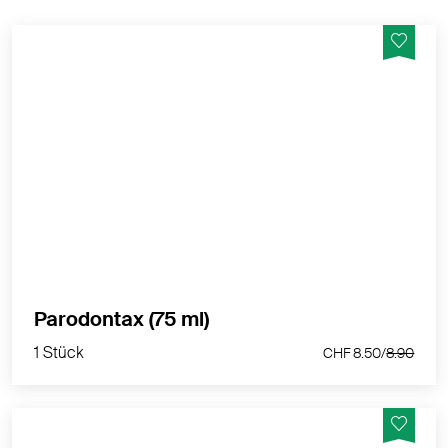
Hilft Zahnfleischbluten zu reduzieren und
vorzubeugen.
MEHR PRODUKTINFOS
1 Stück
Parodontax (75 ml)
CHF 8.50/
8.90
1 Stück
CHF 8.50/
8.90