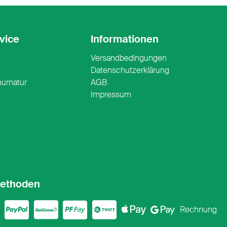
vice
Informationen
Versandbedingungen
n
Datenschutzerklärung
nurnatur
AGB
Impressum
ethoden
ercard
sa
PayPal
PostFinance
PostFinance P
Twint
ApplePay
Google
Rechnung