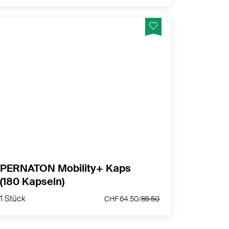
Verwendung direkt nach dem Aufstehen,
bzw.. direkt vor der körperlichen Belastung
MEHR PRODUKTINFOS
PERNATON Mobility+ Kaps
(180 Kapseln)
1 Stück
CHF 64.50/
85.50
1 Stück
CHF 64.50/
85.50