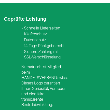
Geprüfte Leistung
Schnelle Lieferzeiten
Käuferschutz
Datenschutz
14 Tage Rückgaberecht
Sichere Zahlung mit
SSL-Verschlüsselung
Nurnatur.ch ist Mitglied
beim
HANDELSVERBAND.swiss.
Dieses Logo garantiert
Ihnen Seriosität, Vertrauen
ay
 Pay
und eine faire,
transparente
Bestellabwicklung.