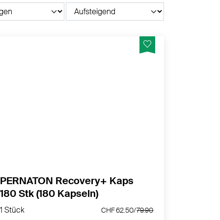
Regeneration & Gelenkkomfort – mit
Sauerkirsche, Grünlippmuschel, Vitamin C,
D3 & Zink
MEHR PRODUKTINFOS
PERNATON Recovery+ Kaps
180 Stk (180 Kapseln)
1 Stück
CHF 62.50/
79.90
1 Stück
CHF 62.50/
79.90