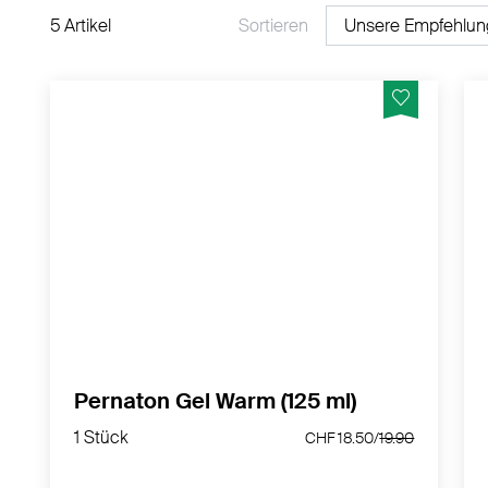
5 Artikel
Sortieren
Wärmt angenehm nach dem Auftragen und
entspannt die Muskeln, Sehnen und
Gelenke. Sofort wohltuend
MEHR PRODUKTINFOS
Pernaton Gel Warm (125 ml)
1 Stück
1 Stück
CHF 18.50/
19.90
CHF 18.50/
19.90