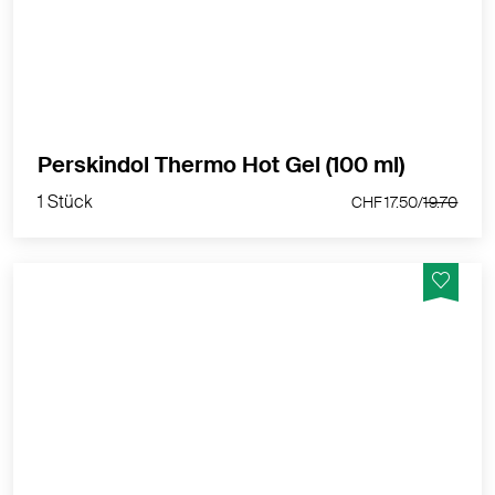
MEHR PRODUKTINFOS
1 Stück
Perskindol Thermo Hot Gel (100 ml)
CHF 17.50/
19.70
1 Stück
CHF 17.50/
19.70
Wärmendes Gel für die Behandlung von Schmerzen
im Rücken, Nacken und in den Schultern.
MEHR PRODUKTINFOS