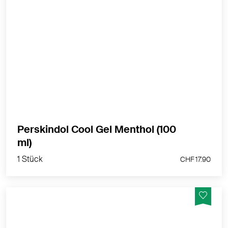
Bei Zerrungen, Prellungen, Verstauchungen und
Verrenkungen. Für kleine bis mittelgrosse
schmerzende Körperstellen.
MEHR PRODUKTINFOS
Perskindol Cool Gel Menthol (100
1 Stück
ml)
CHF 17.90
1 Stück
CHF 17.90