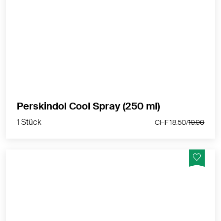
Bei Zerrungen, Prellungen, Verstauchungen und
Quetschungen. Gezielte Anwendung auch bei schwer
zugänglichen Körperstellen.
MEHR PRODUKTINFOS
1 Stück
Perskindol Cool Spray (250 ml)
CHF 18.50/
19.90
1 Stück
CHF 18.50/
19.90
Wärmendes Gel für die Behandlung von Schmerzen
im Rücken, Nacken und in den Schultern.