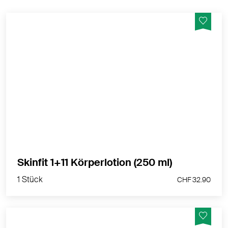
Die milde Skinfit 1+11 Körperlotion mit Aloe Vera und
Bio-Jojobaöl
MEHR PRODUKTINFOS
1 Stück
Skinfit 1+11 Körperlotion (250 ml)
CHF 32.90
1 Stück
CHF 32.90