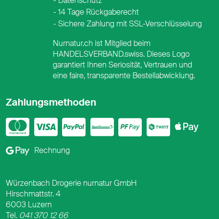
Datenschutz
14 Tage Rückgaberecht
Sichere Zahlung mit SSL-Verschlüsselung
Nurnatur.ch ist Mitglied beim
HANDELSVERBAND.swiss. Dieses Logo
garantiert Ihnen Seriosität, Vertrauen und
eine faire, transparente Bestellabwicklung.
Zahlungsmethoden
Mastercard
Visa
PayPal
PostFinance
PostFina
Twint
App
Google Pay
Rechnung
Würzenbach Drogerie nurnatur GmbH
Hirschmattstr. 4
6003 Luzern
Tel.
041 370 12 66