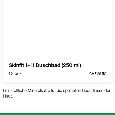
Das Skinfit Duschbad 1+11 reinigt die Haut schonend
ohne sie auszutrocknen.
MEHR PRODUKTINFOS
1 Stück
Skinfit 1+11 Duschbad (250 ml)
CHF 26.50
1 Stück
CHF 26.50
Feinstoffliche Mineralsalze für die speziellen Bedürfnisse der
Haut.