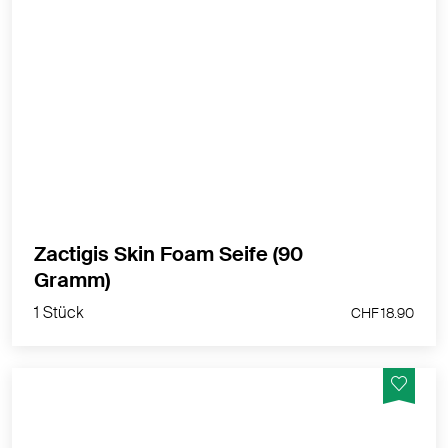
Zactigis Skin Foam - klärende Seife reinigt die Haut
unter Berücksichtigung der empfindlichen Epidermis
und unterliegt Hautunreinheiten.
MEHR PRODUKTINFOS
Zactigis Skin Foam Seife (90
1 Stück
Gramm)
CHF 18.90
1 Stück
CHF 18.90