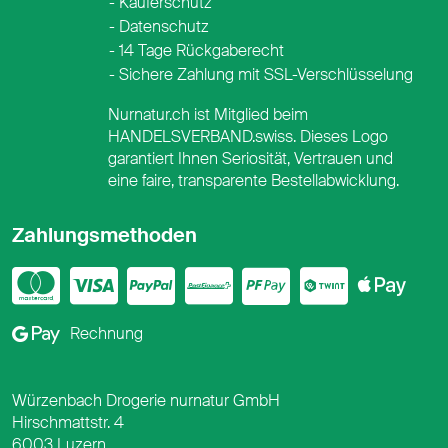
Käuferschutz
Datenschutz
14 Tage Rückgaberecht
Sichere Zahlung mit SSL-Verschlüsselung
Nurnatur.ch ist Mitglied beim
HANDELSVERBAND.swiss. Dieses Logo
garantiert Ihnen Seriosität, Vertrauen und
eine faire, transparente Bestellabwicklung.
Zahlungsmethoden
Mastercard
Visa
PayPal
PostFinance
PostFina
Twint
App
Google Pay
Rechnung
Würzenbach Drogerie nurnatur GmbH
Hirschmattstr. 4
6003 Luzern