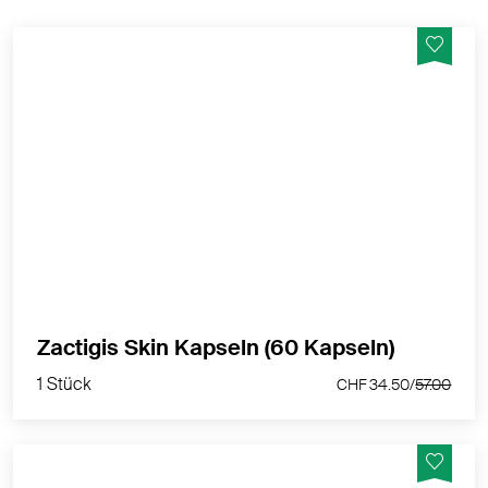
Bei Akne und unreiner Haut - trägt zu einer
strahlenden und gesunden Haut bei, damit gewinnst
Du wieder Selbstvertrauen und kannst das Leben
geniessen.
MEHR PRODUKTINFOS
1 Stück
Zactigis Skin Kapseln (60 Kapseln)
CHF 34.50/
57.00
1 Stück
CHF 34.50/
57.00