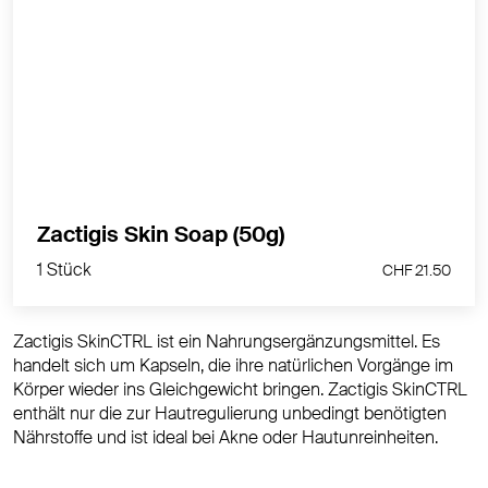
Handgemachte Bio-Seife auf Basis von Lactoferrin
und ätherischen Ölen für empfindliche und zu
Unreinheiten neigende Haut.
MEHR PRODUKTINFOS
1 Stück
Zactigis Skin Soap (50g)
CHF 21.50
1 Stück
CHF 21.50
Zactigis SkinCTRL ist ein Nahrungsergänzungsmittel. Es
handelt sich um Kapseln, die ihre natürlichen Vorgänge im
Körper wieder ins Gleichgewicht bringen. Zactigis SkinCTRL
enthält nur die zur Hautregulierung unbedingt benötigten
Nährstoffe und ist ideal bei Akne oder Hautunreinheiten.