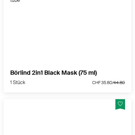
Intensivpflegemaske bei großporiger Mischhaut
MEHR PRODUKTINFOS
1 Stück
Börlind 2in1 Black Mask (75 ml)
CHF 35.80/
44.80
1 Stück
CHF 35.80/
44.80
Eine intensive Stärkung müder, empfindlicher Haut,