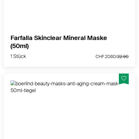
Farfalla Skinclear Mineral Maske
1 Stück
(50ml)
CHF 20.60/
22.90
1 Stück
CHF 20.60/
22.90
Intensivpflegemaske bei anspruchsvoller Haut
MEHR PRODUKTINFOS