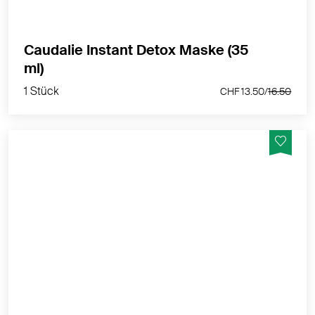
Caudalie Instant Detox Maske (35
1 Stück
ml)
CHF 13.50/
16.50
1 Stück
CHF 13.50/
16.50
Mattiert, klärt die Haut und reduziert überschüssigen
Talg
MEHR PRODUKTINFOS