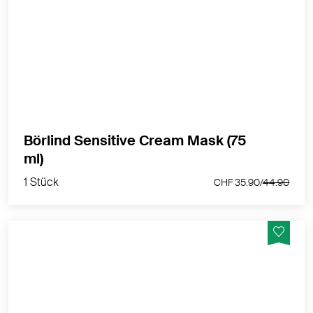
Intensivpflegemaske bei empfindlicher Haut
MEHR PRODUKTINFOS
Börlind Sensitive Cream Mask (75
1 Stück
ml)
CHF 35.90/
44.90
1 Stück
CHF 35.90/
44.90
Die intensive Feuchtigkeitsversorung für alle