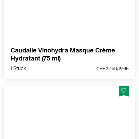
Hauttypen.
MEHR PRODUKTINFOS
Caudalie Vinohydra Masque Crème
1 Stück
Hydratant (75 ml)
CHF 22.50/
27.95
1 Stück
CHF 22.50/
27.95
Soforthilfe für das Wohlbefinden der Haut.
MEHR PRODUKTINFOS