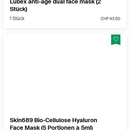
Lubex anti-age dual face mask (2
1 Stück
Stück)
CHF 43.50
1 Stück
CHF 43.50
Glättet und erfrischt die Gesichtshaut schnell und
nachhaltig.
MEHR PRODUKTINFOS
Skin689 Bio-Cellulose Hyaluron
1 Stück
Face Mask (5 Portionen à 5ml)
CHF 39.50