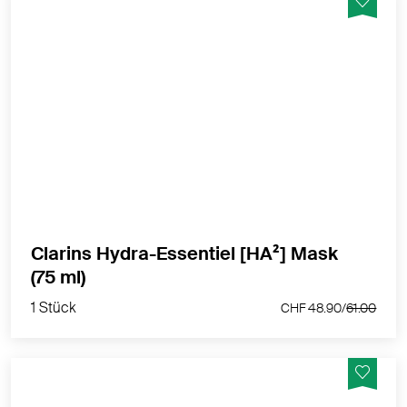
Feuchtigkeitscreme mit SPF15 für normale bis
trockene Haut, antioxidativ.
MEHR PRODUKTINFOS
Clarins Hydra-Essentiel [HA²] Mask
1 Stück
(75 ml)
CHF 48.90/
61.00
1 Stück
CHF 48.90/
61.00