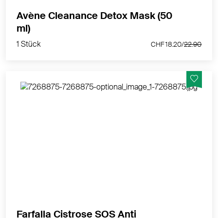
Avène Cleanance Detox Mask (50
1 Stück
ml)
CHF 18.20/
22.90
1 Stück
CHF 18.20/
22.90
Ein liebevoller Hautwecker für einen strahlenden,
frischen Teint und eine wache Mimik.
MEHR PRODUKTINFOS
Farfalla Cistrose SOS Anti