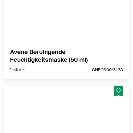
reich an Avène Thermalwasser und
feuchtigkeitsspendenden und nährenden Aktivstoffen.
MEHR PRODUKTINFOS
Avène Beruhigende
1 Stück
Feuchtigkeitsmaske (50 ml)
CHF 25.00/
31.30
1 Stück
CHF 25.00/
31.30
Mikrobiotische Intensivmaske für gereizte Haut
MEHR PRODUKTINFOS