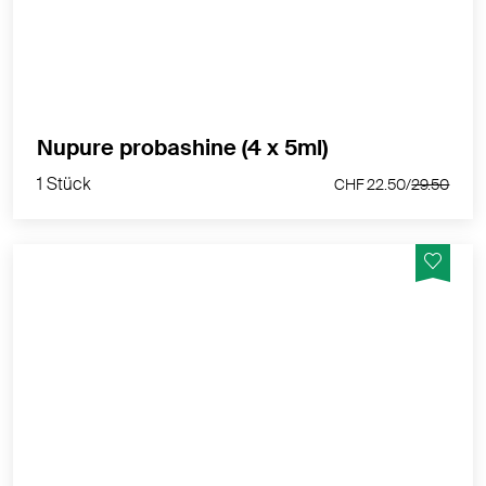
1 Stück
Nupure probashine (4 x 5ml)
CHF 22.50/
29.50
1 Stück
CHF 22.50/
29.50
Die Vinergetic C+ Instant Detox Maske reinigt die
Haut, entfernt Unreinheiten und überschüssiges
Sebum und zieht die Poren wieder zusammen.
Danach ist Ihr Teint frisch, glatt und strahlend.
MEHR PRODUKTINFOS