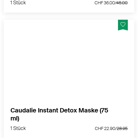
1 Stück
CHF 36.00/
45.00
Die Vinergetic C+ Instant Detox Maske reinigt die
Haut, entfernt Unreinheiten und überschüssiges
Sebum und zieht die Poren wieder zusammen.
Danach ist Ihr Teint frisch, glatt und strahlend.
MEHR PRODUKTINFOS
Caudalie Instant Detox Maske (75
1 Stück
ml)
CHF 22.90/
28.95
1 Stück
CHF 22.90/
28.95