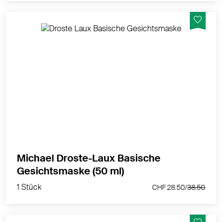
Erlesene, aufbauende Verwöhnmaske mit Wildrosenöl
für die intensive Regeneration der Gesichtshaut. Hier
spielt die wunderbare Formulierung ihr
ausgleichendes, beruhigendes Wirkspektrum voll aus.
MEHR PRODUKTINFOS
Michael Droste-Laux Basische
1 Stück
Gesichtsmaske (50 ml)
CHF 28.50/
38.50
1 Stück
CHF 28.50/
38.50