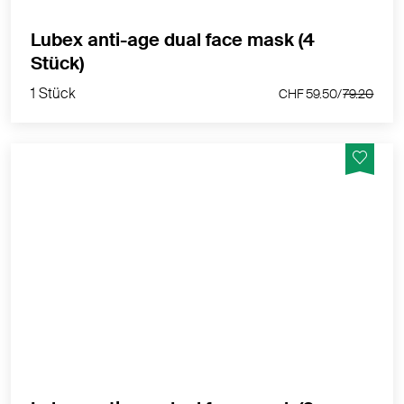
Lubex anti-age dual face mask (4
1 Stück
Stück)
CHF 59.50/
79.20
1 Stück
CHF 59.50/
79.20
Tageswirkbehandlung für die normale bis leicht
trockene Haut. Einzigartige dermatologische Intensiv-
Formel mit 3fach-Wirkung gegen Hautalterung.
MEHR PRODUKTINFOS