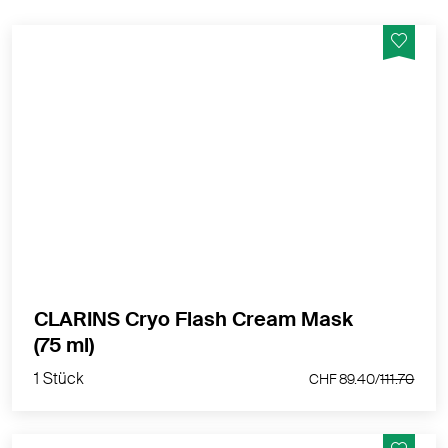
Die intensive Creme-Maske für Jugendlichkeit,
inspiriert von den neuesten Techniken der
Kryotherapie
MEHR PRODUKTINFOS
CLARINS Cryo Flash Cream Mask
1 Stück
(75 ml)
CHF 89.40/
111.70
1 Stück
CHF 89.40/
111.70