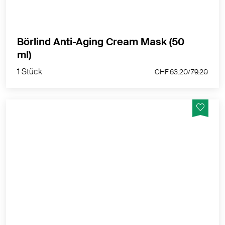
Börlind Anti-Aging Cream Mask (50
1 Stück
ml)
CHF 63.20/
79.20
1 Stück
CHF 63.20/
79.20
Tageswirkbehandlung für die normale bis leicht
trockene Haut. Einzigartige dermatologische Intensiv-
Formel mit 3fach-Wirkung gegen Hautalterung.
MEHR PRODUKTINFOS