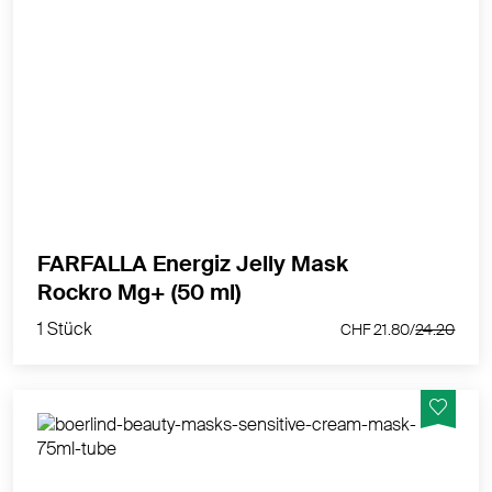
Wake-up-Call für den Teint - Vegan und 100%
natürlich
MEHR PRODUKTINFOS
FARFALLA Energiz Jelly Mask
1 Stück
Rockro Mg+ (50 ml)
CHF 21.80/
24.20
1 Stück
CHF 21.80/
24.20