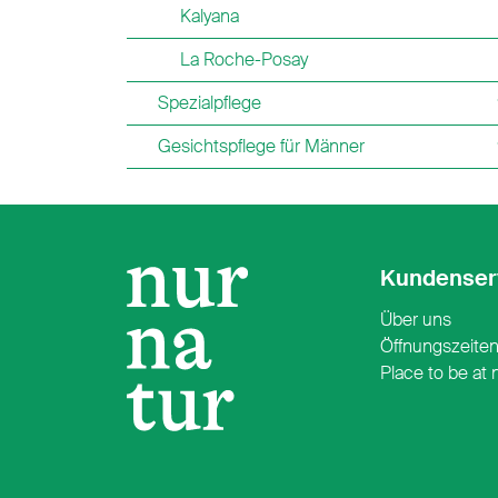
Kalyana
La Roche-Posay
Spezialpflege
Gesichtspflege für Männer
Kundenser
Über uns
Öffnungszeite
Place to be at 