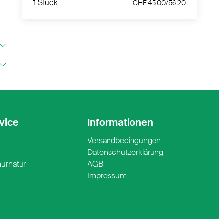
1 Stück
CHF 45.00/
56.20
vice
Informationen
Versandbedingungen
n
Datenschutzerklärung
nurnatur
AGB
Impressum