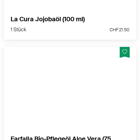
1 Stück
La Cura Jojobaöl (100 ml)
CHF 21.50
1 Stück
CHF 21.50
Die Liaison aus Feuchtigkeit und nährender Pflege.
MEHR PRODUKTINFOS
Farfalla Bio-Pflegeöl Aloe Vera (75