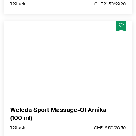
1 Stück
CHF 21.50/
29.20
Eine Massage mit dem Sport Massage-Öl Arnika regt
die Hautdurchblutung an - ideal vor oder nach dem
Sport.
MEHR PRODUKTINFOS
Weleda Sport Massage-Öl Arnika
1 Stück
(100 ml)
CHF 16.50/
20.50
1 Stück
CHF 16.50/
20.50