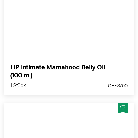
Tiefenwirksames Körperöl speziell für die gedehnte,
empfindliche Haut während der Schwangerschaft
MEHR PRODUKTINFOS
LIP Intimate Mamahood Belly Oil
1 Stück
(100 ml)
CHF 37.00
1 Stück
CHF 37.00