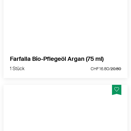
MEHR PRODUKTINFOS
1 Stück
Farfalla Bio-Pflegeöl Argan (75 ml)
CHF 16.80/
20.80
1 Stück
CHF 16.80/
20.80
Huile Prodigieuse® jetzt als Roll-on – für gezielte
Pflege, sinnlichen Duft und strahlend schöne Haut