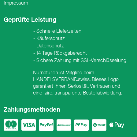
Impressum
Geprüfte Leistung
Schnelle Lieferzeiten
Käuferschutz
Datenschutz
14 Tage Rückgaberecht
Sichere Zahlung mit SSL-Verschlüsselung
Nurnatur.ch ist Mitglied beim
HANDELSVERBAND.swiss. Dieses Logo
garantiert Ihnen Seriosität, Vertrauen und
eine faire, transparente Bestellabwicklung.
Zahlungsmethoden
Mastercard
Visa
PayPal
PostFinance
PostFina
Twint
App
Google Pay