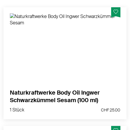
Natives Öl aus Schwarzkümmel und schwarzem
Sesam mit dem Besten aus der Ingwerwurzel.
Anregend und durchblutungsfördernd. Für alle
Hauttypen.
MEHR PRODUKTINFOS
Naturkraftwerke Body Oil Ingwer
1 Stück
Schwarzkümmel Sesam (100 ml)
CHF 25.00
1 Stück
CHF 25.00