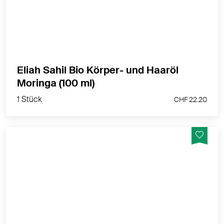
MEHR PRODUKTINFOS
Eliah Sahil Bio Körper- und Haaröl
1 Stück
Moringa (100 ml)
CHF 22.20
1 Stück
CHF 22.20
Eine Massage mit dem Sport Massage-Öl Arnika regt
die Hautdurchblutung an - ideal vor oder nach dem
Sport.