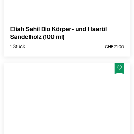
Eliah Sahil Bio Körper- und Haaröl
1 Stück
Sandelholz (100 ml)
CHF 21.00
1 Stück
CHF 21.00
Nährendes Pflegeöl mit Arganöl, Traubenkernöl &
Kaktusfeige – veganes Multi-Use Öl für Gesicht,
Körper & Haare
MEHR PRODUKTINFOS