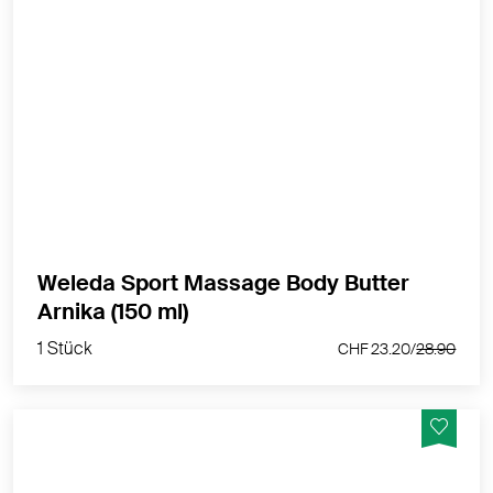
Reichhaltige Pflege für eine muskelentspannende
Massage
MEHR PRODUKTINFOS
Weleda Sport Massage Body Butter
1 Stück
Arnika (150 ml)
CHF 23.20/
28.90
1 Stück
CHF 23.20/
28.90