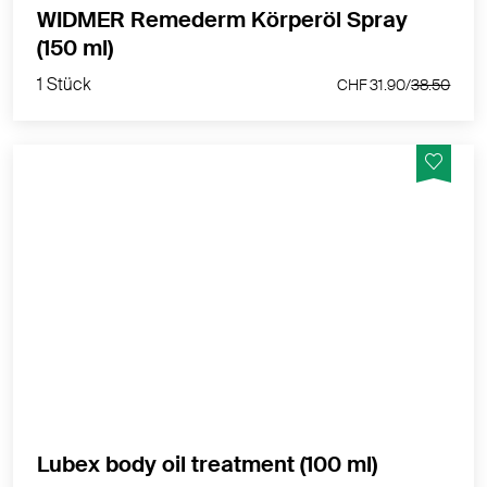
WIDMER Remederm Körperöl Spray
1 Stück
(150 ml)
CHF 31.90/
38.50
1 Stück
CHF 31.90/
38.50
Dermatologisches Körperöl beugt
Schwangerschaftsstreifen vor und pflegt
Dehnungsstreifen.
MEHR PRODUKTINFOS
1 Stück
Lubex body oil treatment (100 ml)
CHF 21.50/
29.20