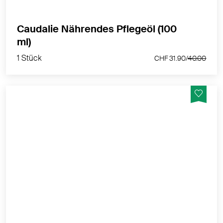
Caudalie Nährendes Pflegeöl (100
1 Stück
ml)
CHF 31.90/
40.00
1 Stück
CHF 31.90/
40.00
Für trockene bis sehr trockene und zu Neurodermitis
neigende Haut
MEHR PRODUKTINFOS