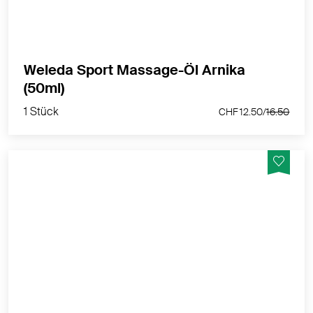
MEHR PRODUKTINFOS
Weleda Sport Massage-Öl Arnika
1 Stück
(50ml)
CHF 12.50/
16.50
1 Stück
CHF 12.50/
16.50
Das La Cura Qualitätsmerkmal: In der Flasche befindet
sich eine echte Jojoba-Nuss.
MEHR PRODUKTINFOS