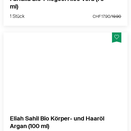
1 Stück
ml)
CHF 17.90/
19.90
1 Stück
CHF 17.90/
19.90
Pflegt und regeneriert für jeden Haut- und Haartyp
MEHR PRODUKTINFOS
Eliah Sahil Bio Körper- und Haaröl
1 Stück
Argan (100 ml)
CHF 21.80