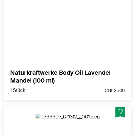
Die wertvolle Kombination aus Lavendelblüten und
nativem Demeter Mandelöl wirkt entspannend und
wohltuend.
MEHR PRODUKTINFOS
Naturkraftwerke Body Oil Lavendel
1 Stück
Mandel (100 ml)
CHF 25.00
1 Stück
CHF 25.00
Das kostbare Schutzöl für die anspruchsvolle Haut.