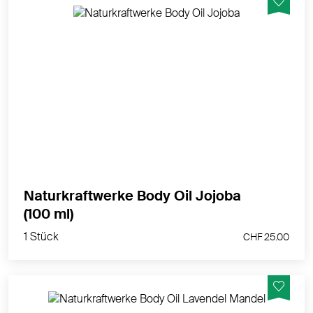
Kaltgepresstes Demeter-Jojobaöl. Entspannend und
wohltuend. Für alle Hauttypen; beson­ders für sensible
und trockene Haut.
MEHR PRODUKTINFOS
Naturkraftwerke Body Oil Jojoba
1 Stück
(100 ml)
CHF 25.00
1 Stück
CHF 25.00