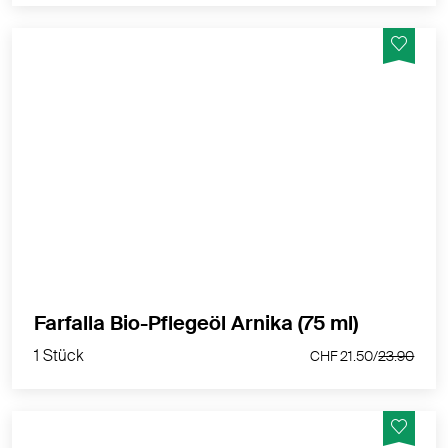
Das Sportleröl. Wohltuende Mazeration aus
Arnikablüten in Olivenöl mit beruhigenden und
pflegenden Eigenschaften.
MEHR PRODUKTINFOS
1 Stück
Farfalla Bio-Pflegeöl Arnika (75 ml)
CHF 21.50/
23.90
1 Stück
CHF 21.50/
23.90