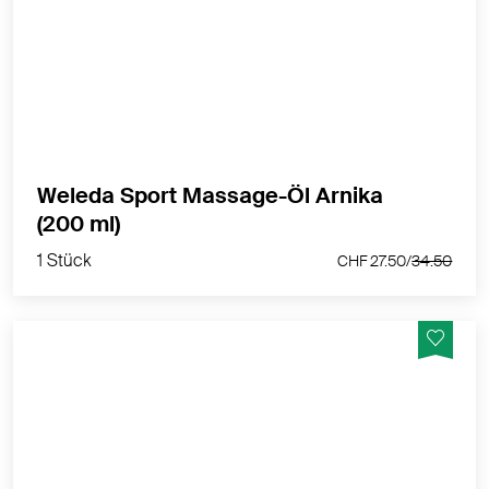
Eine Massage mit dem Sport Massage-Öl Arnika regt
die Hautdurchblutung an - ideal vor oder nach dem
Sport.
MEHR PRODUKTINFOS
Weleda Sport Massage-Öl Arnika
1 Stück
(200 ml)
CHF 27.50/
34.50
1 Stück
CHF 27.50/
34.50
Revitalisiert und regeneriert für normale bis trockene
Haut