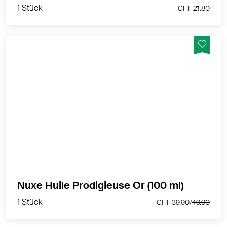
1 Stück
CHF 21.80
Multifunktions-Trockenöl mit Schimmereffekt - nährt,
macht geschmeidung und strahlend. Für Gesicht,
Körper und Haare
MEHR PRODUKTINFOS
1 Stück
Nuxe Huile Prodigieuse Or (100 ml)
CHF 39.90/
49.90
1 Stück
CHF 39.90/
49.90