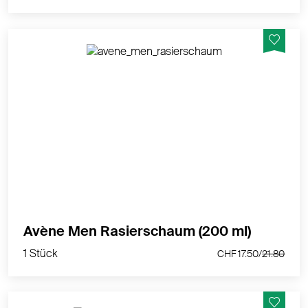
Für eine sanfte Rasur. Hautberuhigend und ohne
Alkohol.
MEHR PRODUKTINFOS
1 Stück
Avène Men Rasierschaum (200 ml)
CHF 17.50/
21.80
1 Stück
CHF 17.50/
21.80