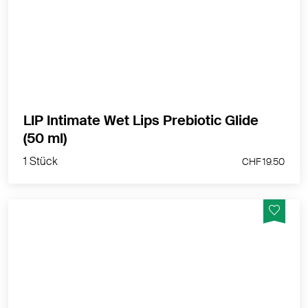
Formulierung - Präbiotisch
MEHR PRODUKTINFOS
LIP Intimate Wet Lips Prebiotic Glide
1 Stück
(50 ml)
CHF 19.50
1 Stück
CHF 19.50
Beruhigendes After-Shave Gel mit "Pflaster-Effekt", das
durch die Rasur verursachte Irritationen und Rötungen