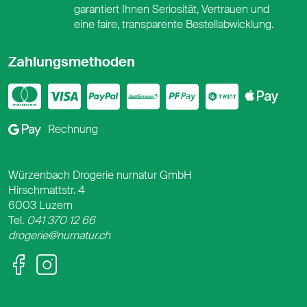
garantiert Ihnen Seriosität, Vertrauen und
eine faire, transparente Bestellabwicklung.
Zahlungsmethoden
Mastercard
Visa
PayPal
PostFinance
PostFina
Twint
App
Google Pay
Rechnung
Würzenbach Drogerie nurnatur GmbH
Hirschmattstr. 4
6003 Luzern
Tel.
041 370 12 66
drogerie@nurnatur.ch
Facebook
Instagram