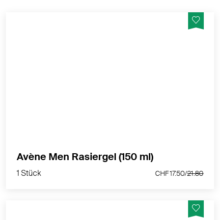
Beugt Irritationen vor und erleichtert das Gleiten der
Klinge für eine komfortable, gründliche und sanfte
Rasur. Ohne Alkohol, ohne Paraben.
MEHR PRODUKTINFOS
1 Stück
Avène Men Rasiergel (150 ml)
CHF 17.50/
21.80
1 Stück
CHF 17.50/
21.80