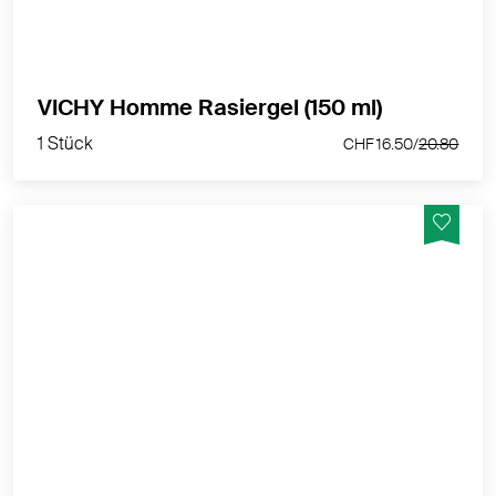
1 Stück
VICHY Homme Rasiergel (150 ml)
CHF 16.50/
20.80
1 Stück
CHF 16.50/
20.80
Schäumendes, sanftes Rasiergel ultra angenehme
sanft schäumende Gel ermöglicht eine gründliche,
schnelle und effiziente Rasur und pflegt gleichzeitig
die Haut.
MEHR PRODUKTINFOS