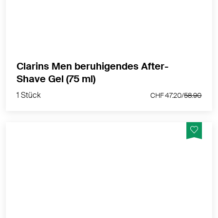
reduziert.
MEHR PRODUKTINFOS
Clarins Men beruhigendes After-
1 Stück
Shave Gel (75 ml)
CHF 47.20/
58.90
1 Stück
CHF 47.20/
58.90
Für Männer mit empfindlicher oder Problemhaut
(eingewachsenen Barthaaren, Pickel nach der Rasur...).
MEHR PRODUKTINFOS