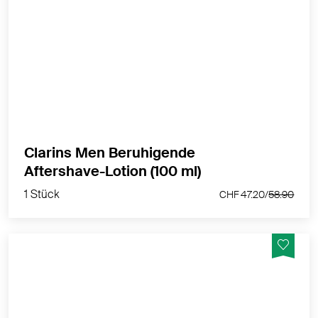
Beruhigende After-Shave Lotion. Nach der Rasur ist
es an der Zeit, die Haut zu beruhigen. Diese Lotion
schützt, erfrischt und strafft die Haut.
MEHR PRODUKTINFOS
Clarins Men Beruhigende
1 Stück
Aftershave-Lotion (100 ml)
CHF 47.20/
58.90
1 Stück
CHF 47.20/
58.90
Wasserbasiertes Gleitmittel / Verbesserte