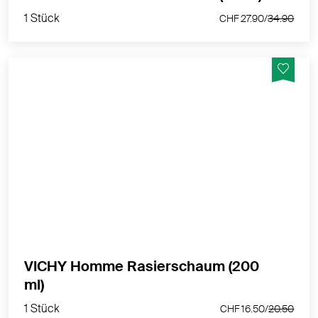
1 Stück
CHF 27.90/
34.90
Für Männer mit empfindlicher oder Problemhaut
(eingewachsenen Barthaaren, Pickel nach der Rasur).
MEHR PRODUKTINFOS
VICHY Homme Rasierschaum (200
1 Stück
ml)
CHF 16.50/
20.50
1 Stück
CHF 16.50/
20.50