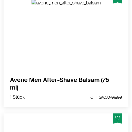
Hautberuhigende, regenerierende Pflege für trockene
Haut
MEHR PRODUKTINFOS
Avène Men After-Shave Balsam (75
1 Stück
ml)
CHF 24.50/
30.50
1 Stück
CHF 24.50/
30.50