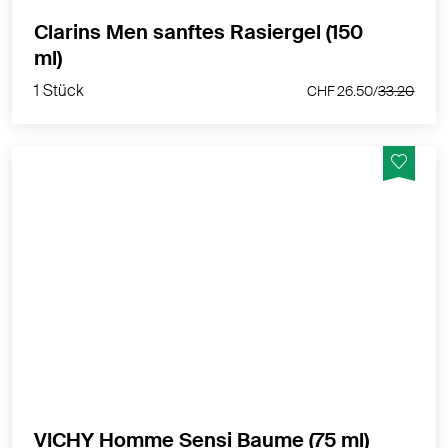
Clarins Men sanftes Rasiergel (150
1 Stück
ml)
CHF 26.50/
33.20
1 Stück
CHF 26.50/
33.20
Hautberuhigender Balsam für empfindliche Haut
MEHR PRODUKTINFOS
1 Stück
VICHY Homme Sensi Baume (75 ml)
CHF 27.90/
34.90