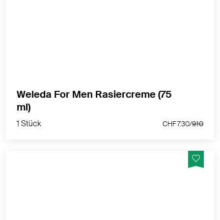
Sanfter Schaum für eine schonende und gründliche
Nassrasur und sanfte Pflege.
MEHR PRODUKTINFOS
Weleda For Men Rasiercreme (75
1 Stück
ml)
CHF 7.30/
9.10
1 Stück
CHF 7.30/
9.10
Beruhigt die Haut - ohne Alkohol