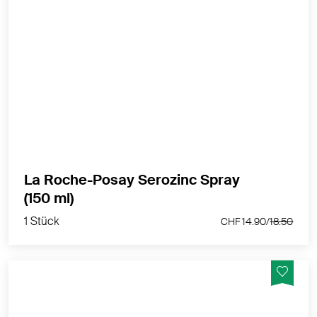
Adstringierender Toner, besänftigt und reinigt
MEHR PRODUKTINFOS
La Roche-Posay Serozinc Spray
1 Stück
(150 ml)
CHF 14.90/
18.50
1 Stück
CHF 14.90/
18.50