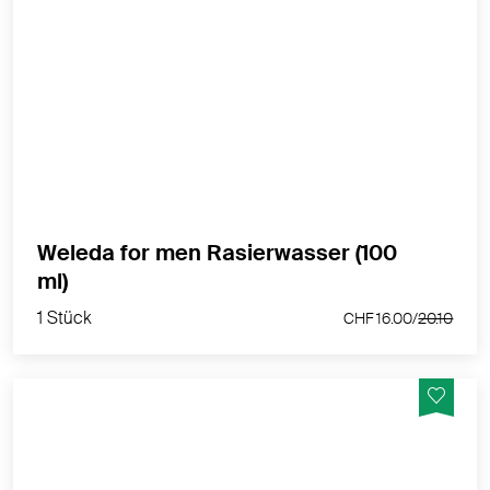
Erfrischt und belebt vor und nach der Rasur
MEHR PRODUKTINFOS
Weleda for men Rasierwasser (100
1 Stück
ml)
CHF 16.00/
20.10
1 Stück
CHF 16.00/
20.10