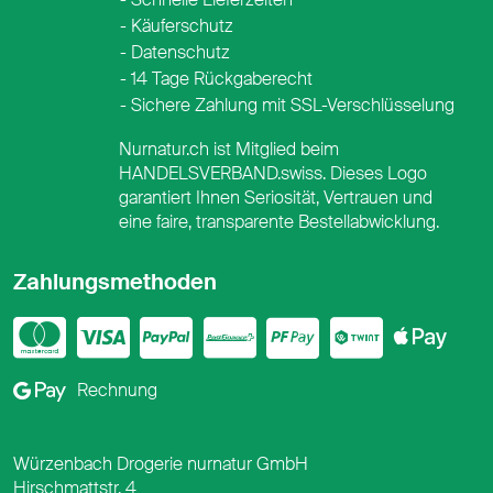
Käuferschutz
Datenschutz
14 Tage Rückgaberecht
Sichere Zahlung mit SSL-Verschlüsselung
Nurnatur.ch ist Mitglied beim
HANDELSVERBAND.swiss. Dieses Logo
garantiert Ihnen Seriosität, Vertrauen und
eine faire, transparente Bestellabwicklung.
Zahlungsmethoden
Mastercard
Visa
PayPal
PostFinance
PostFina
Twint
App
Google Pay
Rechnung
Würzenbach Drogerie nurnatur GmbH
Hirschmattstr. 4