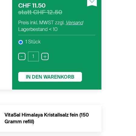
CHF 11.50
statt
CHF 12.50
Preis inkl. MWST zzgl.
Versand
Lagerbestand
< 10
1 Stück
-
+
IN DEN WARENKORB
VitaSal Himalaya Kristallsalz fein (150
Gramm refill)