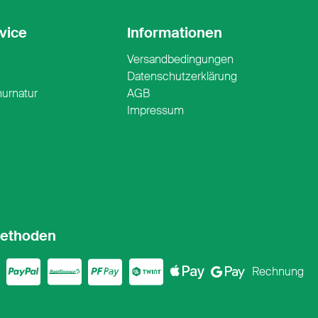
vice
Informationen
Versandbedingungen
n
Datenschutzerklärung
nurnatur
AGB
Impressum
ethoden
ercard
sa
PayPal
PostFinance
PostFinance P
Twint
ApplePay
Google
Rechnung