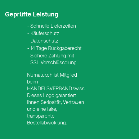
Geprüfte Leistung
Schnelle Lieferzeiten
Käuferschutz
Datenschutz
14 Tage Rückgaberecht
Sichere Zahlung mit
SSL-Verschlüsselung
Nurnatur.ch ist Mitglied
beim
HANDELSVERBAND.swiss.
Dieses Logo garantiert
Ihnen Seriosität, Vertrauen
ay
 Pay
und eine faire,
transparente
Bestellabwicklung.