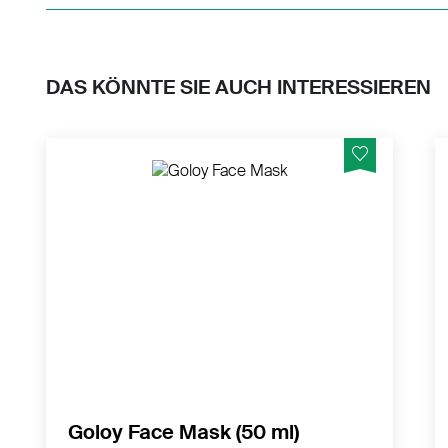
DAS KÖNNTE SIE AUCH INTERESSIEREN
Intensive Hautpflege für spürbare Frische
,
und Entspannung. Gönnen Sie Ihrer Haut
eine Auszeit vom Alltagsstress.
MEHR PRODUKTINFOS
Goloy Face Mask (50 ml)