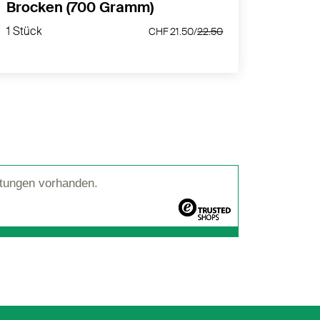
Brocken (700 Gramm)
Himal
Gra
1 Stück
1 Stück
CHF 21.50/
22.50
CHF 21.50/
22.50
1 Stück
tungen vorhanden.