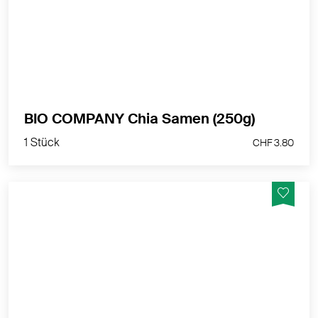
Ballaststoffgehalt. Mit reichlich Flüssigkeit verzehren.
Schmeckt im Müsli, in Backwaren und Getränken.
MEHR PRODUKTINFOS
1 Stück
BIO COMPANY Chia Samen (250g)
CHF 3.80
1 Stück
CHF 3.80
Exotisch-knuspriger Snack für Zwischendurch, als
Energiespender für Arbeit, Schule und Sport
MEHR PRODUKTINFOS