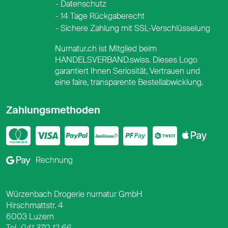
Datenschutz
14 Tage Rückgaberecht
Sichere Zahlung mit SSL-Verschlüsselung
Nurnatur.ch ist Mitglied beim
HANDELSVERBAND.swiss. Dieses Logo
garantiert Ihnen Seriosität, Vertrauen und
eine faire, transparente Bestellabwicklung.
Zahlungsmethoden
Mastercard
Visa
PayPal
PostFinance
PostFina
Twint
App
Google Pay
Rechnung
Würzenbach Drogerie nurnatur GmbH
Hirschmattstr. 4
6003 Luzern
Tel.
041 370 12 66