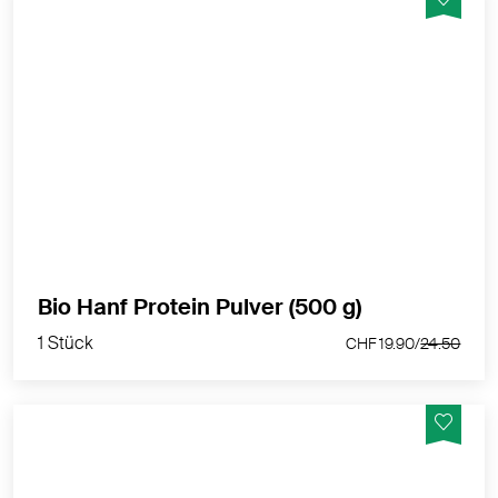
100 % Hanfsamenpulver in Bio- Qualität weist einen
Proteingehalt von 50 % auf - Vegan, glutenfrei,
laktosefrei und sojafrei
MEHR PRODUKTINFOS
1 Stück
Bio Hanf Protein Pulver (500 g)
CHF 19.90/
24.50
1 Stück
CHF 19.90/
24.50