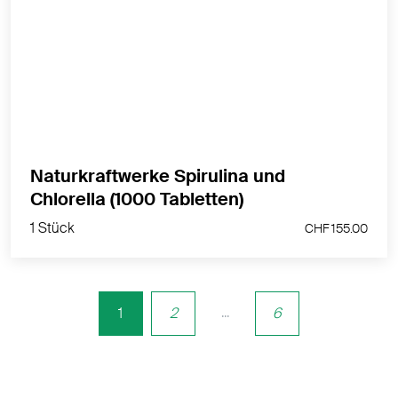
Die 1:1 Kombination unserer besten Mikroalgen.
MEHR PRODUKTINFOS
Naturkraftwerke Spirulina und
1 Stück
Chlorella (1000 Tabletten)
CHF 155.00
1 Stück
CHF 155.00
...
1
2
6