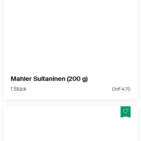
Als feine, süsse Backzutat - Natürlich süssende Zutat
in Fruchtsalat oder Müesli. Bei Kindern beliebt als
kleine Nascherei.
MEHR PRODUKTINFOS
1 Stück
Mahler Sultaninen (200 g)
CHF 4.70
1 Stück
CHF 4.70
Unsere schonend getrockneten Granatapfelkerne