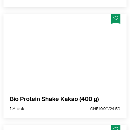
Veganes Kakao Protein ohne künstliche
Süssungsmittel oder Aromen - Vegan, Glutenfrei und
Laktosefrei
MEHR PRODUKTINFOS
1 Stück
Bio Protein Shake Kakao (400 g)
CHF 19.90/
24.50
1 Stück
CHF 19.90/
24.50