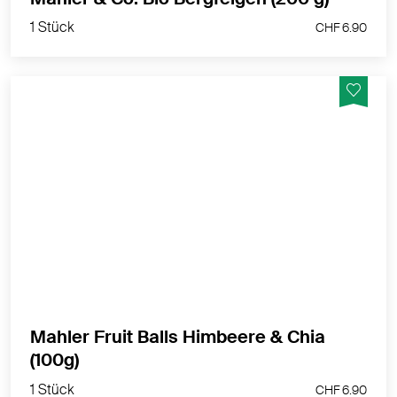
1 Stück
CHF 6.90
Wie Riegel, nur rund - Fruchtbällchen mit viel Datteln,
Nuss und weiteren, feinen Biozutaten
MEHR PRODUKTINFOS
Mahler Fruit Balls Himbeere & Chia
1 Stück
(100g)
CHF 6.90
1 Stück
CHF 6.90