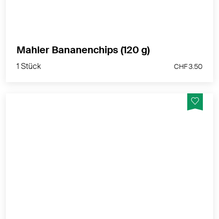
1 Stück
Mahler Bananenchips (120 g)
CHF 3.50
1 Stück
CHF 3.50
Sonnengetrocknet, wie alle unsere Bio-
Trockenfrüchte ungeschwefelt und süss. Ein
harmonischer und überaus gesunder Genuss!
MEHR PRODUKTINFOS