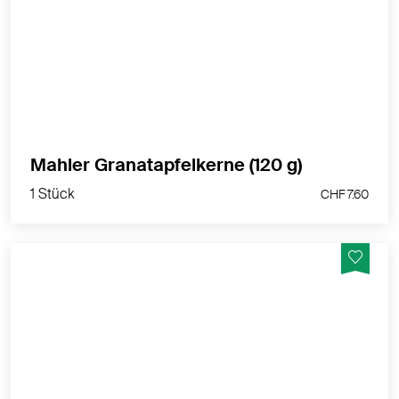
sind kerngesund zum Knabbern, für süsse und
pikante Gerichte und lassen sich eingeweicht wie
frischer Granatapfel verwenden
MEHR PRODUKTINFOS
1 Stück
Mahler Granatapfelkerne (120 g)
CHF 7.60
1 Stück
CHF 7.60
Fruchtbällchen mit viel Datteln, Nuss und weiteren,
feinen Biozutaten.