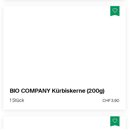
Aromatisch-nussige Kürbiskerne, vielseitig einsetzbar,
geröstet, in Brot- und Backwaren, im Salat oder im
Müsli. Aber auch als gesunder Snack pur ein Genuss.
MEHR PRODUKTINFOS
1 Stück
BIO COMPANY Kürbiskerne (200g)
CHF 3.90
1 Stück
CHF 3.90