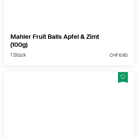
MEHR PRODUKTINFOS
Mahler Fruit Balls Apfel & Zimt
1 Stück
(100g)
CHF 6.80
1 Stück
CHF 6.80
Bio Gerstengras Pulver, ideal für Smoothies, Säfte,
Shakes oder Suppen zur täglichen Ergänzung deiner
Ernährung
MEHR PRODUKTINFOS