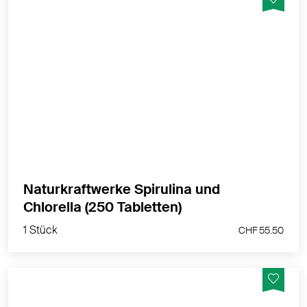
Die 1:1 Kombination unserer besten Mikroalgen.
MEHR PRODUKTINFOS
Naturkraftwerke Spirulina und
1 Stück
Chlorella (250 Tabletten)
CHF 55.50
1 Stück
CHF 55.50