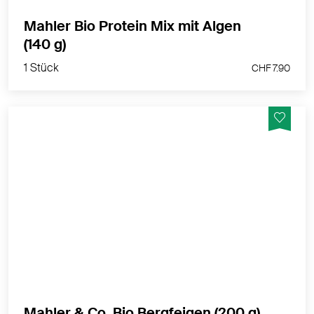
Mahler Bio Protein Mix mit Algen
1 Stück
(140 g)
CHF 7.90
1 Stück
CHF 7.90
Weich, süss und aromatisch mit einer feinen Caramel-
Note. Beste Provenienz, sehr hohe Qualität.
MEHR PRODUKTINFOS
1 Stück
Mahler & Co. Bio Bergfeigen (200 g)
CHF 6.90