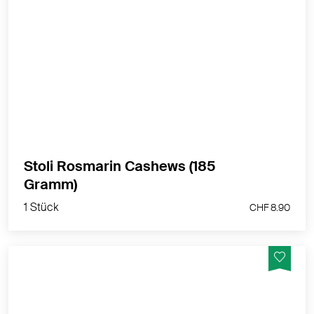
Ein Erlebnis für den anspruchsvollen Nussliebhaber
MEHR PRODUKTINFOS
Stoli Rosmarin Cashews (185
1 Stück
Gramm)
CHF 8.90
1 Stück
CHF 8.90