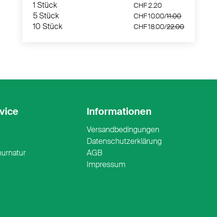
5 Stück
CHF 10.00/
11.00
1 Stück
CHF 2.20
10 Stück
CHF 18.00/
22.00
5 Stück
CHF 10.00/
11.00
10 Stück
CHF 18.00/
22.00
vice
Informationen
Versandbedingungen
n
Datenschutzerklärung
nurnatur
AGB
Impressum