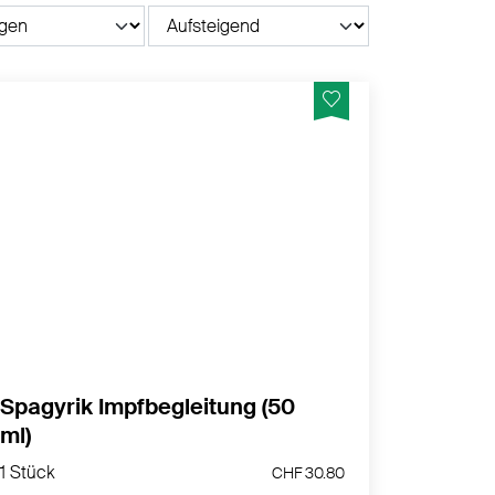
Spagyrik Impfbegleitung – sanfte
Unterstützung vor und nach der Impfung
MEHR PRODUKTINFOS
Dies ist ein zugelassenes Arzneimittel.
Lesen Sie die Packungsbeilage.
Bei Arzneimitteln ohne Packungsbeilage:
Spagyrik Impfbegleitung (50
Lesen Sie die Angaben auf der Packung
ml)
Zulassungsinhaberin: Würzenbach Drogerie
1 Stück
CHF 30.80
nurnatur GmbH