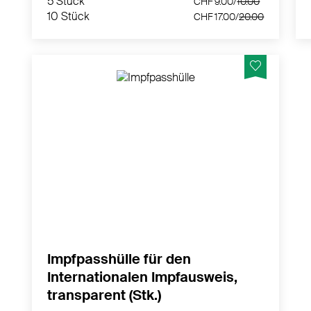
5 Stück
CHF 9.00/
10.00
10 Stück
CHF 17.00/
20.00
Ideale Hülle für den internationalen
Impfpass, aus Weich-PVC
MEHR PRODUKTINFOS
Impfpasshülle für den
Internationalen Impfausweis,
transparent (Stk.)
1 Stück
CHF 2.20