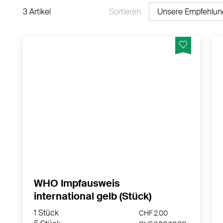
3 Artikel
Sortieren
Der Internationale Impfausweis, auch als
Impfpass oder Impfbuch bzw. offiziell
Internationale Bescheinigungen über
Impfungen und Impfbuch der
Weltorganisation WHO. Neuste Version wie
auf dem Bild ersichtlich.
MEHR PRODUKTINFOS
WHO Impfausweis
international gelb (Stück)
1 Stück
CHF 2.00
5 Stück
CHF 9.00/
10.00
1 Stück
CHF 2.00
10 Stück
CHF 17.00/
20.00